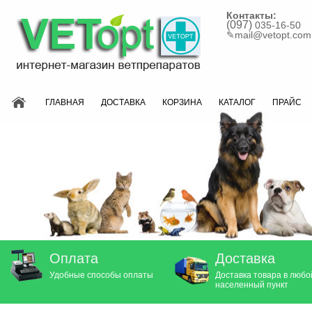
Контакты:
(097)
035-16-50
✎
mail@vetopt.com
ГЛАВНАЯ
ДОСТАВКА
КОРЗИНА
КАТАЛОГ
ПРАЙС
Оплата
Доставка
Удобные способы оплаты
Доставка товара в любо
населенный пункт