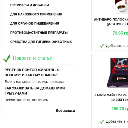
ПРЕМИКСЫ И ДОБАВКИ
ДЛЯ НАКОЖНОГО ПРИМЕНЕНИЯ
АНТИВАРО ПОЛОСКИ
ДЛЯ ОРГАНОВ ПИЩЕВАРЕНИЯ
(ДЛЯ ПЧЕЛ) 
79,85
г
ПРОТИВОМАСТИТНЫЕ ПРЕПАРАТЫ
13 ВОПРОСОВ О ДОМАШНИХ
ПИТОМЦАХ
СРЕДСТВА ДЛЯ ГИГИЕНЫ ЖИВОТНЫХ
Хотите завести кошечку или собаку? А
Добавить в 
может быть вы уже являетесь владельцем
РЕБЕНОК БОИТСЯ ЖИВОТНЫХ.
игривого и царапучего котенка или
ПОЧЕМУ? И КАК ЕМУ ПОМОЧЬ?
Новости и статьи
забавного щенка-хулигана? Давайте
Если у малыша появились признаки
узнаем ответы на часто задаваемые
боязни животных необходимо помочь ему
КАК УХАЖИВАТЬ ЗА ДОМАШНИМИ
вопросы о содержании, кормлении и уходе
справиться со своими эмоциями
ГРЫЗУНАМИ
за домашними любимцами.
Несмотря на то, что крысы
неприхотливые животные и им не важны
БОЛЕЗНИ ДЫХАТЕЛЬНОЙ СИСТЕМЫ У
условия содержания, тем не менее
КОШЕК
КАПЛИ ФАЙТЕР-12%
определенных правил ухода за ними
Болезнь дыхательной системы у
10-20КГ) 
стоит придерживаться
животных может приводить к остановке
РАСПРОСТРАНЕННЫЕ ЗАБОЛЕВАНИЯ У
260,70
г
дыхания питомца, поэтому важно знать
Все записи
КОРОВ
симптомы и способы лечения
Для любого фермера важно здоровье его
Добавить в 
поголовья. Он должен не только