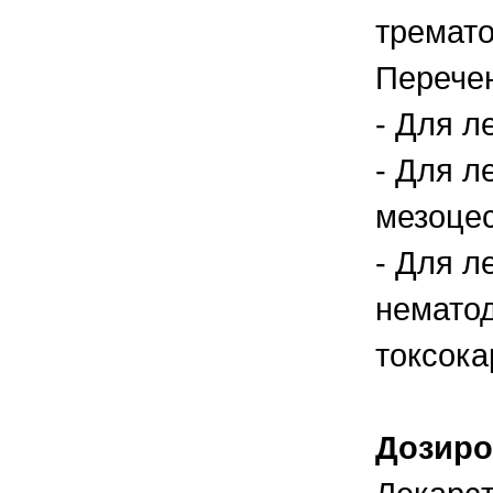
тремато
Перечен
- Для л
- Для л
мезоцес
- Для л
нематод
токсока
Дозиро