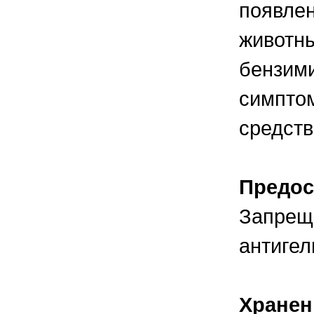
появлен
животны
бензими
симптом
средств
Предос
Запреща
антигел
Хранен