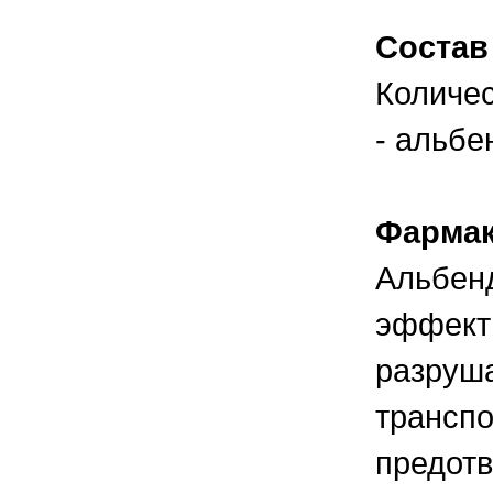
правильно ухаживать, кормить и
содержать своих животных, но и вовремя
Состав
распознать то или иное заболевание
Количес
- альбе
Фармак
Альбенд
эффекти
разруша
транспо
предотв