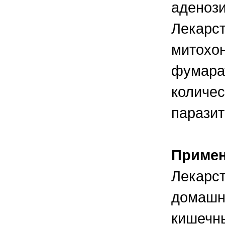
аденоз
Лекарст
митохо
фумарат
количес
паразит
Приме
Лекарст
домашни
кишечны