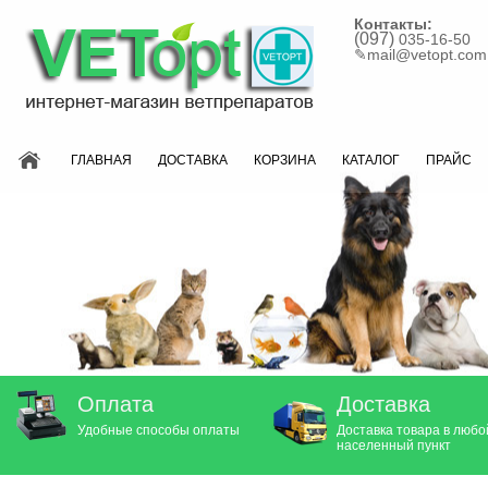
Контакты:
(097)
035-16-50
✎
mail@vetopt.com
ГЛАВНАЯ
ДОСТАВКА
КОРЗИНА
КАТАЛОГ
ПРАЙС
Оплата
Доставка
Удобные способы оплаты
Доставка товара в любо
населенный пункт