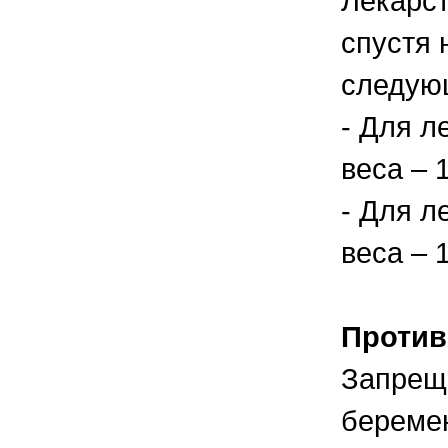
Лекарст
спустя 
следую
- Для л
веса – 
- Для л
веса – 
Против
Запреща
беремен