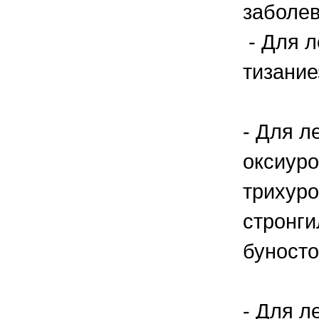
заболев
- Для л
тизание
- Для л
оксиуро
трихуро
стронги
буносто
- Для л