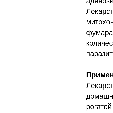
аденоз
Лекарст
митохо
фумарат
количес
паразит
Приме
Лекарст
домашне
рогатой