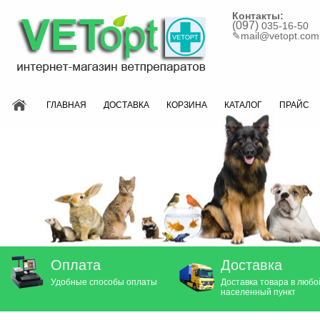
Контакты:
(097)
035-16-50
✎
mail@vetopt.com
ГЛАВНАЯ
ДОСТАВКА
КОРЗИНА
КАТАЛОГ
ПРАЙС
Оплата
Доставка
Удобные способы оплаты
Доставка товара в любо
населенный пункт