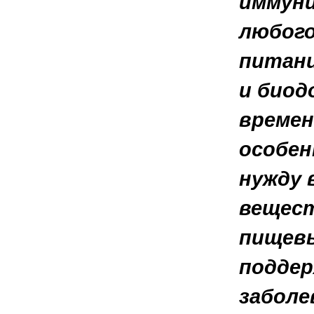
иммуни
любого
питани
и биод
времен
особен
нужду 
вещест
пищевы
поддер
заболе