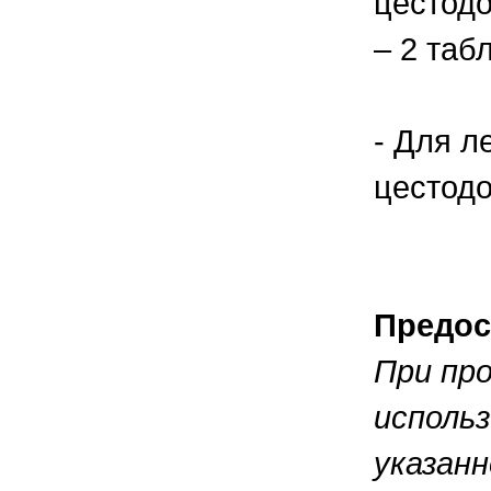
цестодо
– 2 таб
- Для л
цестодо
Предос
При пр
исполь
указанн