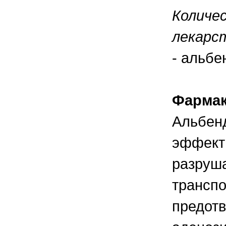
правильно ухаживать, кормить и
содержать своих животных, но и вовремя
Количес
распознать то или иное заболевание
лекарс
- альбе
Фармак
Альбенд
эффекти
разруша
транспо
предотв