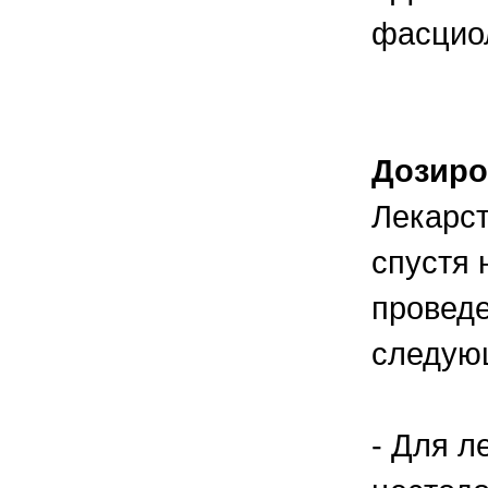
фасциол
Дозиро
Лекарст
спустя 
провед
следую
- Для л