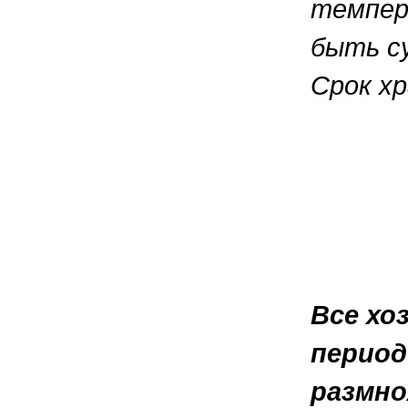
темпер
быть су
Срок хр
Все хо
период
размно