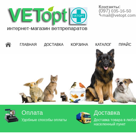
Контакты:
(097)
035-16-50
✎
mail@vetopt.com
ГЛАВНАЯ
ДОСТАВКА
КОРЗИНА
КАТАЛОГ
ПРАЙС
Оплата
Доставка
Удобные способы оплаты
Доставка товара в любо
населенный пункт