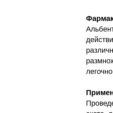
правильно ухаживать, кормить и
содержать своих животных, но и вовремя
распознать то или иное заболевание
Фармак
Альбент
действи
различн
размнож
легочно
Приме
Проведе