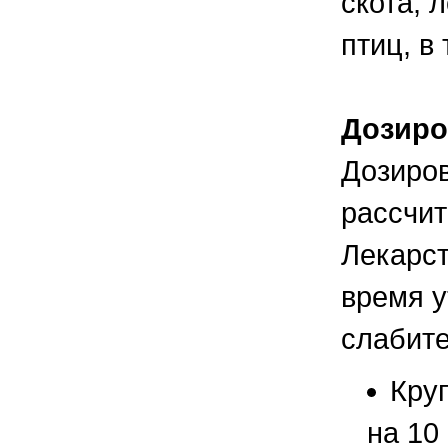
скота, 
птиц, в
Дозиро
Дозиров
рассчит
Лекарст
время 
слабите
Круп
на 10