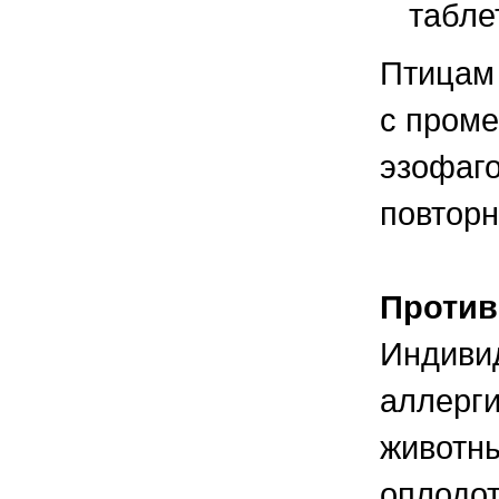
таблет
Птицам 
с проме
эзофаго
повторн
Против
Индиви
аллерги
животны
оплодот