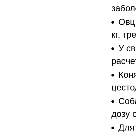
забол
Овцы
кг, тр
У с
расчет
Кон
цесто
Соб
дозу о
Для 