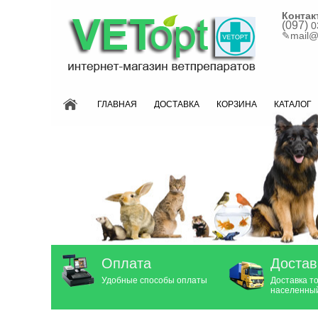
Контак
(097)
0
✎
mail@
ГЛАВНАЯ
ДОСТАВКА
КОРЗИНА
КАТАЛОГ
Оплата
Достав
Удобные способы оплаты
Доставка т
населенный