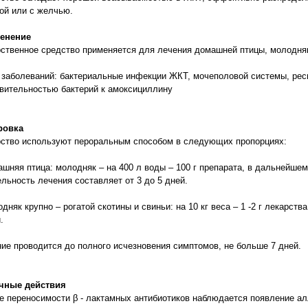
ой или с желчью.
енение
ственное средство применяется для лечения домашней птицы, молодняка
заболеваний: бактериальные инфекции ЖКТ, мочеполовой системы, респ
вительностью бактерий к амоксициллину
ровка
ство используют пероральным способом в следующих пропорциях:
ашняя птица: молодняк – на 400 л воды – 100 г препарата, в дальнейшем 
льность лечения составляет от 3 до 5 дней.
одняк крупно – рогатой скотины и свиньи: на 10 кг веса – 1 -2 г лекарст
.
ие проводится до полного исчезновения симптомов, не больше 7 дней.
чные действия
е переносимости β - лактамных антибиотиков наблюдается появление ал