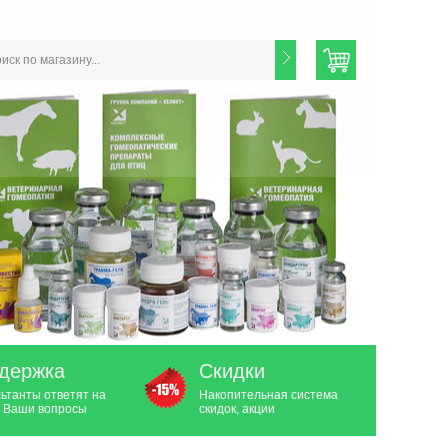
держка
Скидки
ьтанты ответят на
Накопительная система
 Ваши вопросы
скидок, акции