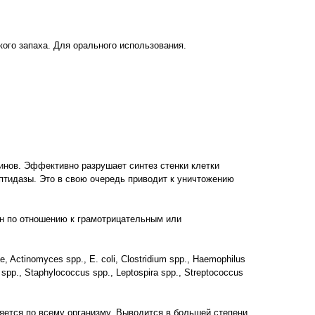
кого запаха. Для орального использования.
инов. Эффективно разрушает синтез стенки клетки
птидазы. Это в свою очередь приводит к уничтожению
н по отношению к грамотрицательным или
ae, Actinomyces spp., E. coli, Clostridium spp., Haemophilus
m spp., Staphylococcus spp., Leptospira spp., Streptococcus
ется по всему организму. Выводится в большей степени