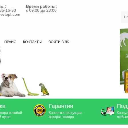
ты:
Время работы:
35-16-50
с 09:00 до 23:00
vetopt.com
ПРАЙС
КОНТАКТЫ
ВОЙТИ В ЛК
ка
Гарантии
Под
овара в любой
Качество продукции,
Консул
 пункт
возврат товара
любые