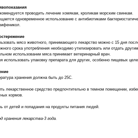
ивопоказания
комендуется проводить лечение хомякам, кроликам морским свинкам.
щается одновременное использование с антибиотиками бактериостатичес
амфеникол.
остережение
ьзовать мясо животного, принимающего лекарство можно с 15 дня посл
жного срока употребления необходимо утилизировать или отдать други
льном использовании мяса принимает ветеринарный врач.
я использовать упаковку препарата для других, особенно пищевых целе
ение
ратура хранения должна быть до 25С.
ть лекарственное средство предпочтительно в темном помещении, избег
ных кормов.
ь от детей и попадания на продукты питания людей.
д хранения лекарства-3 года.