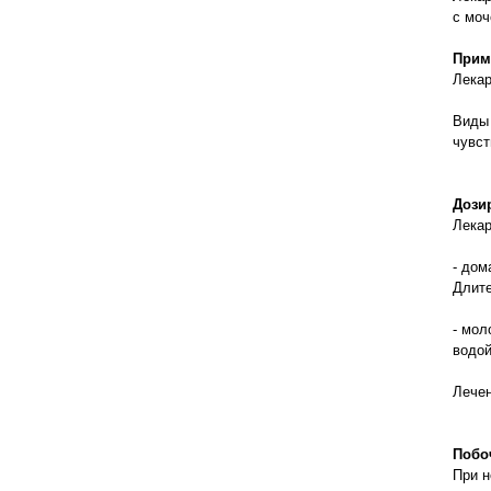
правильно ухаживать, кормить и
с моч
содержать своих животных, но и вовремя
распознать то или иное заболевание
Прим
Лекар
Виды 
чувст
Дози
Лекар
- дом
Длите
- мол
водой
Лечен
Побо
При н