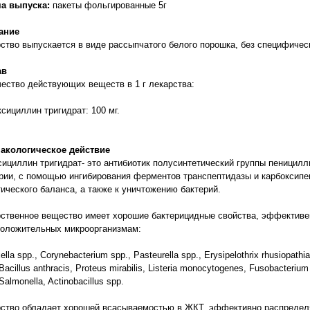
а выпуска:
пакеты фольгированные 5г
ание
ство выпускается в виде рассыпчатого белого порошка, без специфичес
ав
ество действующих веществ в 1 г лекарства:
ксициллин тригидрат: 100 мг.
акологическое действие
ициллин тригидрат- это антибиотик полусинтетический группы пеницилл
рии, с помощью ингибирования ферментов транспептидазы и карбоксипе
ического баланса, а также к уничтожению бактерий.
ственное вещество имеет хорошие бактерицидные свойства, эффективе
положительных микроорганизмам:
ella spp., Corynebacterium spp., Pasteurella spp., Erysipelothrix rhusiopathi
 Bacillus anthracis, Proteus mirabilis, Listeria monocytogenes, Fusobacteriu
Salmonella, Actinobacillus spp.
ство обладает хорошей всасываемостью в ЖКТ, эффективно распределя