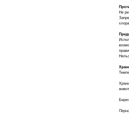
Прот
Не ре
Запре
хлор
Пред
Испол
возмо
прави
Нельз
Хран
Темпе
Храни
живот
Береч
Перио