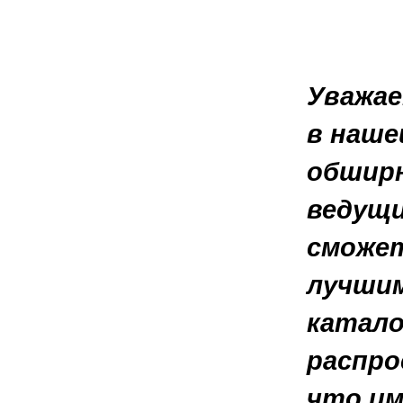
Уважае
в наше
обширн
ведущи
сможет
лучшим
катало
распро
что им