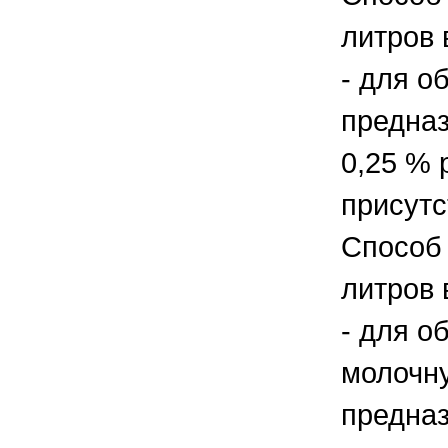
литров 
- для о
предназ
0,25 % 
присутс
Способ 
литров 
- для о
молочну
предна