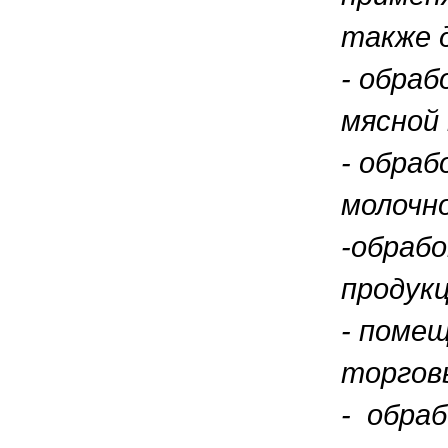
также 
- обра
мясной 
- обраб
молочно
-обраб
продук
- поме
торгов
- обраб