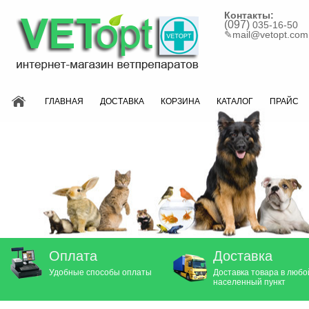
Контакты:
(097)
035-16-50
✎
mail@vetopt.com
ГЛАВНАЯ
ДОСТАВКА
КОРЗИНА
КАТАЛОГ
ПРАЙС
Оплата
Доставка
Удобные способы оплаты
Доставка товара в любо
населенный пункт