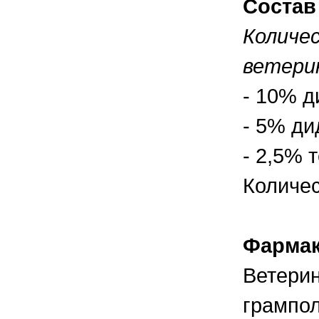
Состав
содержать своих животных, но и вовремя
распознать то или иное заболевание
Количе
ветери
- 10% 
- 5% д
- 2,5% 
Количес
Фармак
Ветерин
грампол