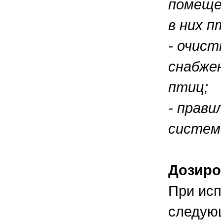
помеще
в них п
- очист
снабже
птиц;
- прави
система
Дозиро
При исп
следую