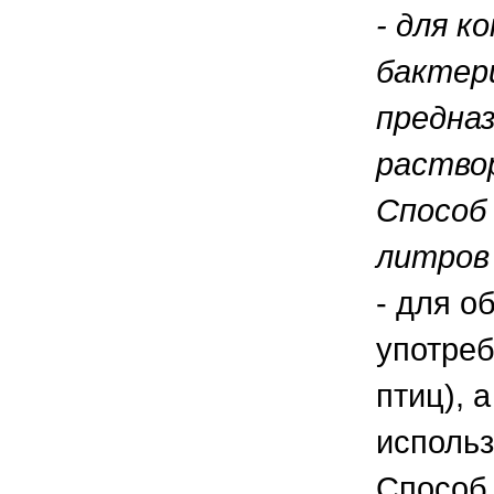
- для к
бактер
предназ
раство
Способ 
литров
- для о
употреб
птиц), 
использ
Способ 