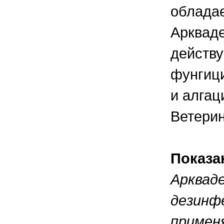
облада
Аркваде
действу
фунгици
и алгац
Ветери
Показа
Аркваде
дезинф
применя