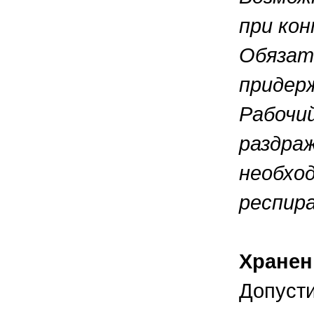
при ко
Обязат
придер
Рабочи
раздра
необхо
респир
Хранен
Допусти