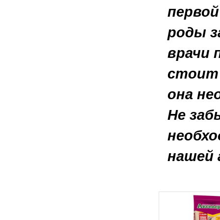
первой
роды з
врачи 
стоит 
она не
Не заб
необхо
нашей 