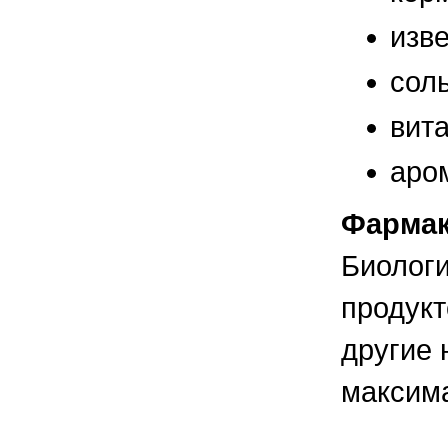
изве
сол
вит
аро
Фармак
Биологи
продукт
другие 
максима