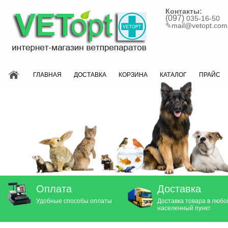
Контакты:
(097)
035-16-50
✎
mail@vetopt.com
ГЛАВНАЯ
ДОСТАВКА
КОРЗИНА
КАТАЛОГ
ПРАЙС
Оплата
Доставка
Удобные способы оплаты
Доставка товара в любо
населенный пункт