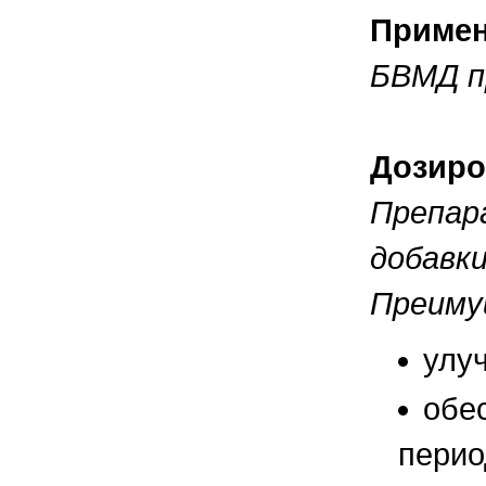
Приме
БВМД пр
Дозиро
Препар
добавк
Преиму
улу
обе
перио