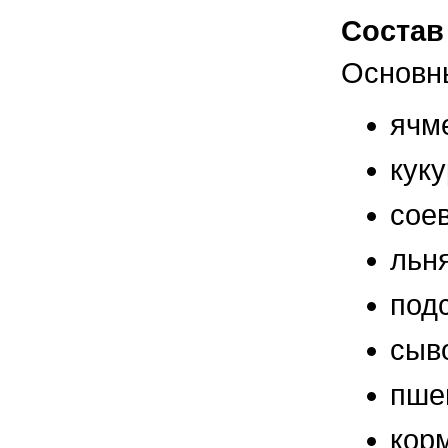
правильно ухаживать, кормить и
содержать своих животных, но и вовремя
Состав
распознать то или иное заболевание
Основн
ячм
куку
сое
льн
под
сыв
пше
кор