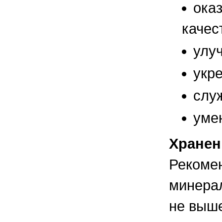
ока
качес
улу
укр
служ
уме
Хранен
Рекомен
минерал
не выше