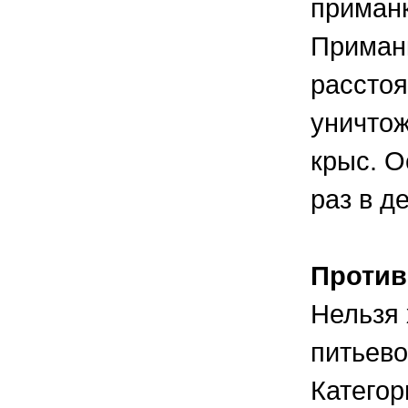
приманк
Приманк
расстоя
уничто
крыс. О
раз в д
Против
Нельзя 
питьево
Категор