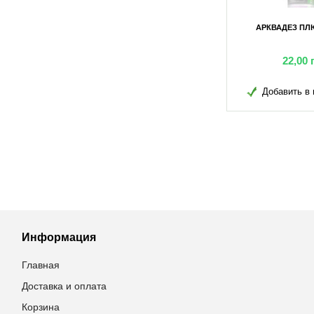
100МЛ
ЙОД ОДНОХЛОРИСТИЙ 2,223КГ
АРКВАДЕЗ ПЛ
грн
503,80
грн
22,00
в избранное
Добавить в избранное
Добавить в 
Информация
Главная
Доставка и оплата
Корзина