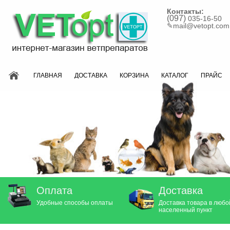
Контакты:
(097)
035-16-50
✎
mail@vetopt.com
ГЛАВНАЯ
ДОСТАВКА
КОРЗИНА
КАТАЛОГ
ПРАЙС
Оплата
Доставка
Удобные способы оплаты
Доставка товара в любо
населенный пункт