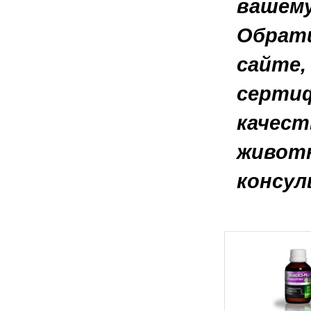
вашему
Обрати
сайте,
сертиф
качест
животн
консул