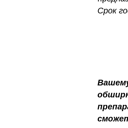
Срок го
Вашему
обширн
препар
сможет