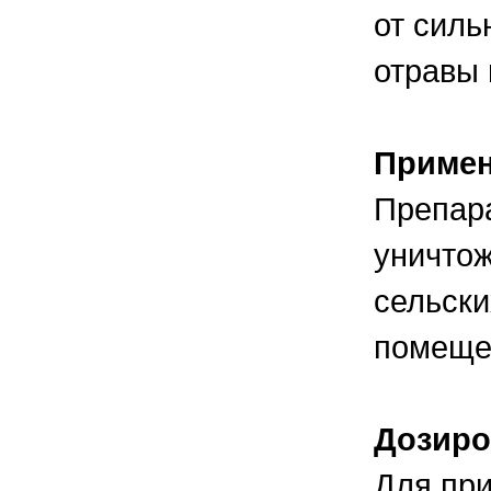
от силь
отравы 
Приме
Препар
уничтож
сельски
помеще
Дозиро
Для при