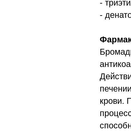
- триэт
правильно ухаживать, кормить и
содержать своих животных, но и вовремя
распознать то или иное заболевание
- ден
Фармак
Бромади
антикоа
Действи
печении
крови. 
процесс
способн