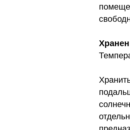
помещен
свобод
Хранен
Темпера
Хранить
подальш
солнечн
отдельн
предназ