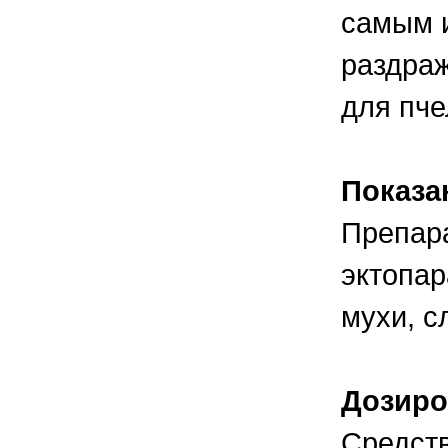
самым и
раздраж
для пче
Показ
Препара
эктопар
мухи, с
Дозиро
Средст