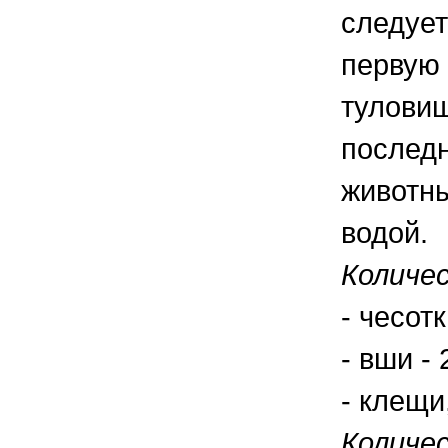
следует
первую 
туловищ
последн
животны
водой.
Количе
- чесот
- вши -
- клещи
Количе