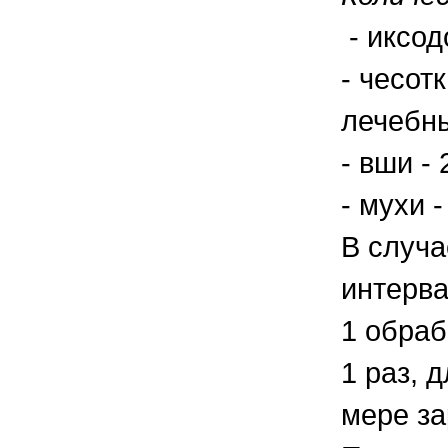
- иксод
- чесот
лечебны
- вши -
- мухи 
В случа
интерва
1 обраб
1 раз, 
мере за