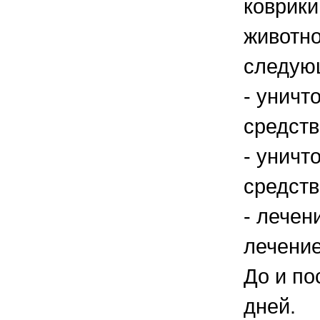
коврики
животно
следую
- уничт
средств
- уничт
средств
- лечен
лечение
До и по
дней.