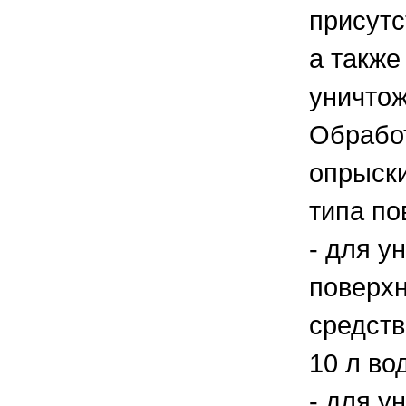
присутс
а также
уничтож
Обрабо
опрыски
типа по
- для у
поверхн
средств
10 л во
- для у