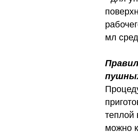
поверхн
рабочег
мл сред
Правил
пушны
Процеду
пригото
теплой 
можно к