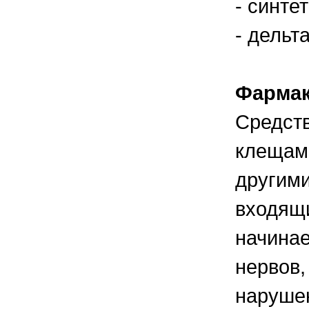
- синте
- дельт
Фармак
Средств
клещами
другими
входящи
начинае
нервов,
наруше