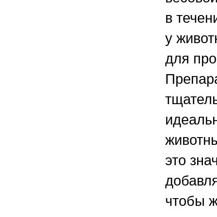
в течен
у живот
для пр
Препара
тщатель
идеальн
животны
это зна
добавля
чтобы ж