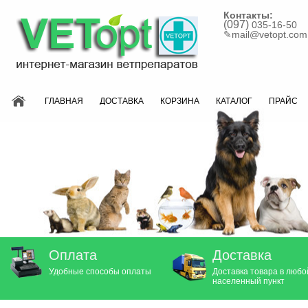
Контакты:
(097)
035-16-50
✎
mail@vetopt.com
ГЛАВНАЯ
ДОСТАВКА
КОРЗИНА
КАТАЛОГ
ПРАЙС
Оплата
Доставка
Удобные способы оплаты
Доставка товара в любо
населенный пункт