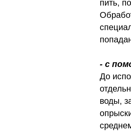
пить, п
Обработ
специал
попадан
- с по
До испо
отдельн
воды, з
опрыски
среднем