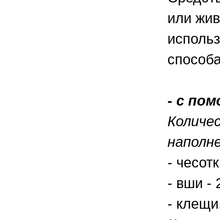
или жив
использ
способ
- с по
Количе
наполн
- чесот
- вши -
- клещи