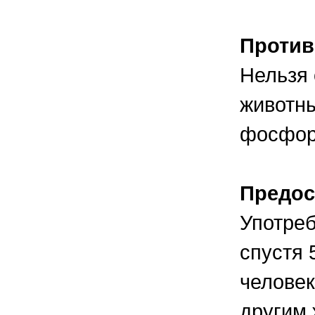
Против
Нельзя
животны
фосфор
Предос
Употреб
спустя 
человек
другим 