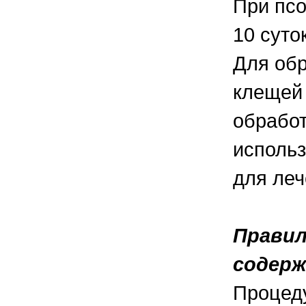
При псо
10 суто
Для обр
клещей 
обработ
использ
для леч
Правил
содер
Процеду