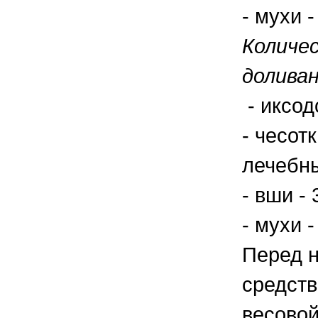
- мухи 
Количе
доливан
- иксод
- чесот
лечебны
- вши -
- мухи 
Перед н
средств
весовой