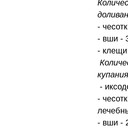
Количе
доливан
- чесот
- вши -
- клещи
Количе
купания
- иксод
- чесот
лечебны
- вши -