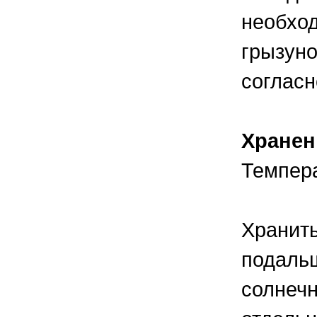
необход
грызуно
согласн
Хранен
Темпера
Хранить
подальш
солнечн