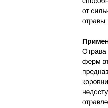
способн
от силь
отравы 
Приме
Отрава 
ферм от
предназ
коровни
недосту
отравле