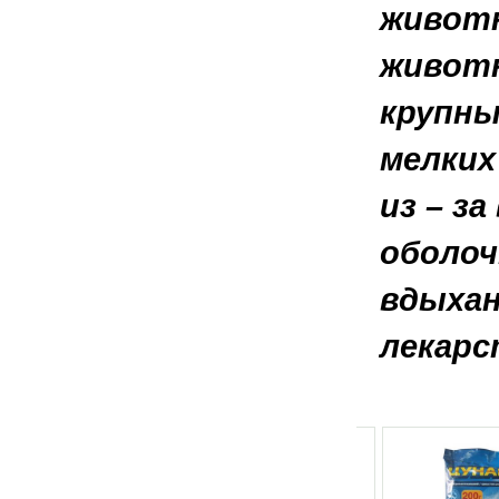
животн
животн
крупны
мелких
из – з
оболоч
вдыхан
лекарс