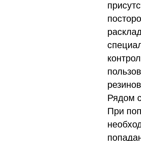
присутс
посторо
расклад
специал
контрол
пользо
резинов
Рядом с
При поп
необход
попадан