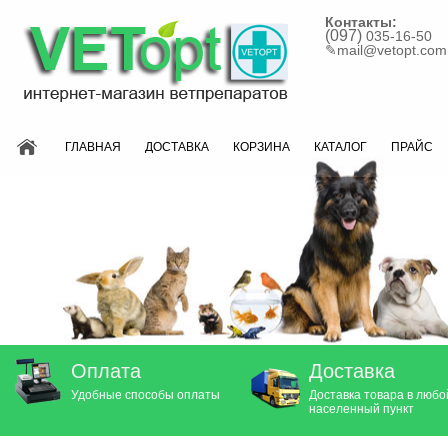
Контакты:
(097)
035-16-50
✎
mail@vetopt.com
ГЛАВНАЯ
ДОСТАВКА
КОРЗИНА
КАТАЛОГ
ПРАЙС
Оплата
Доставка
Удобные способы оплаты
Доставка товара в любо
населенный пункт