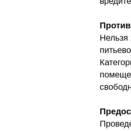
вредит
Против
Нельзя 
питьево
Категор
помещен
свободн
Предос
Проведе