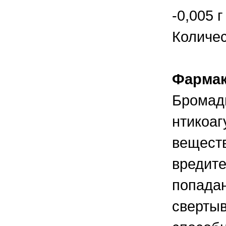
правильно ухаживать, кормить и
содержать своих животных, но и вовремя
-0,005 
распознать то или иное заболевание
Количес
Фармак
Бромади
нтикоаг
веществ
вредите
попадан
свертыв