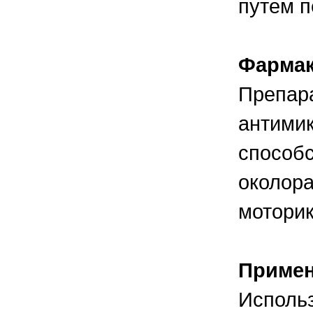
путем п
правильно ухаживать, кормить и
содержать своих животных, но и вовремя
распознать то или иное заболевание
Фармак
Препар
антимик
способ
околора
моторик
Приме
Использ