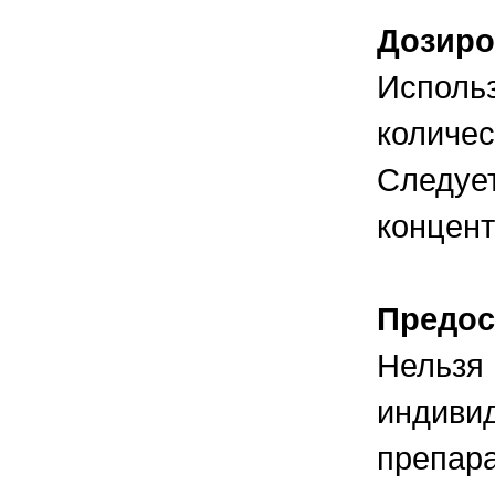
Дозиро
Использ
количес
Следует
концент
Предос
Нельзя 
индиви
препара