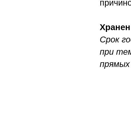
причино
Хранен
Срок г
при тем
прямых 