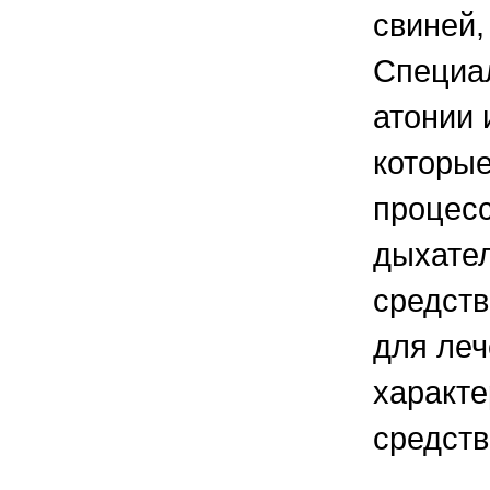
свиней,
Специал
атонии 
которы
процесс
дыхател
средств
для ле
характе
средств