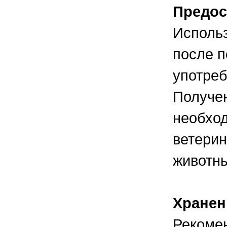
Предос
Использ
после п
употреб
Получен
необход
ветерин
животн
Хранен
Рекомен