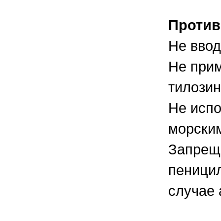
Против
Не ввод
Не прим
тилозин
Не испо
морским
Запрещ
пеници
случае 