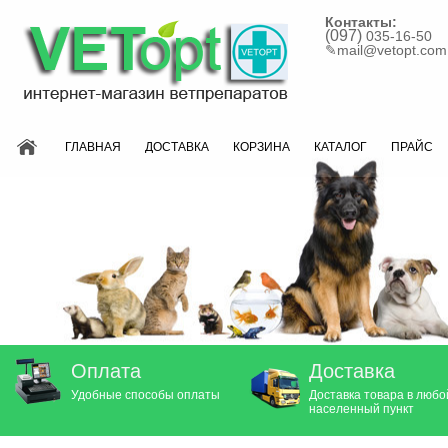
Контакты:
(097)
035-16-50
✎
mail@vetopt.com
ГЛАВНАЯ
ДОСТАВКА
КОРЗИНА
КАТАЛОГ
ПРАЙС
Оплата
Доставка
Удобные способы оплаты
Доставка товара в любо
населенный пункт