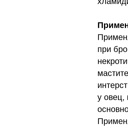
хламиди
Приме
Применя
при бро
некроти
мастите
интерст
у овец,
основно
Применя