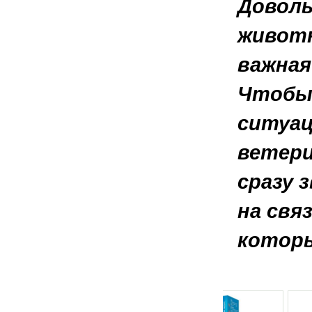
Доволь
животн
важная
Чтобы 
ситуац
ветери
сразу 
на свя
которы