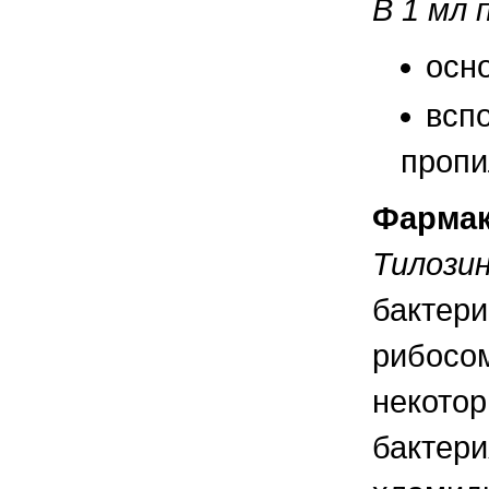
В 1 мл
правильно ухаживать, кормить и
содержать своих животных, но и вовремя
распознать то или иное заболевание
осно
всп
пропи
Фармак
Тилози
бактери
рибосом
некото
бактери