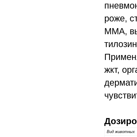
пневмон
роже, с
ММА, в
тилозин
Применя
жкт, ор
дермати
чувстви
Дозиро
Вид животных