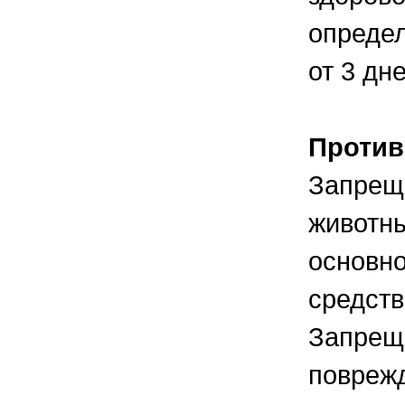
определ
от 3 дн
Против
Запрещ
животн
основно
средств
Запреща
поврежд