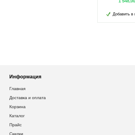
грн
3 566,00
грн
1 548,0
в избранное
Добавить в избранное
Добавить в 
Информация
Главная
Доставка и оплата
Корзина
Каталог
Прайс
Скидки