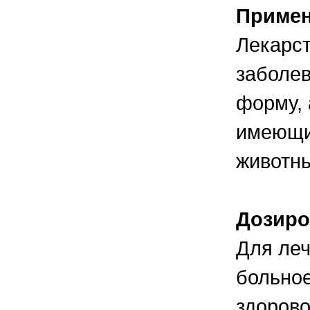
Приме
Лекарст
заболе
форму, 
имеющи
животны
Дозиро
Для леч
больное
здорово