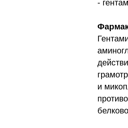
- гента
правильно ухаживать, кормить и
содержать своих животных, но и вовремя
распознать то или иное заболевание
Фармак
Гентами
аминог
действ
грамот
и микоп
против
белково