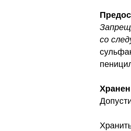
Предос
Запрещ
со сле
сульфа
пеници
Хранен
Допусти
Хранить