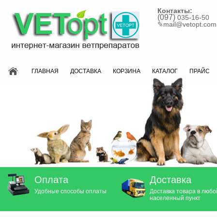
Контакты:
(097)
035-16-50
✎
mail@vetopt.com
ГЛАВНАЯ
ДОСТАВКА
КОРЗИНА
КАТАЛОГ
ПРАЙС
Оплата
Доставка
Удобные способы оплаты
Доставка товара в любо
населенный пункт