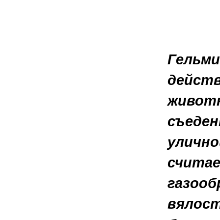
Гельми
действ
животн
съеден
улично
считае
газооб
вялост