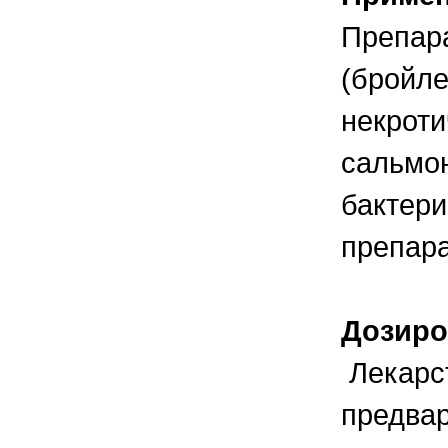
Препар
(бройле
некроти
сальмон
бактери
препара
Дозиро
Лекарст
предвар