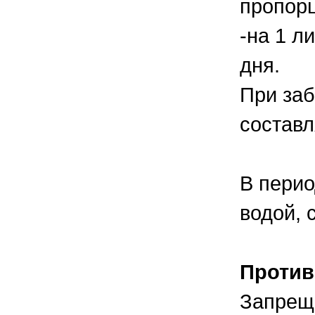
пропорц
-на 1 л
дня.
При за
составл
В перио
водой, 
Против
Запреща