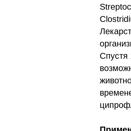
Streptoc
Clostri
Лекарс
организ
Спустя 
возможн
животно
времене
ципрофл
Приме