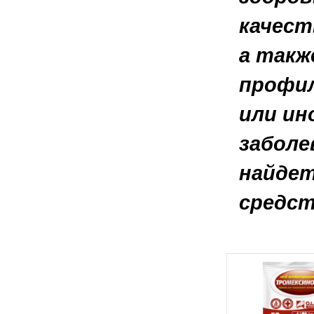
качест
а такж
профил
или ин
заболе
найде
средст