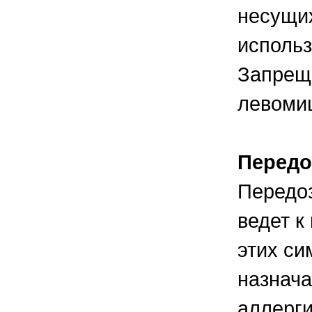
несущих
использ
Запрещ
левоми
Передо
Передоз
ведет к
этих си
назнача
аллерги