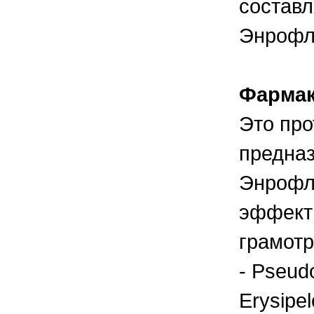
составл
правильно ухаживать, кормить и
содержать своих животных, но и вовремя
распознать то или иное заболевание
Энрофло
Фармак
Это про
предназ
Энрофло
эффект
грамотр
- Pseud
Erysipel