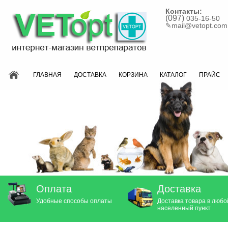
Контакты:
(097)
035-16-50
✎
mail@vetopt.com
ГЛАВНАЯ
ДОСТАВКА
КОРЗИНА
КАТАЛОГ
ПРАЙС
Оплата
Доставка
Удобные способы оплаты
Доставка товара в любо
населенный пункт