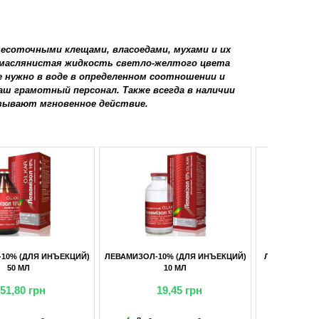
чесоточными клещами, власоедами, мухами и их
а маслянистая жидкость светло-желтого цвета
 нужно в воде в определенном соотношении и
аш грамотный персонал. Также всегда в наличии
азывают мгновенное действие.
ОЛ-10% (ДЛЯ ИНЪЕКЦИЙ)
ЛЕВАМИЗОЛ-8% (ПОРОШОК) 500Г
10 МЛ
19,45
грн
266,20
грн