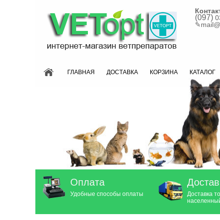
Контак
(097)
0
✎
mail@
ГЛАВНАЯ
ДОСТАВКА
КОРЗИНА
КАТАЛОГ
Оплата
Достав
Удобные способы оплаты
Доставка т
населенный