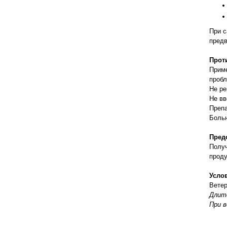
правильно ухаживать, кормить и
содержать своих животных, но и вовремя
распознать то или иное заболевание
При с
предв
Прот
Приме
пробл
Не ре
Не вв
Препа
Боль
Пред
Получ
проду
Усло
Ветер
Длите
При в