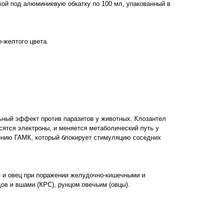
кой под алюминиевую обкатку по 100 мл, упакованный в
-желтого цвета.
льный эффект против паразитов у животных. Клозантел
сятся электроны, и меняется метаболический путь у
дению ГАМК, который блокирует стимуляцию соседних
оз и овец при поражении желудочно-кишечными и
в и вшами (КРС), рунцом овечьим (овцы).