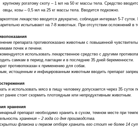
крупному рогатому скоту – 1 мл на 50 кг массы тела. Средство вводит
овцы, козы – 0,5 мл на 25 кг массы тела. Вводится подкожно.
аркоптозе лекарство вводится двукратно, соблюдая интервал 5-7 суток
арительно испытывают на 7-8 животных. При отсутствии осложнений в т
ивопоказания
нение препарата противопоказано животным с повышенной чувствитель
емами почек и печени.
комендуется использовать лекарственное средство с другими противоп
одить самкам в период лактации и в последние 35 дней беременности.
рат противопоказан к применению для собак.
ным, истощенным и инфицированным животным вводить препарат запре
остережения
ать и использовать мясо в пищу человеку допускается через 35 суток 
кт ранее стоит скормить плотоядным или непродуктивным животным.
вия хранения
инарный препарат необходимо хранить в сухом, темном месте при темпе
льность хранения – 2 года со дня производства.
скрытии флакона и первом отборе хранить его стоит не более 14 сут