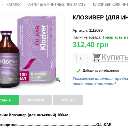
КАТАЛОГ
АНТИГЕЛЬМИНТНЫЕ ПРЕПАРАТЫ
КЛОЗИВЕР (ДЛЯ ИН
КЛОЗИВЕР (ДЛЯ И
Артикул:
1119370
Наличие товара:
Товар есть в
312,40
грн
-
+
Добавить в избранное
Уважаемые клиенты, предл
прайс наших товаров!
сание
Доставка
Отзывы
ание Клозивер (для инъекций) 100мл
дитель....................................................................O.L.KAR