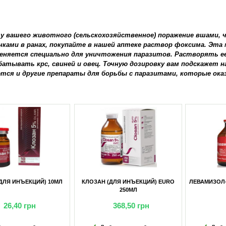
 у вашего животного (сельскохозяйственное) поражение вшами, 
нками в ранах, покупайте в нашей аптеке раствор фоксима. Эт
еняется специально для уничтожения паразитов. Растворять ее
батывать крс, свиней и овец. Точную дозировку вам подскажет н
тся и другие препараты для борьбы с паразитами, которые ок
Н (ДЛЯ ИНЪЕКЦИЙ) EURO
ЛЕВАМИЗОЛ-10% (ДЛЯ ИНЪЕКЦИЙ)
ЛЕВАМИЗ
250МЛ
50 МЛ
368,50
грн
51,80
грн