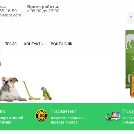
ты:
Время работы:
35-16-50
с 09:00 до 23:00
vetopt.com
ПРАЙС
КОНТАКТЫ
ВОЙТИ В ЛК
ка
Гарантии
Под
овара в любой
Качество продукции,
Консул
 пункт
возврат товара
любые