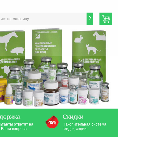
держка
Скидки
ьтанты ответят на
Накопительная система
 Ваши вопросы
скидок, акции