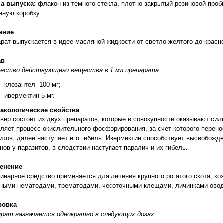
а выпуска:
флакон из темного стекла, плотно закрытый резиновой проб
нную коробку
ание
рат выпускается в идее масляной жидкости от светло-желтого до красно
ав
чество действующего вещества в 1 мл препарата:
клозантел 100 мг;
ивермектин 5 мг.
акологические свойства
вер состоит из двух препаратов, которые в совокупности оказывают си
ляет процесс окислительного фосфорирования, за счет которого перено
итов, далее наступает его гибель. Ивермектин способствует высвобож
нов у паразитов, в следствии наступает паралич и их гибель.
енение
инарное средство применяется для лечения крупного рогатого скота, к
ными нематодами, трематодами, чесоточными клещами, личинками оводо
ровка
рат назначается однократно в следующих дозах: