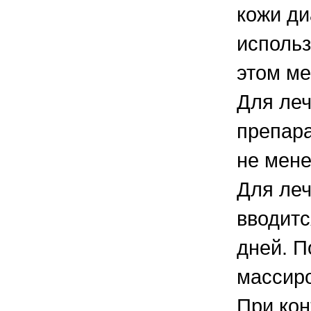
кожи ди
использ
этом ме
Для леч
препара
не мене
Для леч
вводитс
дней. П
массиро
При кон