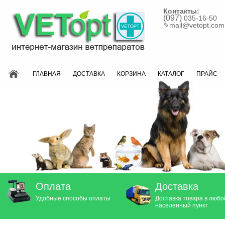
Контакты:
(097)
035-16-50
✎
mail@vetopt.com
ГЛАВНАЯ
ДОСТАВКА
КОРЗИНА
КАТАЛОГ
ПРАЙС
Оплата
Доставка
Удобные способы оплаты
Доставка товара в любо
населенный пункт