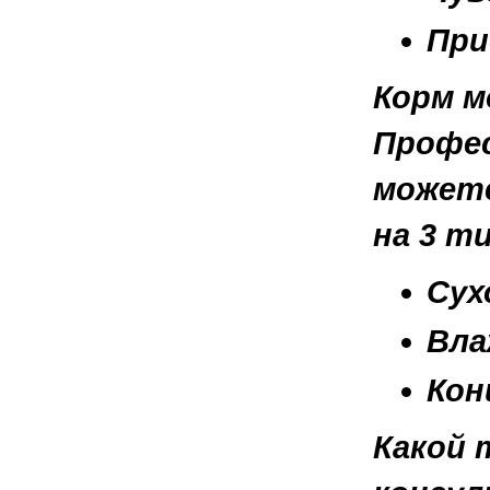
При
Корм м
Профес
можете
на 3 т
Сух
Вла
Кон
Какой 