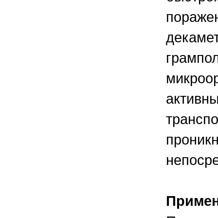
поражен
декамет
грампо
микроо
активн
транспо
проникн
непосре
Приме