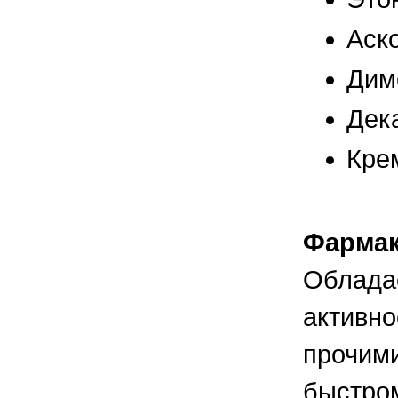
правильно ухаживать, кормить и
содержать своих животных, но и вовремя
Аск
распознать то или иное заболевание
Дим
Дека
Крем
Фармак
Облада
активно
прочим
быстром