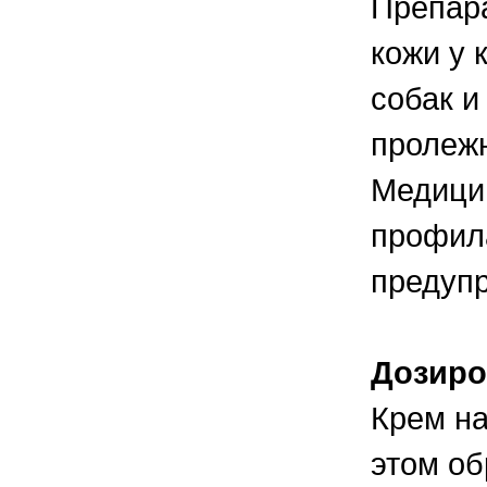
Препара
кожи у 
собак и
пролежн
Медицин
профила
предупр
Дозиро
Крем на
этом об