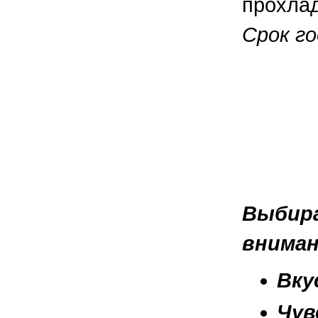
прохлад
Срок го
Выбира
вниман
Вку
Чув