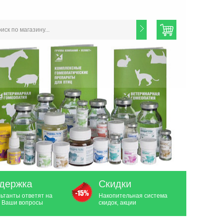
держка
Скидки
ьтанты ответят на
Накопительная система
 Ваши вопросы
скидок, акции