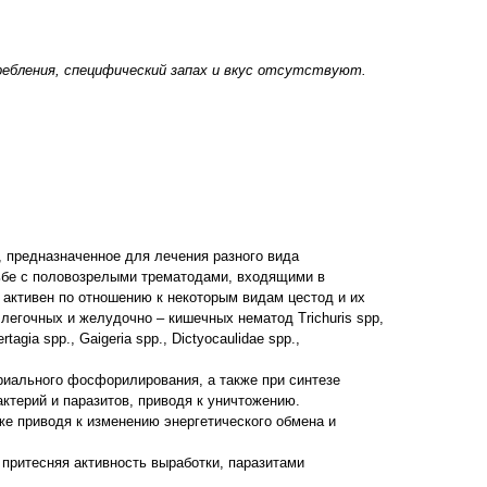
ребления, специфический запах и вкус отсутствуют.
 предназначенное для лечения разного вида
рьбе с половозрелыми трематодами, входящими в
 активен по отношению к некоторым видам цестод и их
a, легочных и желудочно – кишечных нематод Trichuris spp,
tagia spp., Gaigeria spp., Dictyocaulidae spp.,
риального фосфорилирования, а также при синтезе
ктерий и паразитов, приводя к уничтожению.
же приводя к изменению энергетического обмена и
притесняя активность выработки, паразитами