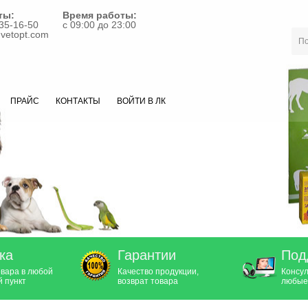
ты:
Время работы:
35-16-50
с 09:00 до 23:00
vetopt.com
ПРАЙС
КОНТАКТЫ
ВОЙТИ В ЛК
ка
Гарантии
Под
овара в любой
Качество продукции,
Консул
 пункт
возврат товара
любые