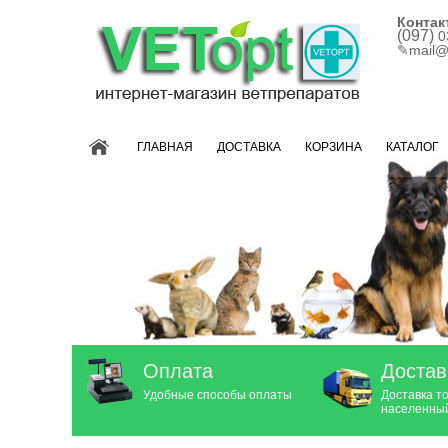
Контак
(097)
0
✎
mail@
ГЛАВНАЯ
ДОСТАВКА
КОРЗИНА
КАТАЛОГ
Оплата
Достав
Удобные способы оплаты
Доставка т
населенный