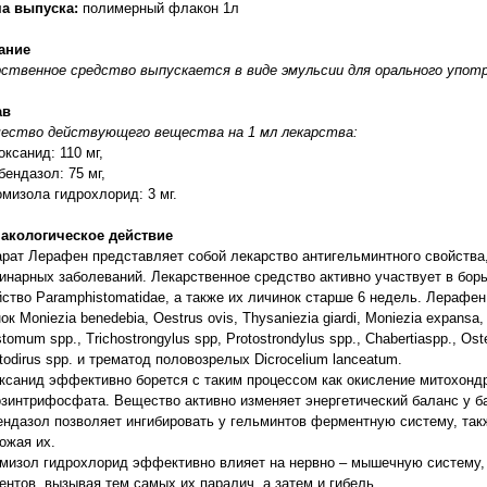
а выпуска:
полимерный флакон 1л
ание
ственное средство выпускается в виде эмульсии для орального упот
ав
чество действующего вещества на 1 мл лекарства:
оксанид: 110 мг,
бендазол: 75 мг,
омизола гидрохлорид: 3 мг.
акологическое действие
рат Лерафен представляет собой лекарство антигельминтного свойства,
инарных заболеваний. Лекарственное средство активно участвует в бо
ство Paramphistomatidae, а также их личинок старше 6 недель. Лерафен
ок Moniezia benedebia, Oestrus ovis, Thysaniezia giardi, Moniezia ехpans
tomum spp., Тrichostrongylus spp, Protostrondylus spp., Chabertiaspp., Oster
odirus spp. и трематод половозрелых Dicrocelium lanceatum.
санид эффективно борется с таким процессом как окисление митохонд
зинтрифосфата. Вещество активно изменяет энергетический баланс у ба
ндазол позволяет ингибировать у гельминтов ферментную систему, так
ожая их.
изол гидрохлорид эффективно влияет на нервно – мышечную систему, 
нтов, вызывая тем самых их паралич, а затем и гибель.