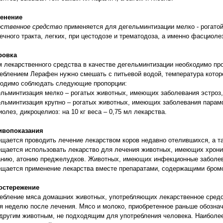
енение
рственное средство
применяется для дегельминтизации мелко - рогатой
ечного тракта, легких, при цестодозе и трематодоза, а именно фасциол
ровка
 лекарственного средства в качестве дегельминтизации необходимо пр
еблением Лерафен нужно смешать с питьевой водой, температура котор
ходимо соблюдать следующие пропорции:
ельминтизация мелко – рогатых животных, имеющих заболевания эстроз, г
ельминтизация крупно – рогатых животных, имеющих заболевания парамфи
олез, дикроцелиоз: на 10 кг веса – 0,75 мл лекарства.
ивопоказания
щается проводить лечение лекарством коров недавно отелившихся, а та
щается использовать лекарство для лечения животных, имеющих хрони
анию, атонию преджелудков. Животных, имеющих инфекционные заболе
ещается применение лекарства вместе препаратами, содержащими бро
остережение
ебление мяса домашних животных, употребляющих лекарственное средст
я неделю после лечения. Мясо и молоко, приобретенное раньше обознач
другим животным, не подходящим для употребления человека. Наиболе