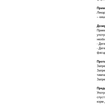
правильно ухаживать, кормить и
содержать своих животных, но и вовремя
Прим
распознать то или иное заболевание
Лека
– киш
Дози
Прием
употр
необ
- Дег
- Дег
фасци
Прот
Запре
Запре
тимп
Запр
Пред
Употр
спуст
корм 