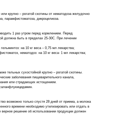
 или крупно – рогатой скотины от нематодоза желудочно
еза, парамфистоматоза, дикроцелиоза.
оводить 1 раз утром перед кормлением. Перед
ой должна быть в пределах 25-30С. При лечении
ельминтоз: на 10 кг веса – 0,75 мл лекарства;
стоматоз, нематодоз: на 10 кг веса- 1 мл лекарства;
кже тельных сухостойной крупно – рогатой скотины.
ческие заболевания пищеварительного канала,
вания или страдающих истощением.
мсаланфлукицидамин.
во возможно только спустя 28 дней от приема, а молока
енного времени необходимо утилизировать или отдать в
е верное решение об использовании продукции должен