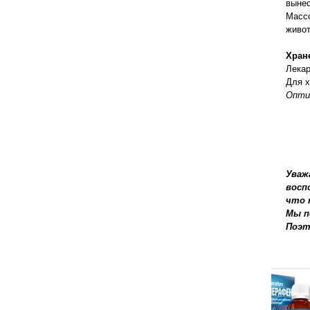
вынес
Массо
живот
Хран
Лекар
Для х
Опти
Уваж
восп
что 
Мы п
Поэт