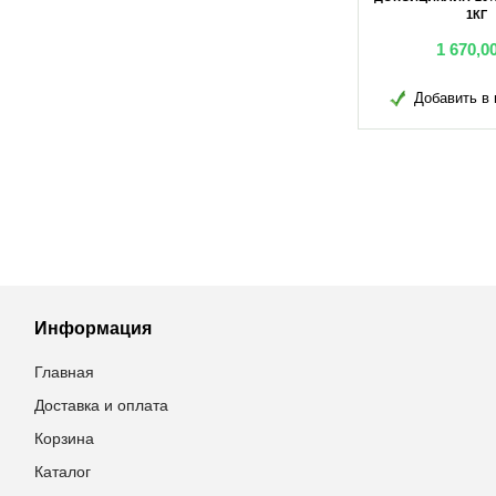
100Г
1КГ
грн
161,70
грн
1 670,0
в избранное
Добавить в избранное
Добавить в 
Информация
Главная
Доставка и оплата
Корзина
Каталог