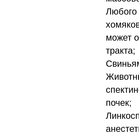
Любого 
хомяков
может о
тракта;
Свинья
Животны
спектин
почек;
Линкосп
анесте