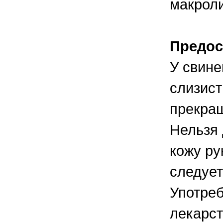
макрол
Предос
У свине
слизист
прекра
Нельзя 
кожу ру
следует
Употре
лекарст