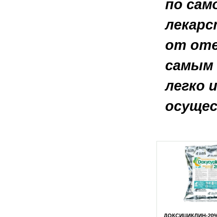
по сам
лекарс
от оте
самым 
легко 
осущес
5% (ПОРОШОК)
ДОКСИЦИКЛИН-20% (ПОРОШОК)
ДОКСИЦИКЛИН-20