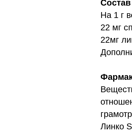
Состав
правильно ухаживать, кормить и
содержать своих животных, но и вовремя
распознать то или иное заболевание
На 1 г 
22 мг с
22мг ли
Дополни
Фармак
Вещест
отношен
грамотр
Линко S