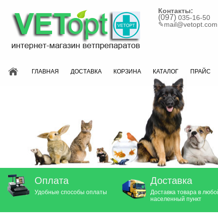
Контакты:
(097)
035-16-50
✎
mail@vetopt.com
ГЛАВНАЯ
ДОСТАВКА
КОРЗИНА
КАТАЛОГ
ПРАЙС
Оплата
Доставка
Удобные способы оплаты
Доставка товара в любо
населенный пункт