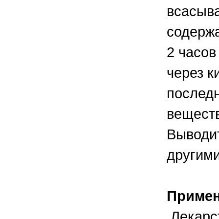
всасыв
содержа
2 часов
через к
последн
веществ
Выводит
другими
Приме
Лекарст