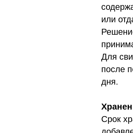
содерж
или отд
Решени
принима
Для сви
после п
дня.
Хранен
Срок хр
добавле