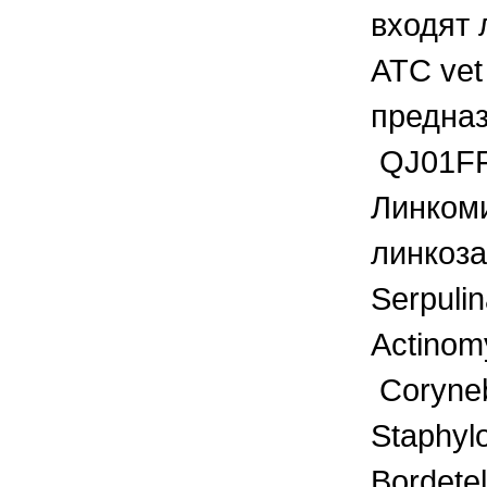
входят 
ATC vet
предназ
QJ01FF
Линкоми
линкоза
Serpuli
Actinom
Coryneba
Staphyl
Bordetel