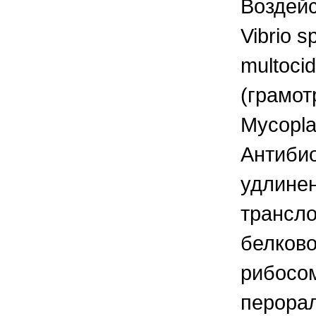
Воздей
Vibrio s
multoci
(грамот
Mycopla
Антиби
удлинен
трансло
белково
рибосо
перорал