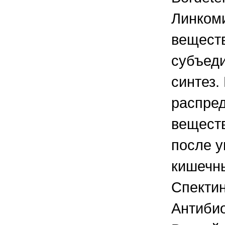
Линкоми
вещест
субъед
синтез
распред
веществ
после у
кишечны
Спектин
Антибио