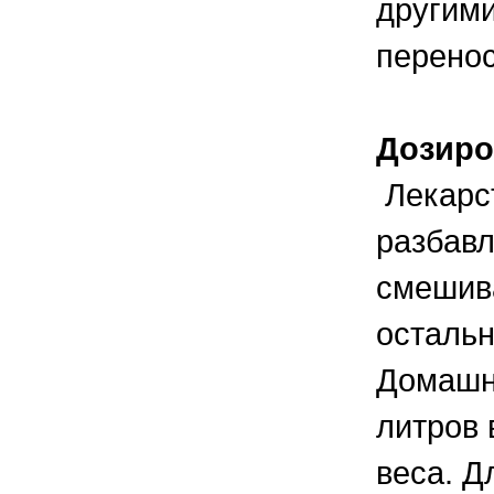
другими
перено
Дозиро
Лекарст
разбавл
смешива
осталь
Домашни
литров 
веса. Д