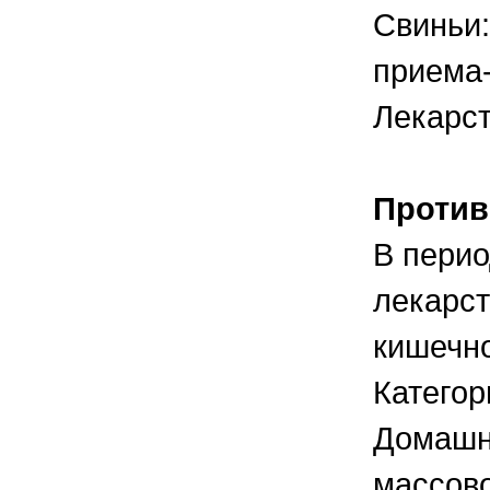
Свиньи:
приема-
Лекарст
Против
В перио
лекарст
кишечно
Категор
Домашн
массово