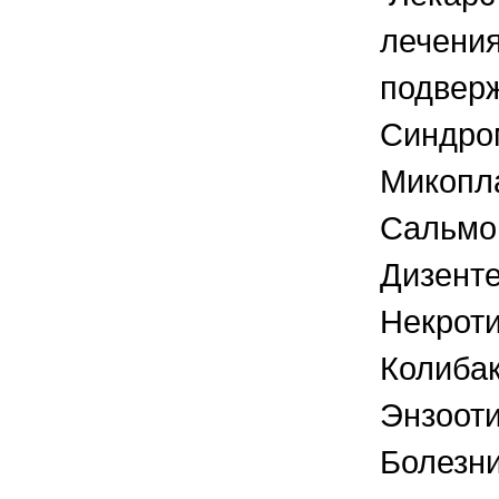
лечения
подвер
Синдро
Микопл
Сальмо
Дизенте
Некроти
Колибак
Энзооти
Болезни