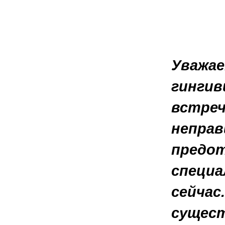
Уважае
гингив
встреч
неправ
предот
специа
сейчас
сущест