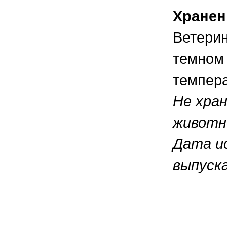
Хранен
Ветерин
темном
темпера
Не хра
животн
Дата ис
выпуска