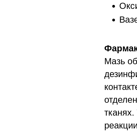
правильно ухаживать, кормить и
Окси
содержать своих животных, но и вовремя
распознать то или иное заболевание
Вазе
Фармак
Мазь о
дезинф
контакт
отделен
тканях.
реакции