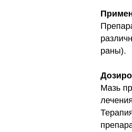
Приме
Препара
различн
раны).
Дозиро
Мазь пр
лечения
Терапия
препара