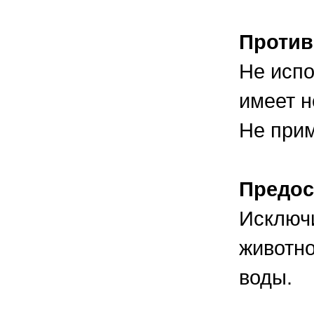
Против
Не испо
имеет 
Не прим
Предос
Исключи
животно
воды.