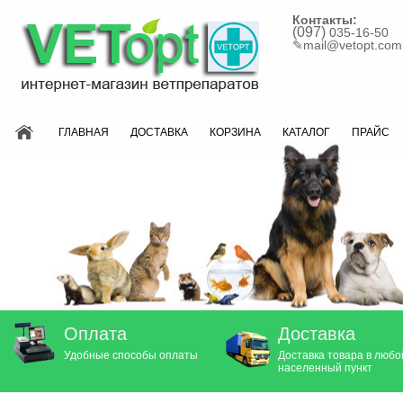
Контакты:
(097)
035-16-50
✎
mail@vetopt.com
ГЛАВНАЯ
ДОСТАВКА
КОРЗИНА
КАТАЛОГ
ПРАЙС
Оплата
Доставка
Удобные способы оплаты
Доставка товара в любо
населенный пункт