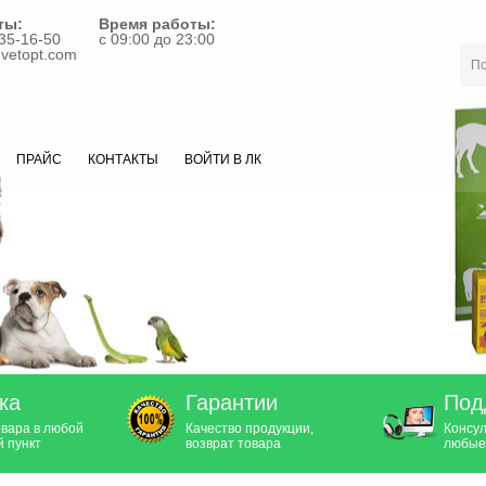
ты:
Время работы:
35-16-50
с 09:00 до 23:00
vetopt.com
ПРАЙС
КОНТАКТЫ
ВОЙТИ В ЛК
ка
Гарантии
Под
овара в любой
Качество продукции,
Консул
 пункт
возврат товара
любые