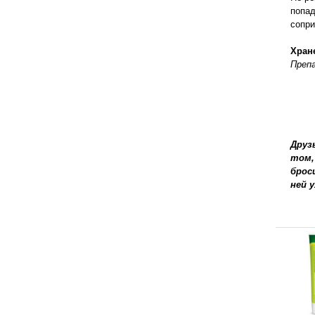
правильно ухаживать, кормить и
попад
содержать своих животных, но и вовремя
сопри
распознать то или иное заболевание
Хран
Препа
Друз
том,
брос
ней 