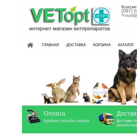
Контак
(097)
0
✎
mail@
ГЛАВНАЯ
ДОСТАВКА
КОРЗИНА
КАТАЛОГ
Оплата
Достав
Удобные способы оплаты
Доставка т
населенный