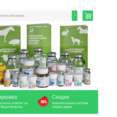
держка
Скидки
ьтанты ответят на
Накопительная система
 Ваши вопросы
скидок, акции