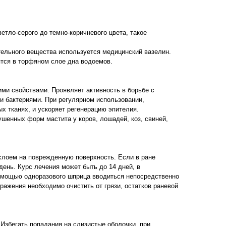
тло-серого до темно-коричневого цвета, такое
тельного вещества используется медицинский вазелин.
ятся в торфяном слое дна водоемов.
и свойствами. Проявляет активность в борьбе с
 бактериями. При регулярном использовании,
х тканях, и ускоряет регенерацию эпителия.
шенных форм мастита у коров, лошадей, коз, свиней,
 слоем на поврежденную поверхность. Если в ране
день. Курс лечения может быть до 14 дней, в
помощью одноразового шприца вводиться непосредственно
оражения необходимо очистить от грязи, остатков раневой
Избегать попадания на слизистые оболочки, при