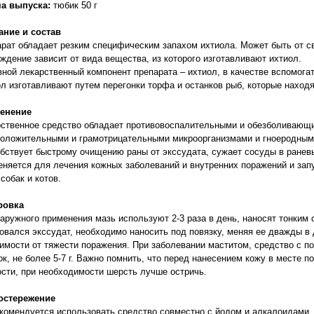
а выпуска:
тюбик 50 г
ание и состав
рат обладает резким специфическим запахом ихтиола. Может быть от све
ждение зависит от вида вещества, из которого изготавливают ихтиол.
ной лекарственный компонент препарата – ихтиол, в качестве вспомога
л изготавливают путем перегонки торфа и останков рыб, которые наход
енение
ственное средство обладает противовоспалительными и обезболивающим
оложительными и грамотрицательными микроорганизмами и гноеродными
бствует быстрому очищению раны от экссудата, сужает сосуды в раневы
няется для лечения кожных заболеваний и внутренних поражений и запу
 собак и котов.
ровка
аружного применения мазь используют 2-3 раза в день, наносят тонким
овался экссудат, необходимо наносить под повязку, меняя ее дважды в 
имости от тяжести поражения. При заболевании маститом, средство с 
ок, не более 5-7 г. Важно помнить, что перед нанесением кожу в месте п
сти, при необходимости шерсть лучше остричь.
остережение
комендуется использовать средство совместно с йодом и алкалоидами. 