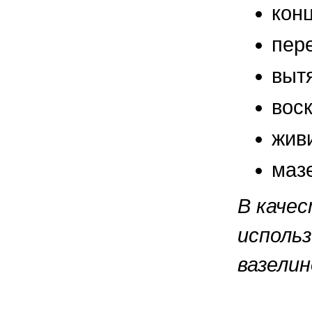
правильно ухаживать, кормить и
кон
содержать своих животных, но и вовремя
распознать то или иное заболевание
пер
выт
вос
жив
маз
В каче
использ
вазелин