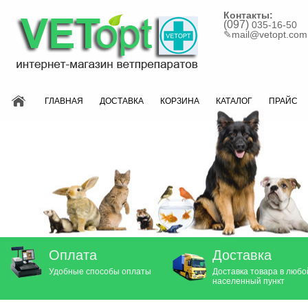
Контакты:
(097)
035-16-50
✎
mail@vetopt.com
ГЛАВНАЯ
ДОСТАВКА
КОРЗИНА
КАТАЛОГ
ПРАЙС
Оплата
Доставка
Удобные способы оплаты
Доставка товара в любо
населенный пункт