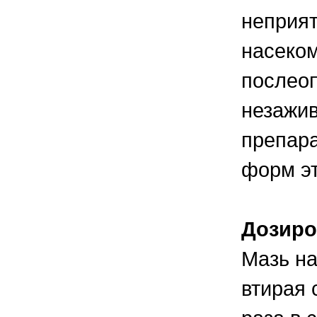
неприя
насеком
послеоп
незажи
препара
форм эт
Дозиро
Мазь на
втирая 