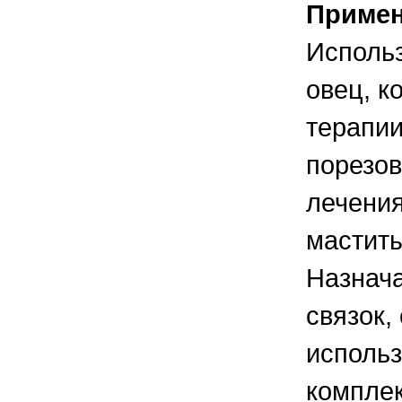
Приме
Использ
овец, к
терапии
порезов
лечения
маститы
Назнача
связок,
использ
комплек