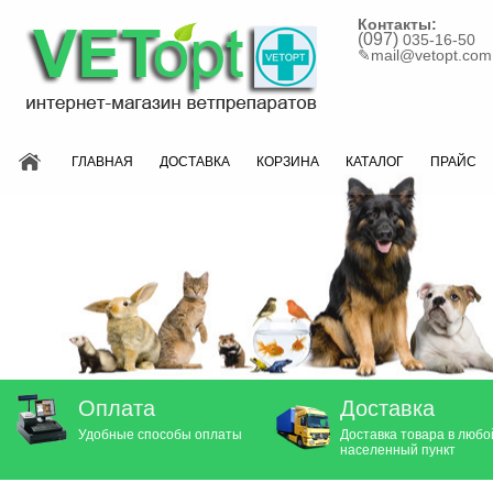
Контакты:
(097)
035-16-50
✎
mail@vetopt.com
ГЛАВНАЯ
ДОСТАВКА
КОРЗИНА
КАТАЛОГ
ПРАЙС
Оплата
Доставка
Удобные способы оплаты
Доставка товара в любо
населенный пункт