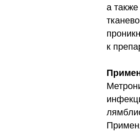
а также
тканево
проникн
к препа
Приме
Метрони
инфекци
лямблио
Применя