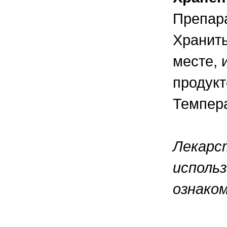
Препара
Хранить
месте, 
продукт
Темпера
Лекарс
использ
ознако