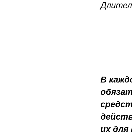
Длитель
В кажд
обяза
средс
действ
их для