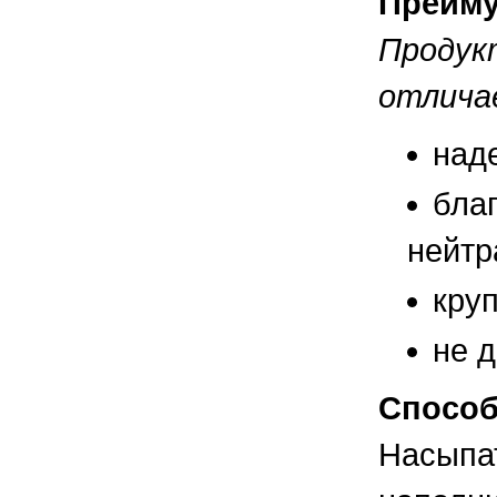
Преиму
Продук
отлича
над
бла
нейтр
кру
не д
Способ
Насыпат