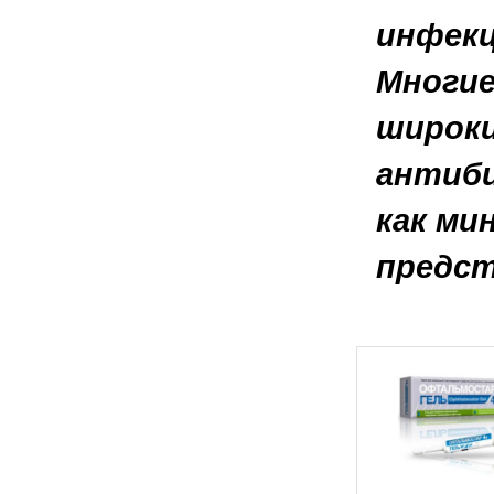
инфекц
Многи
широки
антиби
как ми
предст