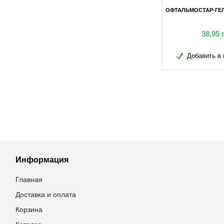
Ь ЭКОМУСЯ
НАПОЛНИТЕЛЬ ЭКОМУСЯ
ОФТАЛЬМОСТАР-ГЕЛ
) 1,5 КГ
ЛАВАНДА (КРУПНЫЙ) 2,5 КГ
грн
15,40
грн
38,95
в избранное
Добавить в избранное
Добавить в 
Информация
Главная
Доставка и оплата
Корзина