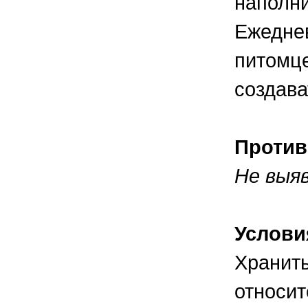
наполни
Ежедне
питомце
создава
Против
Не выя
Услови
Хранить
относит