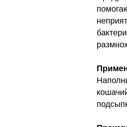
правильно ухаживать, кормить и
содержать своих животных, но и вовремя
помогаю
распознать то или иное заболевание
неприя
бактери
размнож
Приме
Наполни
кошачий
подсыпк