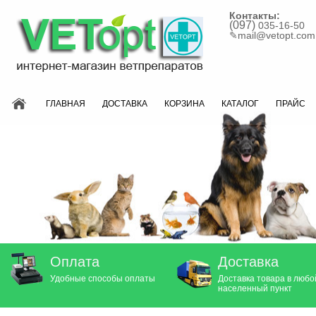
Контакты:
(097)
035-16-50
✎
mail@vetopt.com
ГЛАВНАЯ
ДОСТАВКА
КОРЗИНА
КАТАЛОГ
ПРАЙС
Оплата
Доставка
Удобные способы оплаты
Доставка товара в любо
населенный пункт