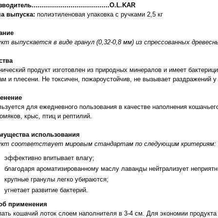
одитель........................................O.L.KAR
а выпуска:
полиэтиленовая упаковка с ручками 2,5 кг
ание
кт выпускается в виде гранул (0,32-0,8 мм) из спрессованных древесн
ства
нический продукт изготовлен из природных минералов и имеет бактериц
ам и плесени. Не токсичен, пожароустойчив, не вызывает раздражений у
енение
ьзуется для ежедневного пользования в качестве наполнения кошачьего
омяков, крыс, птиц и рептилий.
мущества использования
укт соответствует мировым стандартам по следующим критериям:
эффективно впитывает влагу;
благодаря ароматизированному маслу лаванды нейтрализует неприятн
крупные гранулы легко убираются;
угнетает развитие бактерий.
об применения
ать кошачий лоток слоем наполнителя в 3-4 см. Для экономии продукта