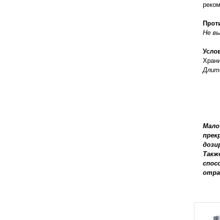
правильно ухаживать, кормить и
реком
содержать своих животных, но и вовремя
распознать то или иное заболевание
Прот
Не в
Усло
Храни
Длите
Мало
прек
дози
Такж
спос
отра