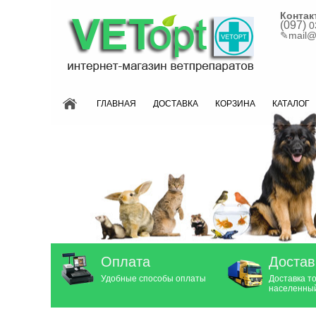
Контак
(097)
0
✎
mail@
ГЛАВНАЯ
ДОСТАВКА
КОРЗИНА
КАТАЛОГ
Оплата
Достав
Удобные способы оплаты
Доставка т
населенный