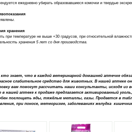
ендуется ежедневно убирать образовавшиеся комочки и твердые экскре
ивопоказания
ыявлены.
вия хранения
ть при температуре не выше +30 градусов, при относительной влажност
льность хранения 5 лет со дня производства.
 кто знает, что в каждой ветеринарной домашней аптечке обя
расное слабительное средство для животных. В нашей аптеке он
ровку вам помогут рассчитать наши консультанты, исходя из в
е в нашей аптеке к продаже предлагается активированный угол
обен поглощать яды, тяжёлые металлы, газы. Продается в табл
вления, при поносе, метеоризме, заболеваниях желудка кишечник