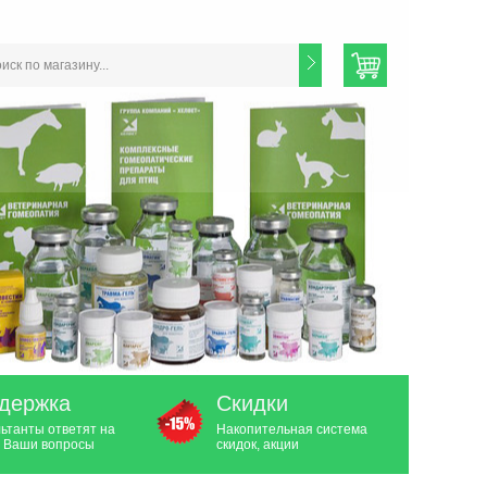
держка
Скидки
ьтанты ответят на
Накопительная система
 Ваши вопросы
скидок, акции