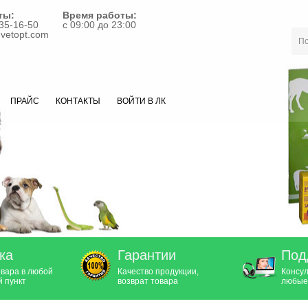
ты:
Время работы:
35-16-50
с 09:00 до 23:00
vetopt.com
ПРАЙС
КОНТАКТЫ
ВОЙТИ В ЛК
ка
Гарантии
Под
овара в любой
Качество продукции,
Консул
 пункт
возврат товара
любые