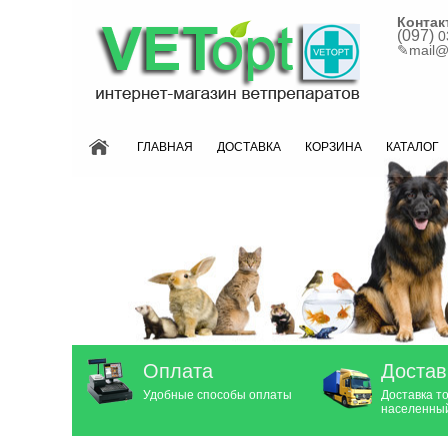
Контак
(097)
0
✎
mail@
ГЛАВНАЯ
ДОСТАВКА
КОРЗИНА
КАТАЛОГ
Оплата
Достав
Удобные способы оплаты
Доставка т
населенный