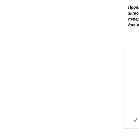
Проя
живо
пере
для 
ПРОЦИТОЛ 10МЛ
НУТРИСЕЛ 1КГ
11,20
грн
678,70
грн
Добавить в избранное
Добавить в избранное