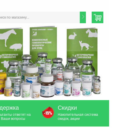
держка
Скидки
ьтанты ответят на
Накопительная система
 Ваши вопросы
скидок, акции