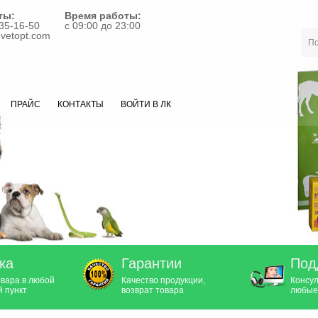
ты:
Время работы:
35-16-50
с 09:00 до 23:00
vetopt.com
ПРАЙС
КОНТАКТЫ
ВОЙТИ В ЛК
ка
Гарантии
Под
овара в любой
Качество продукции,
Консул
 пункт
возврат товара
любые