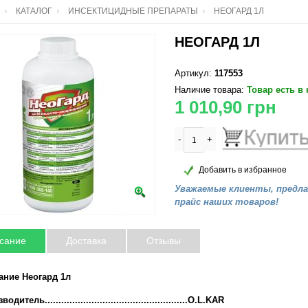
КАТАЛОГ
ИНСЕКТИЦИДНЫЕ ПРЕПАРАТЫ
НЕОГАРД 1Л
НЕОГАРД 1Л
Артикул:
117553
Наличие товара:
Товар есть в
1 010,90
грн
-
+
Добавить в избранное
Уважаемые клиенты, предл
прайс наших товаров!
сание
Доставка
Отзывы
ание Неогард 1л
одитель....................................................O.L.KAR