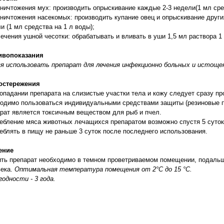
ничтожения мух: производить опрыскивание каждые 2-3 недели(1 мл сред
ничтожения насекомых: производить купание овец и опрыскивание друг
и (1 мл средства на 1 л воды);
ечения ушной чесотки: обрабатывать и вливать в уши 1,5 мл раствора 1 
ивопоказания
зя использовать препарат для лечения инфекционно больных и истощ
остережения
опадании препарата на слизистые участки тела и кожу следует сразу пр
одимо пользоваться индивидуальными средствами защиты (резиновые пер
рат является токсичным веществом для рыб и пчел.
ебление мяса животных лечащихся препаратом возможно спустя 5 суток
еблять в пищу не раньше 3 суток после последнего использования.
ение
ть препарат необходимо в темном проветриваемом помещении, подальш
века.
Оптимальная температура помещения от 2°С до 15 °С.
годности - 3 года.