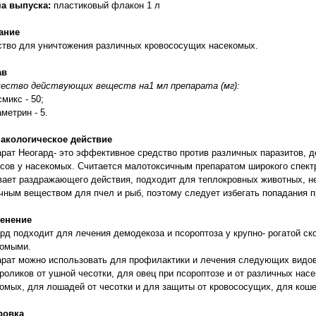
а выпуска:
пластиковый флакон 1 л
ание
тво для уничтожения различных кровососущих насекомых.
ав
чество действующих веществ на1 мл препарата (мг):
смикс - 50;
аметрин - 5.
акологическое действие
рат Неогард- это эффективное средство против различных паразитов, д
сов у насекомых. Считается малотоксичным препаратом широкого спектр
ает раздражающего действия, подходит для теплокровных животных, не
чным веществом для пчел и рыб, поэтому следует избегать попадания п
енение
рд подходит для лечения демодекоза и псороптоза у крупно- рогатой с
комыми.
рат можно использовать для профилактики и лечения следующих видов
роликов от ушной чесотки, для овец при псороптозе и от различных нас
омых, для лошадей от чесотки и для защиты от кровососущих, для коше
ровка