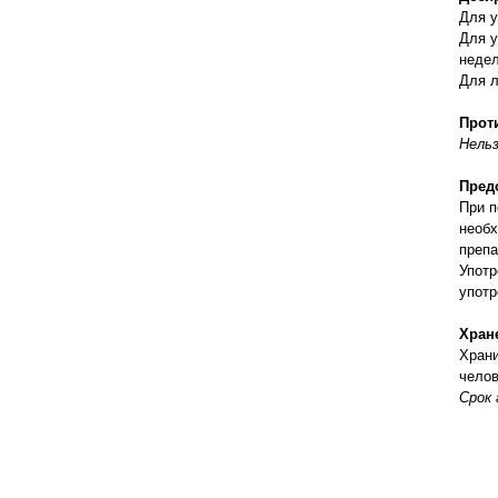
правильно ухаживать, кормить и
Для у
содержать своих животных, но и вовремя
Для у
распознать то или иное заболевание
недел
Для л
Прот
Нель
Пред
При п
необх
препа
Употр
употр
Хран
Храни
чело
Срок 