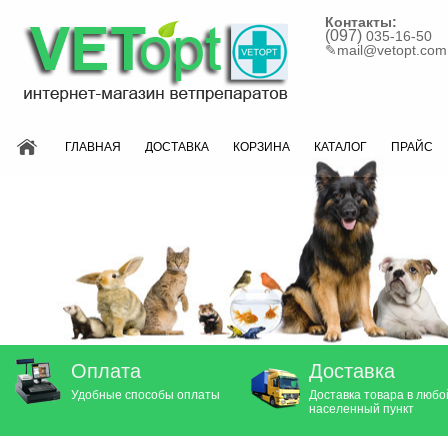
Контакты:
(097)
035-16-50
✎
mail@vetopt.com
ГЛАВНАЯ
ДОСТАВКА
КОРЗИНА
КАТАЛОГ
ПРАЙС
Оплата
Доставка
Удобные способы оплаты
Доставка товара в любо
населенный пункт