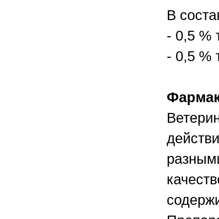
правильно ухаживать, кормить и
содержать своих животных, но и вовремя
В соста
распознать то или иное заболевание
- 0,5 %
- 0,5 %
Фармак
Ветери
действи
разными
качеств
содержи