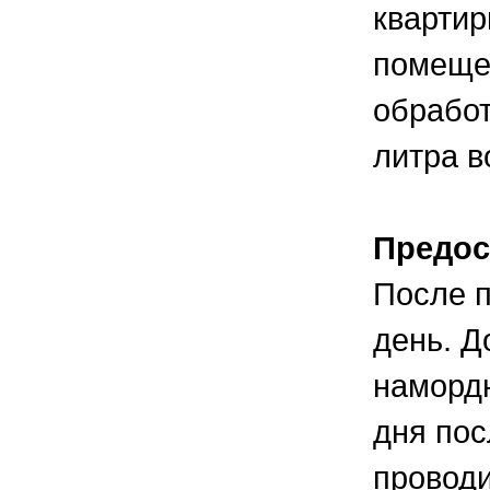
квартир
помещен
обработ
литра в
Предос
После п
день. Д
намордн
дня пос
провод