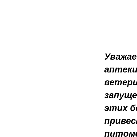
Уважае
аптеки
ветери
запуще
этих б
привес
питоме