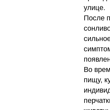
улице.
После п
сонливо
сильное
симптом
появлен
Во врем
пищу, к
индиви
перчатк