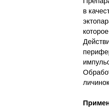
Препара
в качес
эктопар
которое
Действи
перифер
импульс
Обрабо
личинок
Приме