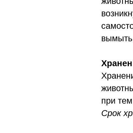
животны
возникн
самост
вымыть 
Хранен
Хранени
животны
при тем
Срок хр