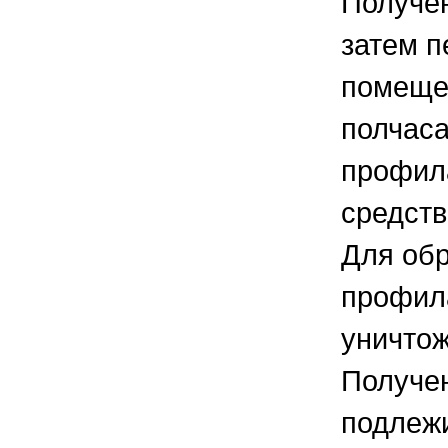
Получен
затем п
помещен
полчаса
профила
средств
Для обр
профила
уничтож
Получен
подлежи