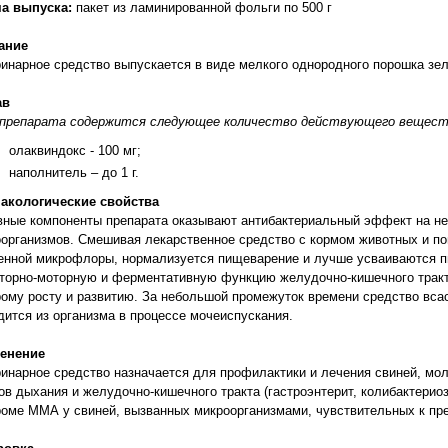
а выпуска:
пакет из ламинированной фольги по 500 г
ание
инарное средство выпускается в виде мелкого однородного порошка зел
ав
г препарата содержится следующее количество действующего вещест
олаквиндокс - 100 мг;
наполнитель – до 1 г.
акологические свойства
ные компоненты препарата оказывают антибактериальный эффект на н
организмов. Смешивая лекарственное средство с кормом животных и по
енной микрофлоры, нормализуется пищеварение и лучше усваиваются п
торно-моторную и ферментативную функцию желудочно-кишечного тракт
ому росту и развитию. За небольшой промежуток времени средство всас
ится из организма в процессе мочеиспускания.
енение
инарное средство назначается для профилактики и лечения свиней, моло
ов дыхания и желудочно-кишечного тракта (гастроэнтерит, колибактериоз
оме ММА у свиней, вызванных микроорганизмами, чувствительных к пре