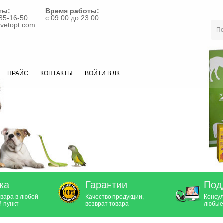
ты:
Время работы:
35-16-50
с 09:00 до 23:00
vetopt.com
ПРАЙС
КОНТАКТЫ
ВОЙТИ В ЛК
ка
Гарантии
Под
овара в любой
Качество продукции,
Консул
 пункт
возврат товара
любые