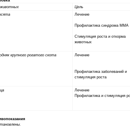
ровка
 животных
Цель
осята
Лечение
Профилактика синдрома ММА
Стимуляция роста и откорма
животных
одняк крупного рогатого скота
Лечение
Профилактика заболеваний и
стимуляция роста
ца
Лечение
Профилактика и стимуляция р
ивопоказания
становлены.