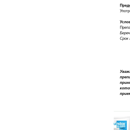
Пред
Употр
Усло
Препа
Береч
Срок 
Уваж
преп
прин
кото
прие