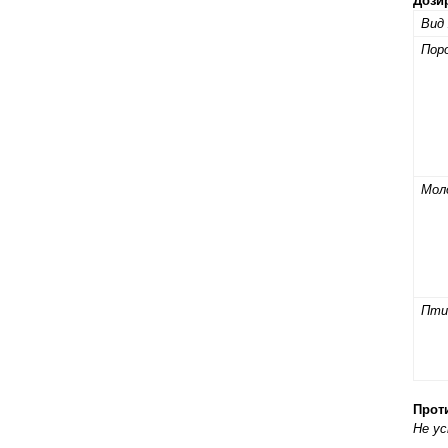
Дози
правильно ухаживать, кормить и
содержать своих животных, но и вовремя
Вид
распознать то или иное заболевание
Пор
Мол
Пти
Прот
Не у