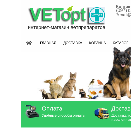
Контак
(097)
0
✎
mail@
ГЛАВНАЯ
ДОСТАВКА
КОРЗИНА
КАТАЛОГ
Оплата
Достав
Удобные способы оплаты
Доставка т
населенный