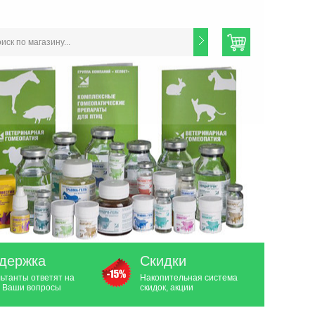
держка
Скидки
ьтанты ответят на
Накопительная система
 Ваши вопросы
скидок, акции