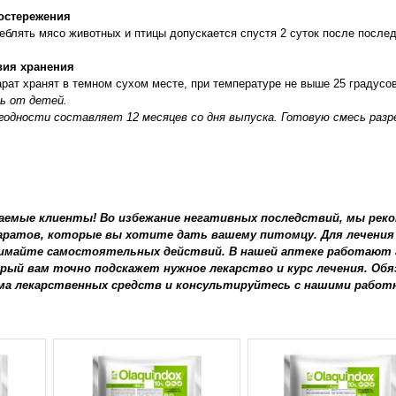
остережения
еблять мясо животных и птицы допускается спустя 2 суток после послед
вия хранения
рат хранят в темном сухом месте, при температуре не выше 25 градусов
ь от детей.
годности составляет 12 месяцев со дня выпуска. Готовую смесь разр
аемые клиенты! Во избежание негативных последствий, мы рек
аратов, которые вы хотите дать вашему питомцу. Для лечения 
имайте самостоятельных действий. В нашей аптеке работают 
рый вам точно подскажет нужное лекарство и курс лечения. Об
ма лекарственных средств и консультируйтесь с нашими работ