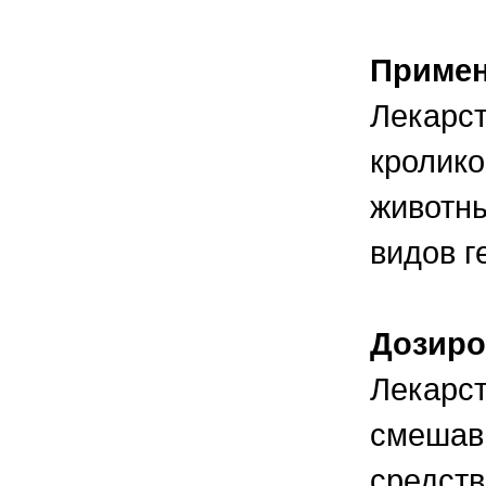
Приме
Лекарст
кролико
животны
видов г
Дозиро
Лекарс
смешав 
средств