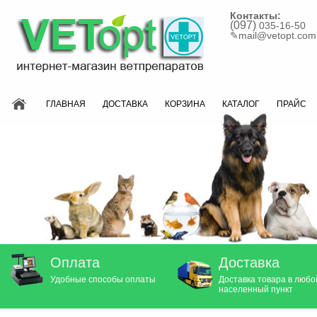
Контакты:
(097)
035-16-50
✎
mail@vetopt.com
ГЛАВНАЯ
ДОСТАВКА
КОРЗИНА
КАТАЛОГ
ПРАЙС
Оплата
Доставка
Удобные способы оплаты
Доставка товара в любо
населенный пункт