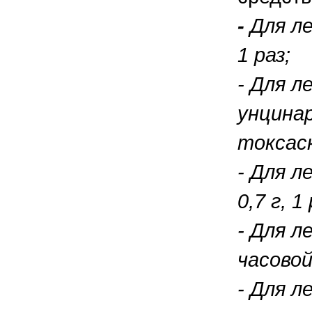
-
Для ле
1 раз;
- Для л
унцинар
токсаск
- Для л
0,7 г, 1 
- Для л
часовой
- Для л