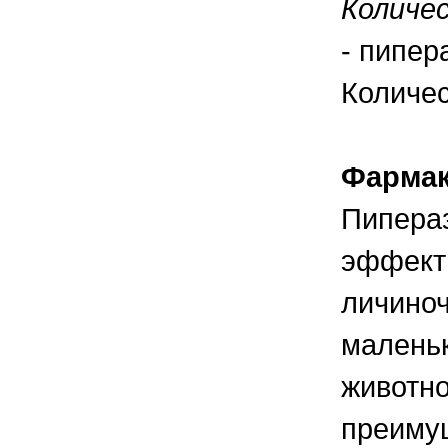
Количе
правильно ухаживать, кормить и
содержать своих животных, но и вовремя
распознать то или иное заболевание
- пипер
Количес
Фармак
Пипераз
эффект
личиноч
маленьк
животно
преиму