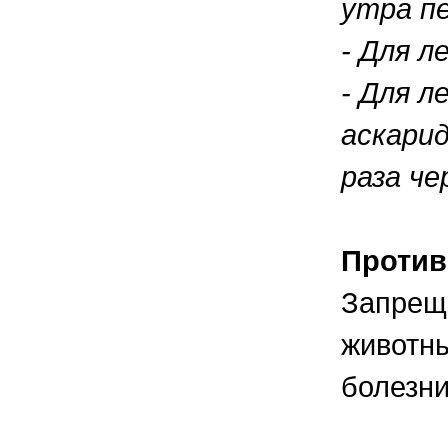
утра пе
- Для л
- Для 
аскарид
раза че
Против
Запреща
животны
болезни