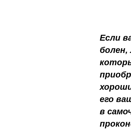
Если в
болен,
которы
приобр
хороши
его ва
в само
прокон