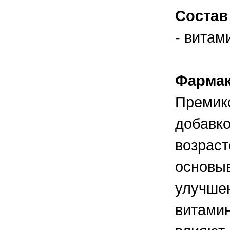
правильно ухаживать, кормить и
содержать своих животных, но и вовремя
Состав
распознать то или иное заболевание
- витам
Фармак
Премикс
добавко
возраст
основыв
улучшен
витамин