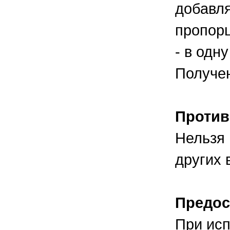
добавля
пропор
- в одн
Получен
Против
Нельзя 
других 
Предос
При исп