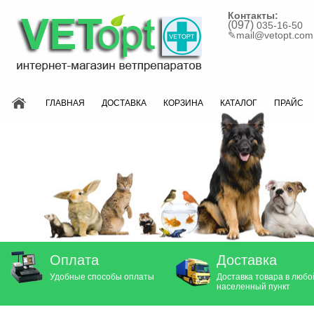
Контакты:
(097)
035-16-50
✎
mail@vetopt.com
ГЛАВНАЯ
ДОСТАВКА
КОРЗИНА
КАТАЛОГ
ПРАЙС
Оплата
Доставка
Удобные способы оплаты
Доставка товара в любо
населенный пункт