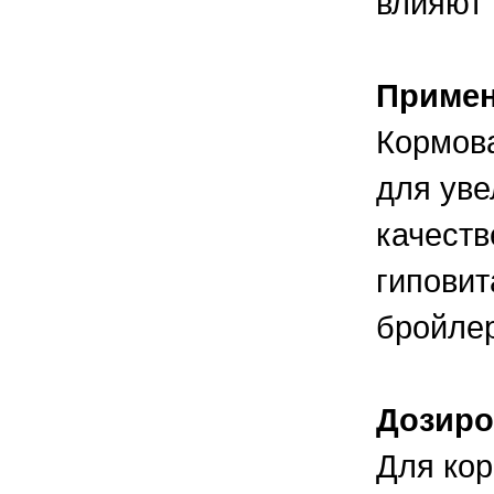
влияют 
Приме
Кормова
для уве
качеств
гиповит
бройле
Дозир
Для кор