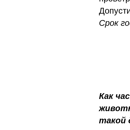
Допусти
Срок го
Как ча
животн
такой 