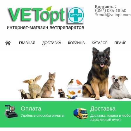
Контакты:
(097)
035-16-50
✎
mail@vetopt.com
ГЛАВНАЯ
ДОСТАВКА
КОРЗИНА
КАТАЛОГ
ПРАЙС
Оплата
Доставка
Удобные способы оплаты
Доставка товара в любо
населенный пункт