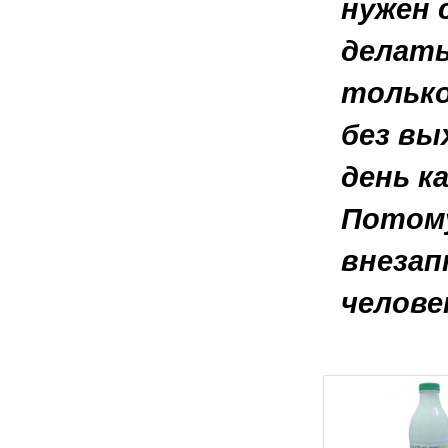
нужен 
делать
только
без вы
день к
Потому
внезап
челове