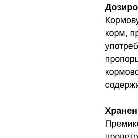
Дозиро
Кормову
корм, п
употре
пропорц
кормово
содержи
Хранен
Премик
провет