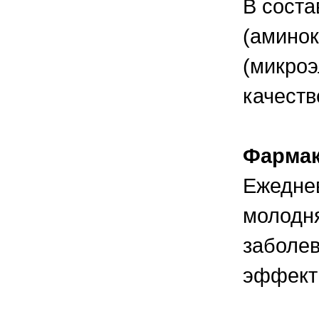
В соста
правильно ухаживать, кормить и
содержать своих животных, но и вовремя
распознать то или иное заболевание
(аминок
(микроэл
качеств
Фармак
Ежеднев
молодня
заболев
эффект