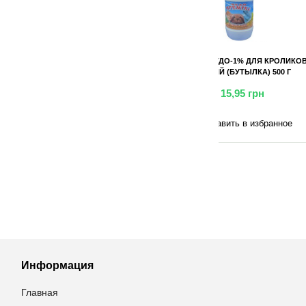
 ДЛЯ КРОЛИКОВ
ПРЕМИКС ЧУДО-1% ДЛЯ КОРОВ
ПРЕМИКС ЧУДО-1%
Й (БУТЫЛКА) 500 Г
(БУТЫЛКА) 500 Г
КОРОВ 40
грн
33,35
грн
13,00
в избранное
Добавить в избранное
Добавить в 
Информация
Главная