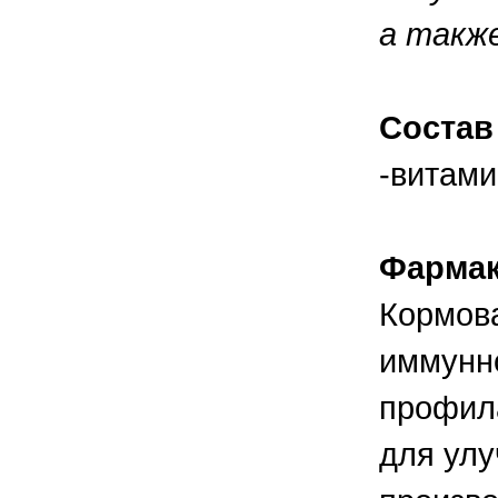
правильно ухаживать, кормить и
содержать своих животных, но и вовремя
а такж
распознать то или иное заболевание
Состав
-витами
Фармак
Кормов
иммунно
профил
для улу