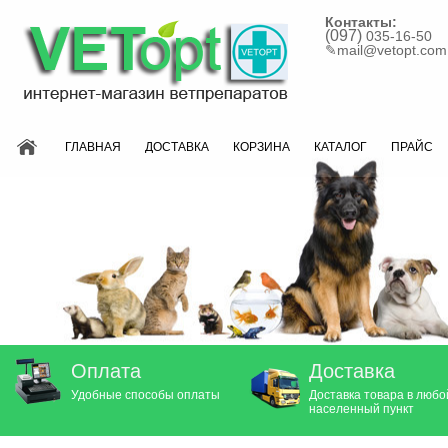
Контакты:
(097)
035-16-50
✎
mail@vetopt.com
ГЛАВНАЯ
ДОСТАВКА
КОРЗИНА
КАТАЛОГ
ПРАЙС
Оплата
Доставка
Удобные способы оплаты
Доставка товара в любо
населенный пункт