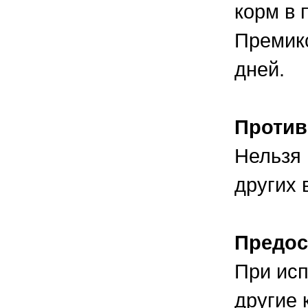
корм в 
Премикс
дней.
Против
Нельзя 
других 
Предос
При исп
другие 