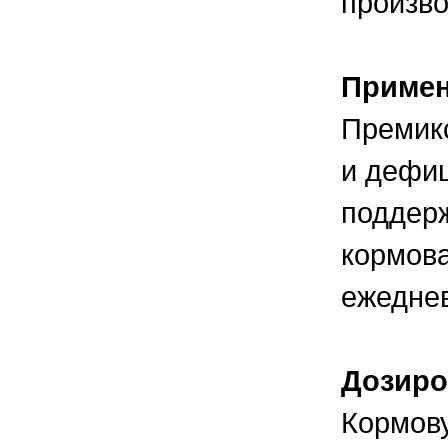
произво
Приме
Премикс
и дефиц
поддерж
кормова
ежеднев
Дозиро
Кормову