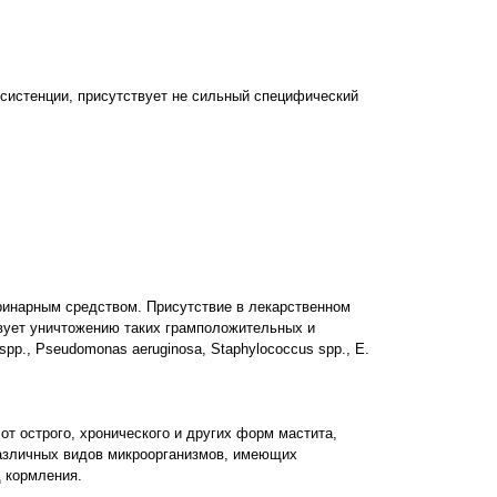
нсистенции, присутствует не сильный специфический
инарным средством. Присутствие в лекарственном
вует уничтожению таких грамположительных и
spp., Pseudomonas aeruginosa, Staphylococcus spp., E.
 от острого, хронического и других форм мастита,
азличных видов микроорганизмов, имеющих
д кормления.