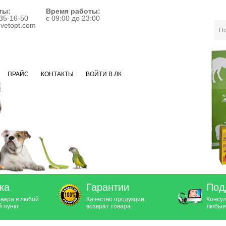
ты:
Время работы:
35-16-50
с 09:00 до 23:00
vetopt.com
ПРАЙС
КОНТАКТЫ
ВОЙТИ В ЛК
ка
Гарантии
Под
овара в любой
Качество продукции,
Консул
 пункт
возврат товара
любые