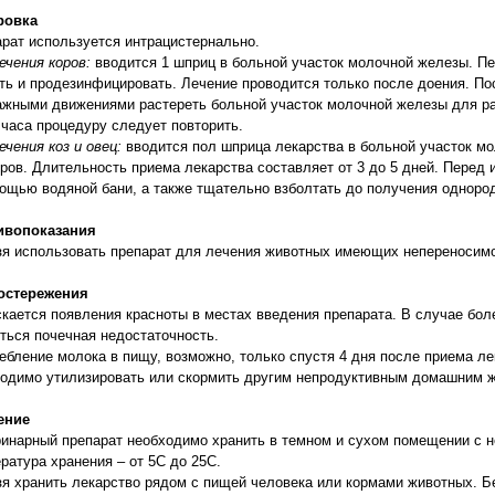
ровка
рат используется интрацистернально.
ечения коров:
вводится 1 шприц в больной участок молочной железы. П
ь и продезинфицировать. Лечение проводится только после доения. Пос
жными движениями растереть больной участок молочной железы для ра
 часа процедуру следует повторить.
ечения коз и овец:
вводится пол шприца лекарства в больной участок м
оров. Длительность приема лекарства составляет от 3 до 5 дней. Перед
ощью водяной бани, а также тщательно взболтать до получения одноро
ивопоказания
я использовать препарат для лечения животных имеющих непереносимо
остережения
кается появления красноты в местах введения препарата. В случае бол
ться почечная недостаточность.
ебление молока в пищу, возможно, только спустя 4 дня после приема ле
одимо утилизировать или скормить другим непродуктивным домашним 
ение
инарный препарат необходимо хранить в темном и сухом помещении с н
ратура хранения – от 5С до 25С.
я хранить лекарство рядом с пищей человека или кормами животных. Б