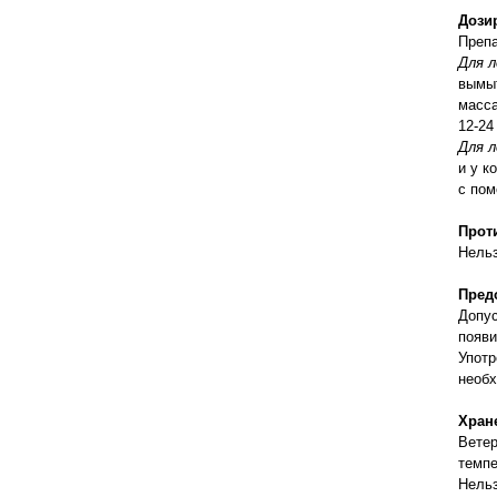
правильно ухаживать, кормить и
Дози
содержать своих животных, но и вовремя
Препа
распознать то или иное заболевание
Для л
вымыт
масса
12-24
Для л
и у к
с пом
Прот
Нельз
Пред
Допус
появи
Употр
необх
Хран
Ветер
темпе
Нельз