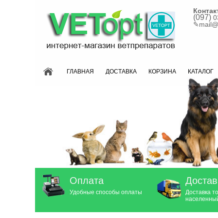
Контак
(097)
0
✎
mail@
ГЛАВНАЯ
ДОСТАВКА
КОРЗИНА
КАТАЛОГ
Оплата
Достав
Удобные способы оплаты
Доставка т
населенный