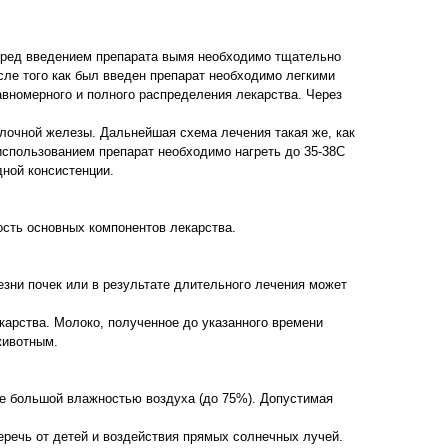
еред введением препарата вымя необходимо тщательно
ле того как был введен препарат необходимо легкими
вномерного и полного распределения лекарства. Через
олочной железы. Дальнейшая схема лечения такая же, как
 использованием препарат необходимо нагреть до 35-38С
дной консистенции.
сть основных компонентов лекарства.
езни почек или в результате длительного лечения может
карства. Молоко, полученное до указанного времени
животным.
е большой влажностью воздуха (до 75%). Допустимая
еречь от детей и воздействия прямых солнечных лучей.