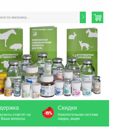
держка
Скидки
ьтанты ответят на
Накопительная система
 Ваши вопросы
скидок, акции