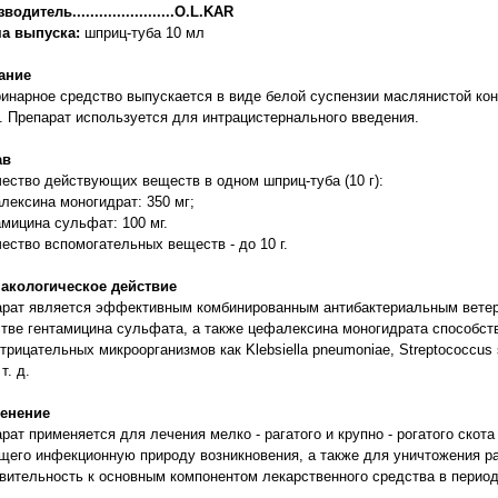
одитель.......................O.L.KAR
а выпуска:
шприц-туба 10 мл
ание
инарное средство выпускается в виде белой суспензии маслянистой ко
. Препарат используется для интрацистернального введения.
ав
ество действующих веществ в одном шприц-туба (10 г):
лексина моногидрат: 350 мг;
амицина сульфат: 100 мг.
ество вспомогательных веществ - до 10 г.
акологическое действие
рат является эффективным комбинированным антибактериальным ветер
тве гентамицина сульфата, а также цефалексина моногидрата способст
трицательных микроорганизмов как Klebsiella pneumoniae, Streptococcus 
 т. д.
енение
рат применяется для лечения мелко - рагатого и крупно - рогатого скота
его инфекционную природу возникновения, а также для уничтожения р
вительность к основным компонентом лекарственного средства в перио