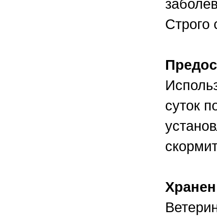
заболе
Строго 
Предос
Использ
суток п
установ
скорми
Хранен
Ветерин