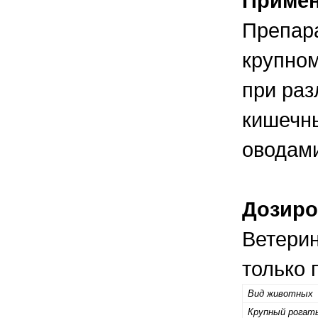
Приме
Препара
крупном
при раз
кишечн
оводами
Дозиро
Ветерин
только 
Вид животных
Крупный рогаты