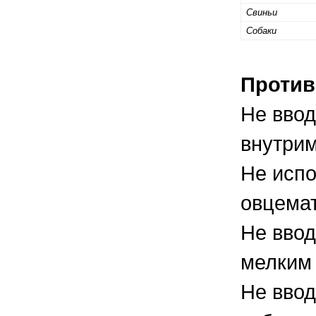
Свиньи
Собаки
Против
Не ввод
внутри
Не испо
овцемат
Не ввод
мелким 
Не вво