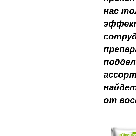
нас то
эффект
сотруд
препар
поддел
ассорт
найдет
от вос