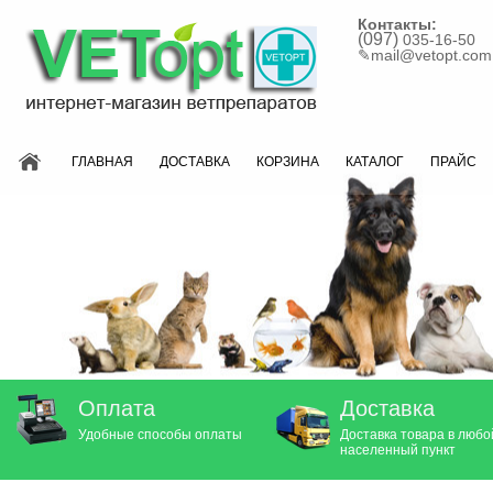
Контакты:
(097)
035-16-50
✎
mail@vetopt.com
ГЛАВНАЯ
ДОСТАВКА
КОРЗИНА
КАТАЛОГ
ПРАЙС
Оплата
Доставка
Удобные способы оплаты
Доставка товара в любо
населенный пункт