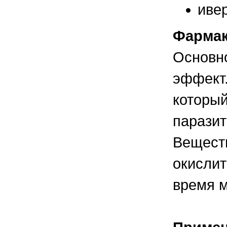
правильно ухаживать, кормить и
ивер
содержать своих животных, но и вовремя
распознать то или иное заболевание
Фармак
Основно
эффект
который
паразит
Веществ
окислит
время м