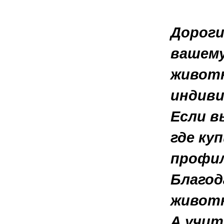
Дороги
вашему
животн
индиви
Если в
где ку
профил
Благод
животн
А учит