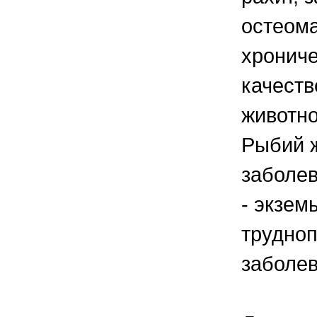
остеома
хрониче
качеств
животно
Рыбий 
заболев
- экзем
трудноп
заболев