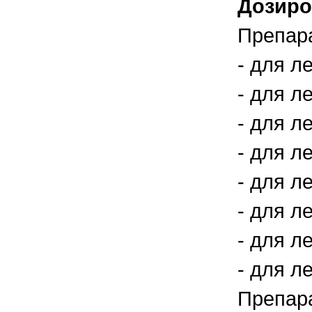
Дозиро
Препара
- для л
- для л
- для л
- для л
- для л
- для л
- для л
- для л
Препара