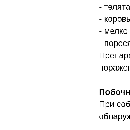
- телята
- коровы
- мелко 
- порося
Препара
поражен
Побочн
При соб
обнару