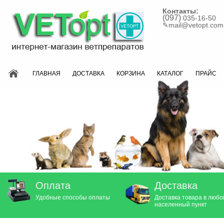
Контакты:
(097)
035-16-50
✎
mail@vetopt.com
ГЛАВНАЯ
ДОСТАВКА
КОРЗИНА
КАТАЛОГ
ПРАЙС
Оплата
Доставка
Удобные способы оплаты
Доставка товара в любо
населенный пункт