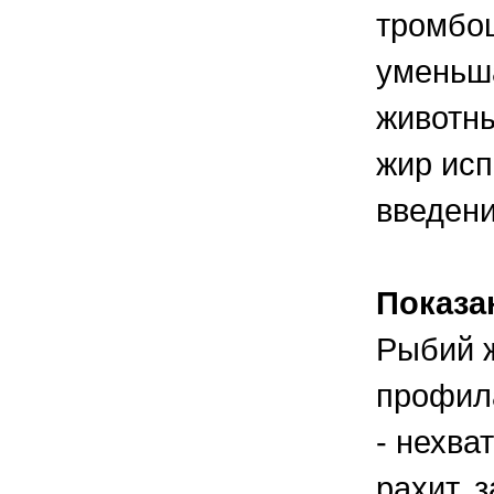
тромбоц
уменьша
животны
жир исп
введен
Показа
Рыбий ж
профил
- нехва
рахит, 