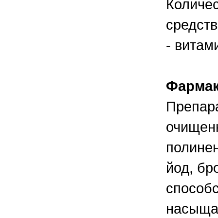
Количе
правильно ухаживать, кормить и
содержать своих животных, но и вовремя
распознать то или иное заболевание
средств
- витам
Фармак
Препара
очищенн
полинен
йод, бр
способс
насыщае