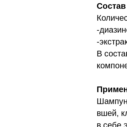
правильно ухаживать, кормить и
Состав
содержать своих животных, но и вовремя
распознать то или иное заболевание
Количес
-диазино
-экстрак
В соста
компоне
Приме
Шампунь
вшей, к
в себе 