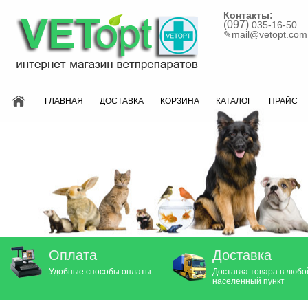
Контакты:
(097)
035-16-50
✎
mail@vetopt.com
ГЛАВНАЯ
ДОСТАВКА
КОРЗИНА
КАТАЛОГ
ПРАЙС
Оплата
Доставка
Удобные способы оплаты
Доставка товара в любо
населенный пункт