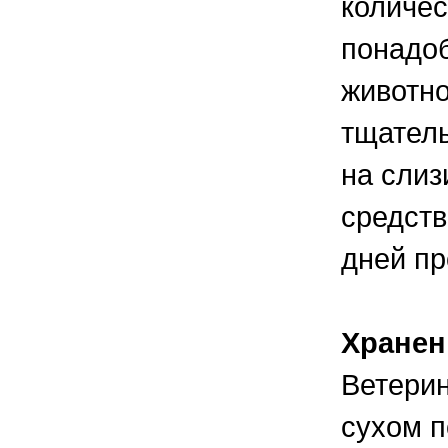
количес
понадоб
животно
тщатель
на слиз
средств
дней п
Хранен
Ветерин
сухом п