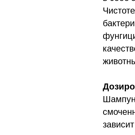
Чистот
бактери
фунгици
качеств
животн
Дозиро
Шампун
смоченн
зависит