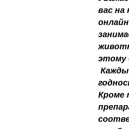
вас на
онлайн
занима
животн
этому 
Кажды
годнос
Кроме 
препар
соотве