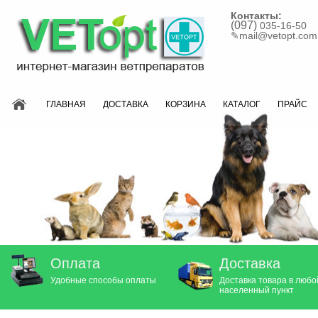
Контакты:
(097)
035-16-50
✎
mail@vetopt.com
ГЛАВНАЯ
ДОСТАВКА
КОРЗИНА
КАТАЛОГ
ПРАЙС
Оплата
Доставка
Удобные способы оплаты
Доставка товара в любо
населенный пункт