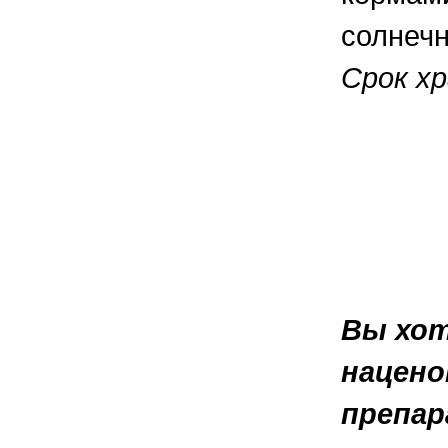
солнечн
Срок хр
Вы хот
нацено
препар