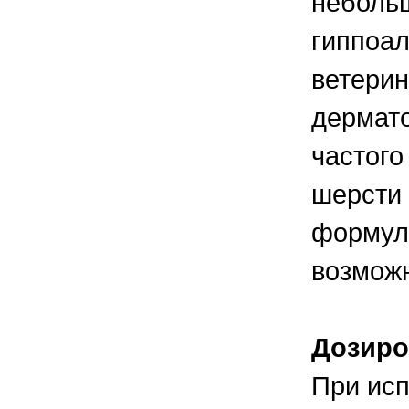
небольш
гиппоал
ветерин
дермато
частого
шерсти
формулу
возмож
Дозиро
При ис