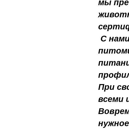
мы пре
животн
сертиф
С нами
питомц
питани
профил
При св
всеми 
Воврем
нужное