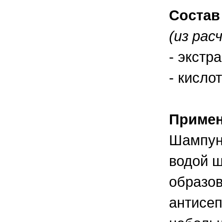
правильно ухаживать, кормить и
содержать своих животных, но и вовремя
Состав
распознать то или иное заболевание
(из рас
- экстр
- кислот
Приме
Шампун
водой 
образов
антисеп