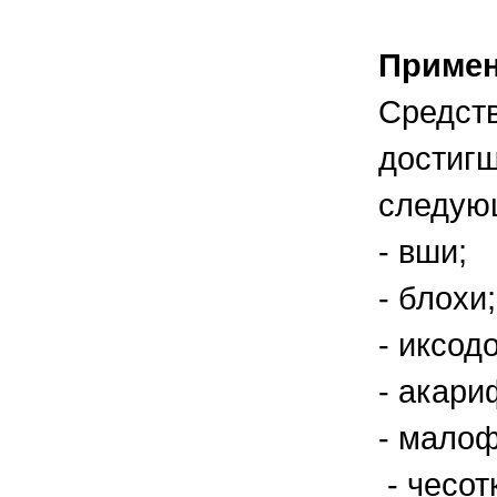
Приме
Средств
достигш
следующ
- вши;
- блохи;
- иксод
- акар
- малоф
- чесот