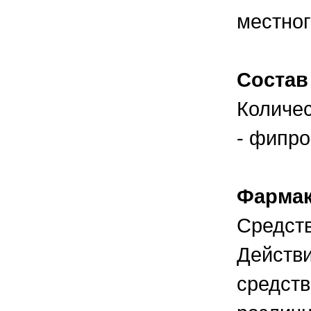
правильно ухаживать, кормить и
содержать своих животных, но и вовремя
местног
распознать то или иное заболевание
Состав
Количес
- фипро
Фармак
Средств
Действи
средств