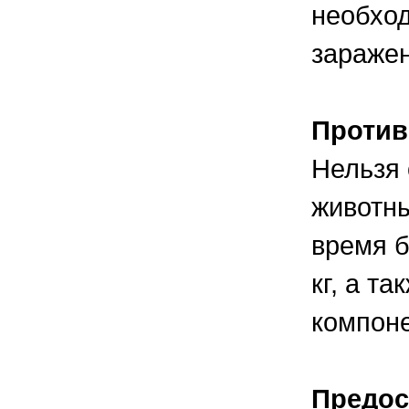
необход
зараже
Против
Нельзя
животны
время б
кг, а т
компоне
Предос