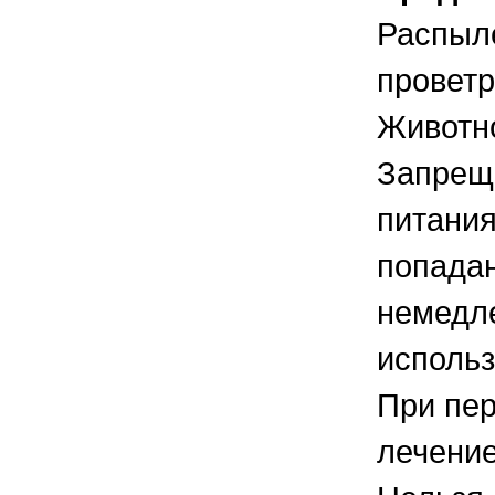
Распыл
проветр
Животн
Запреща
питания
попадан
немедле
использ
При пер
лечение