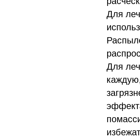
расчес
Для леч
использ
Распыле
распрос
Для леч
каждую,
загрязн
эффекта
помасси
избежат