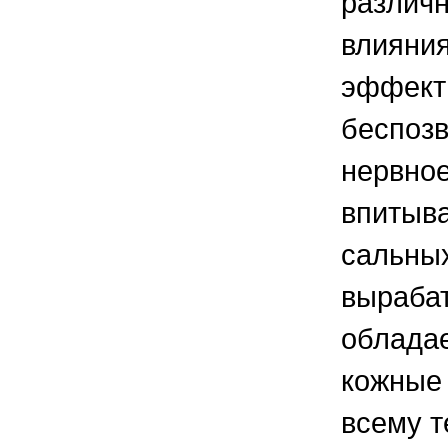
различн
влияния
эффекти
беспозв
нервное
впитыва
сальных
вырабат
обладае
кожные 
всему т