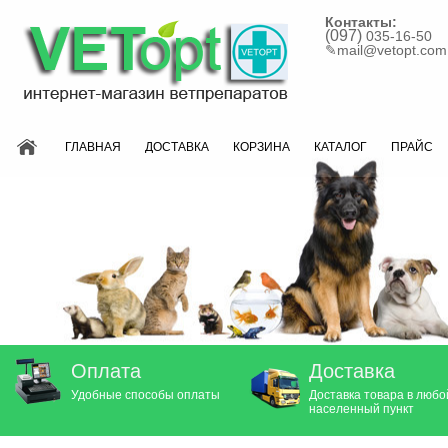
Контакты:
(097)
035-16-50
✎
mail@vetopt.com
ГЛАВНАЯ
ДОСТАВКА
КОРЗИНА
КАТАЛОГ
ПРАЙС
Оплата
Доставка
Удобные способы оплаты
Доставка товара в любо
населенный пункт