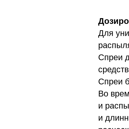
Дозиро
Для уни
распыля
Спреи д
средств
Спреи б
Во врем
и распы
и длинн