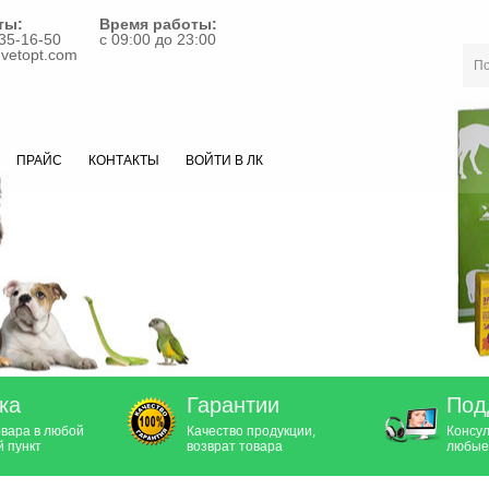
ты:
Время работы:
35-16-50
с 09:00 до 23:00
vetopt.com
ПРАЙС
КОНТАКТЫ
ВОЙТИ В ЛК
ка
Гарантии
Под
овара в любой
Качество продукции,
Консул
 пункт
возврат товара
любые