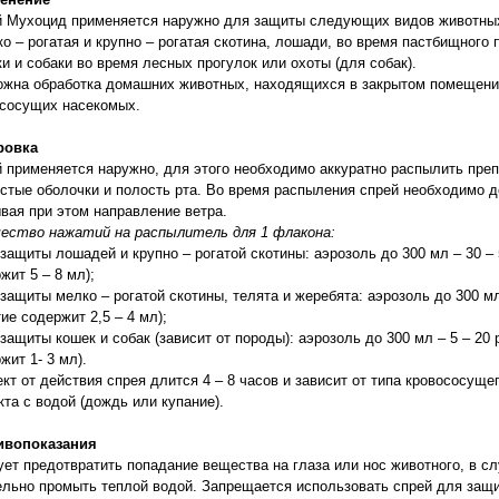
й Мухоцид применяется наружно для защиты следующих видов животны
ко – рогатая и крупно – рогатая скотина, лошади, во время пастбищного
ки и собаки во время лесных прогулок или охоты (для собак).
жна обработка домашних животных, находящихся в закрытом помещении
ососущих насекомых.
ровка
 применяется наружно, для этого необходимо аккуратно распылить препа
стые оболочки и полость рта. Во время распыления спрей необходимо д
вая при этом направление ветра.
ество нажатий на распылитель для 1 флакона:
 защиты лошадей и крупно – рогатой скотины: аэрозоль до 300 мл – 30 – 5
жит 5 – 8 мл);
 защиты мелко – рогатой скотины, телята и жеребята: аэрозоль до 300 мл 
ие содержит 2,5 – 4 мл);
 защиты кошек и собак (зависит от породы): аэрозоль до 300 мл – 5 – 20 
жит 1- 3 мл).
т от действия спрея длится 4 – 8 часов и зависит от типа кровососуще
кта с водой (дождь или купание).
ивопоказания
ет предотвратить попадание вещества на глаза или нос животного, в с
льно промыть теплой водой. Запрещается использовать спрей для защ