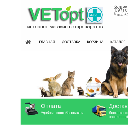
Контак
(097)
0
✎
mail@
ГЛАВНАЯ
ДОСТАВКА
КОРЗИНА
КАТАЛОГ
Оплата
Достав
Удобные способы оплаты
Доставка т
населенный