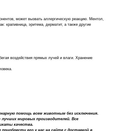
нентов, может вызвать аллергическую реакцию. Ментол,
к: крапивница, эритема, дерматит, а также другие
бегая воздействия прямых лучей и влаги. Хранение
ловека.
инарную помощь всем животным без исключения.
 лучших мировых производителей. Все
икаты качества.
приобрести его у нас на сайте с доставкой в