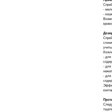
правильно ухаживать, кормить и
Спре
содержать своих животных, но и вовремя
- мел
распознать то или иное заболевание
- кош
Возмо
кров
Дози
Спрей
слизи
учиты
Колич
- для
содер
- для
нажат
- для
содер
Эффек
конта
Прот
Следу
тщате