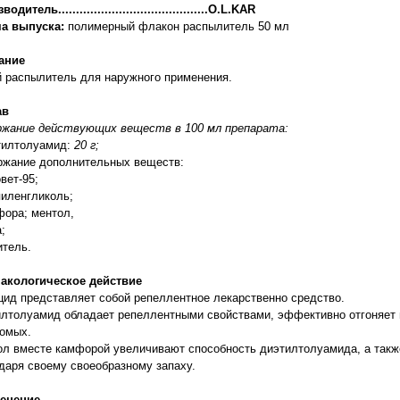
одитель..........................................O.L.KAR
а выпуска:
полимерный флакон распылитель 50 мл
ание
 распылитель для наружного применения.
ав
ржание действующих веществ в 100 мл препарата:
тилтолуамид:
20 г;
ржание дополнительных веществ:
овет-95;
пиленгликоль;
фора; ментол,
а;
итель.
акологическое действие
ид представляет собой репеллентное лекарственно средство.
лтолуамид обладает репеллентными свойствами, эффективно отгоняет м
омых.
л вместе камфорой увеличивают способность диэтилтолуамида, а такж
даря своему своеобразному запаху.
енение