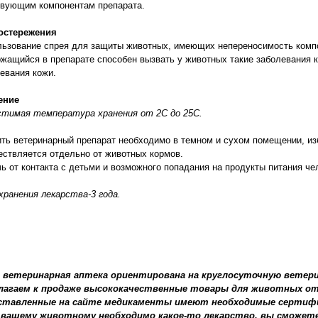
твующим компонентам препарата.
остережения
ьзование спрея для защиты животных, имеющих непереносимость компо
жащийся в препарате способен вызвать у животных такие заболевания ка
евания кожи.
ение
стимая температура хранения от 2С до 25С.
ть ветеринарный препарат необходимо в темном и сухом помещении, из
ствляется отдельно от животных кормов.
ь от контакта с детьми и возможного попадания на продукты питания че
хранения лекарства-3 года.
 ветеринарная аптека ориентирована на круглосуточную ветер
лагаем к продаже высококачественные товары для животных от
ставленные на сайте медикаменты имеют необходимые сертиф
 вашему животному необходимо какое-то лекарство, вы сможете 