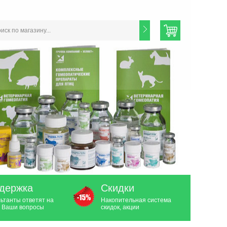
держка
Скидки
ьтанты ответят на
Накопительная система
 Ваши вопросы
скидок, акции