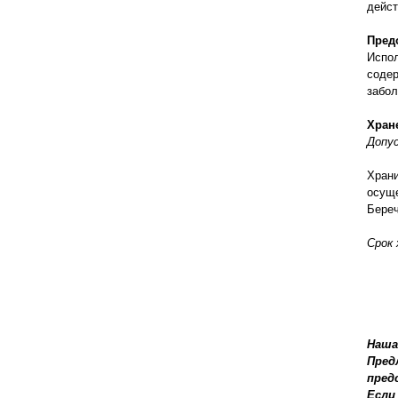
дейс
Пред
Испол
содер
забол
Хран
Допу
Храни
осуще
Береч
Срок 
Наша
Пред
пред
Если