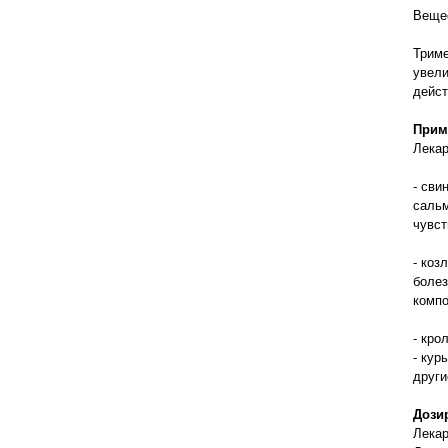
правильно ухаживать, кормить и
Вещес
содержать своих животных, но и вовремя
распознать то или иное заболевание
Триме
увели
дейст
Прим
Лекар
- сви
сальм
чувст
- коз
болез
компо
- кро
- кур
други
Дози
Лекар