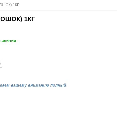
ОШОК) 1КГ
ОШОК) 1КГ
 наличии
агаем вашему вниманию полный