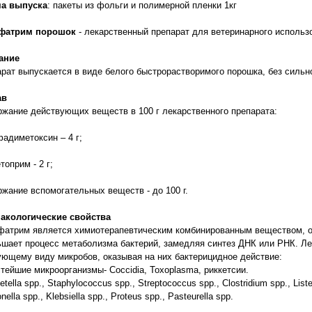
а выпуска
: пакеты из фольги и полимерной пленки 1кг
фатрим
порошок
- лекарственный препарат для ветеринарного использ
ание
рат выпускается в виде белого быстрорастворимого порошка, без сильн
ав
жание действующих веществ в 100 г лекарственного препарата:
адиметоксин – 4 г;
топрим - 2 г;
жание вспомогательных веществ - до 100 г.
акологические свойства
фатрим является химиотерапевтическим комбинированным веществом, 
шает процесс метаболизма бактерий, замедляя синтез ДНК или РНК. Ле
ющему виду микробов, оказывая на них бактерицидное действие:
стейшие микроорганизмы- Coccidia, Toxoplasma, риккетсии.
detella spp., Staphylococcus spp., Streptococcus spp., Clostridium spp., Lis
ella spp., Klebsiella spp., Proteus spp., Pasteurella spp.