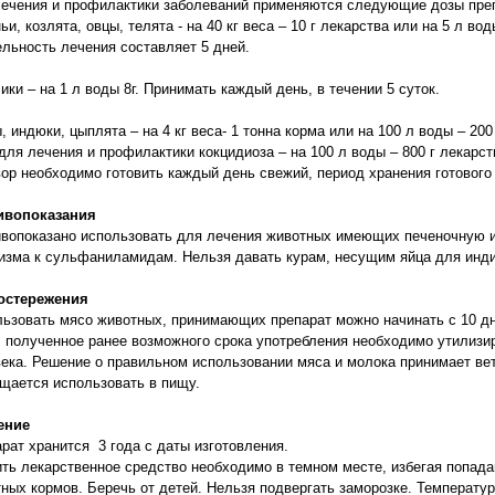
ечения и профилактики заболеваний применяются следующие дозы пре
ньи, козлята, овцы, телята - на 40 кг веса – 10 г лекарства или на 5 л воды 
льность лечения составляет 5 дней.
лики – на 1 л воды 8г. Принимать каждый день, в течении 5 суток.
ы, индюки, цыплята – на 4 кг веса- 1 тонна корма или на 100 л воды – 200
для лечения и профилактики кокцидиоза – на 100 л воды – 800 г лекарс
ор необходимо готовить каждый день свежий, период хранения готового 
ивопоказания
вопоказано использовать для лечения животных имеющих печеночную и
изма к сульфаниламидам. Нельзя давать курам, несущим яйца для инди
остережения
ьзовать мясо животных, принимающих препарат можно начинать с 10 дн
 полученное ранее возможного срока употребления необходимо утилизи
ека. Решение о правильном использовании мяса и молока принимает ве
щается использовать в пищу.
ение
рат хранится 3 года с даты изготовления.
ть лекарственное средство необходимо в темном месте, избегая попада
ных кормов. Беречь от детей. Нельзя подвергать заморозке. Температур