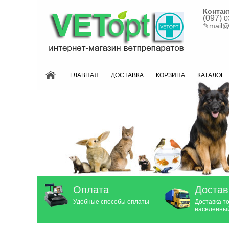
Контак
(097)
0
✎
mail@
ГЛАВНАЯ
ДОСТАВКА
КОРЗИНА
КАТАЛОГ
Оплата
Достав
Удобные способы оплаты
Доставка т
населенный