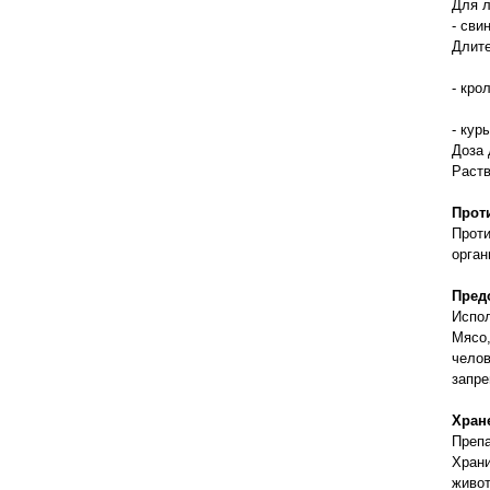
Для л
- сви
Длите
- кро
- кур
Доза 
Раств
Прот
Проти
орган
Пред
Испол
Мясо,
челов
запре
Хран
Препа
Храни
живот