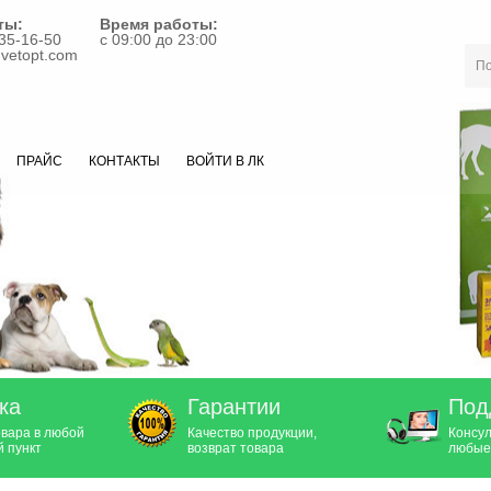
ты:
Время работы:
35-16-50
с 09:00 до 23:00
vetopt.com
ПРАЙС
КОНТАКТЫ
ВОЙТИ В ЛК
ка
Гарантии
Под
овара в любой
Качество продукции,
Консул
 пункт
возврат товара
любые