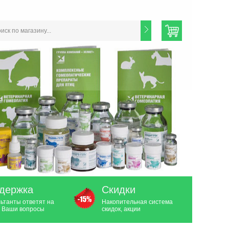
держка
Скидки
ьтанты ответят на
Накопительная система
 Ваши вопросы
скидок, акции