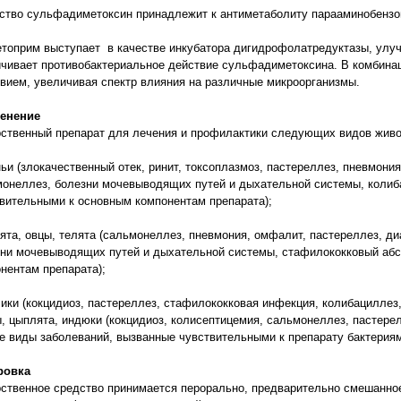
тво сульфадиметоксин принадлежит к антиметаболиту парааминобензой
топрим выступает в качестве инкубатора дигидрофолатредуктазы, ул
чивает противобактериальное действие сульфадиметоксина. В комбина
вием, увеличивая спектр влияния на различные микроорганизмы.
енение
ственный препарат для лечения и профилактики следующих видов живо
ньи (злокачественный отек, ринит, токсоплазмоз, пастереллез, пневмония
онеллез, болезни мочевыводящих путей и дыхательной системы, колиба
вительными к основным компонентам препарата);
лята, овцы, телята (сальмонеллез, пневмония, омфалит, пастереллез, ди
ни мочевыводящих путей и дыхательной системы, стафилококковый абсц
нентам препарата);
лики (кокцидиоз, пастереллез, стафилококковая инфекция, колибациллез,
ы, цыплята, индюки (кокцидиоз, колисептицемия, сальмонеллез, пастер
е виды заболеваний, вызванные чувствительными к препарату бактериям
ровка
ственное средство принимается перорально, предварительно смешанное