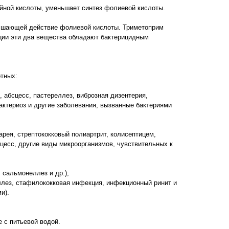
ной кислоты, уменьшает синтез фолиевой кислоты.
учшающей действие фолиевой кислоты. Триметоприм
ции эти два вещества обладают бактерицидным
тных:
, абсцесс, пастереллез, виброзная дизентерия,
ктериоз и другие заболевания, вызванные бактериями
арея, стрептококковый полиартрит, колисептицем,
есс, другие виды микроорганизмов, чувствительных к
 сальмонеллез и др.);
еллез, стафилококковая инфекция, инфекционный ринит и
и).
 с питьевой водой.