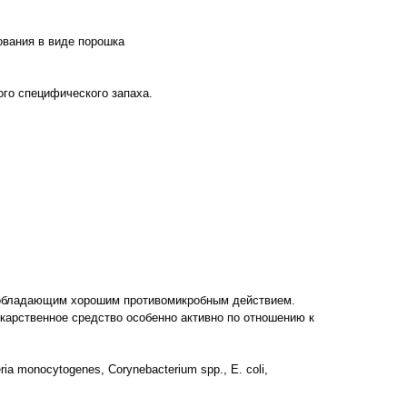
ования в виде порошка
ого специфического запаха.
обладающим хорошим противомикробным действием.
карственное средство особенно активно по отношению к
teria monocytogenes, Corynebacterium spp., E. coli,