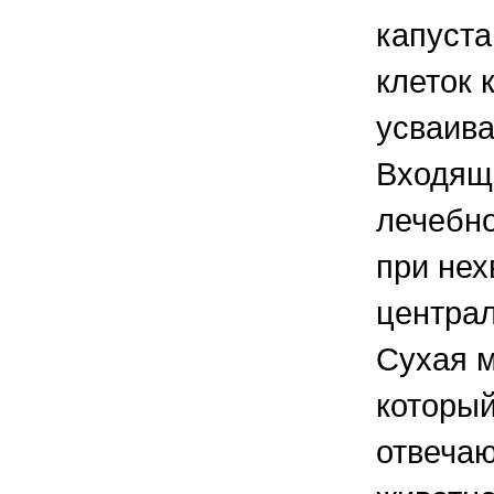
капуста
клеток 
усваива
Входящ
лечебно
при нех
централ
Сухая м
который
отвечаю