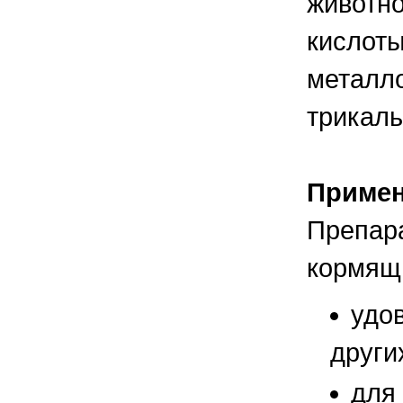
животно
кислоты
металло
трикаль
Приме
Препара
кормящ
удов
други
для