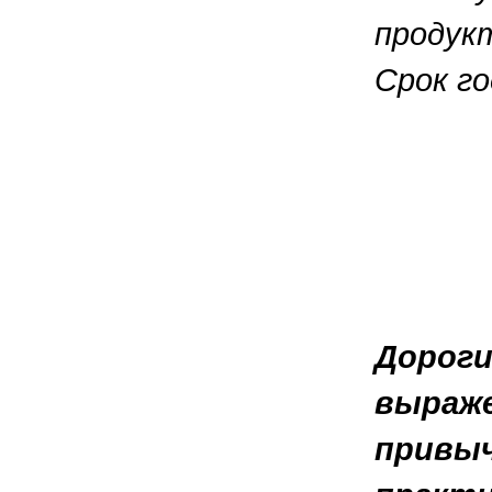
продук
Срок го
Дороги
выраже
привыч