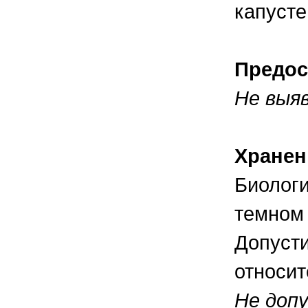
капусте
Предос
Не выя
Хранен
Биологи
темном 
Допусти
относит
Не доп