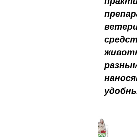
практи
препар
ветери
средс
животн
разным
нанося
удобны