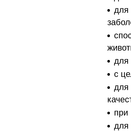
для
забол
спо
живот
для
с ц
для
качес
при
для 