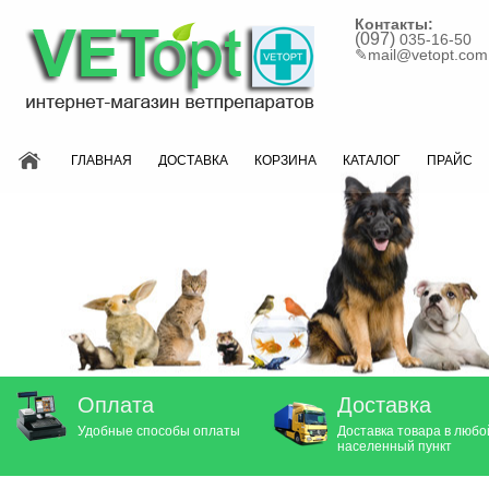
Контакты:
(097)
035-16-50
✎
mail@vetopt.com
ГЛАВНАЯ
ДОСТАВКА
КОРЗИНА
КАТАЛОГ
ПРАЙС
Оплата
Доставка
Удобные способы оплаты
Доставка товара в любо
населенный пункт