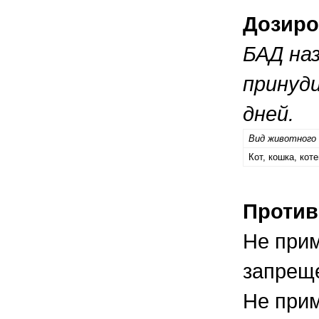
Дозиро
БАД наз
принуд
дней.
Вид животного
Кот, кошка, кот
Против
Не прим
запреще
Не прим