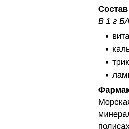
правильно ухаживать, кормить и
содержать своих животных, но и вовремя
Состав
распознать то или иное заболевание
В 1 г 
вит
каль
три
лами
Фармак
Морская
минерал
полисах