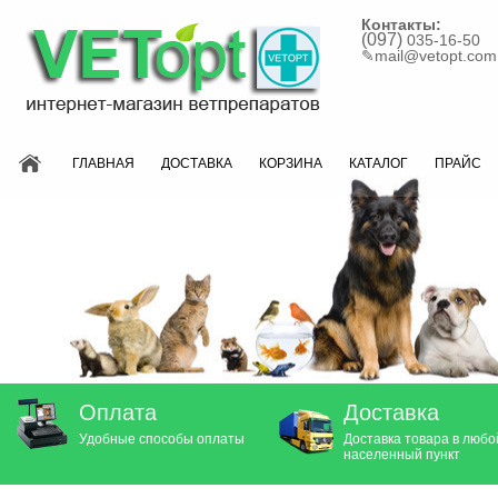
Контакты:
(097)
035-16-50
✎
mail@vetopt.com
ГЛАВНАЯ
ДОСТАВКА
КОРЗИНА
КАТАЛОГ
ПРАЙС
Оплата
Доставка
Удобные способы оплаты
Доставка товара в любо
населенный пункт