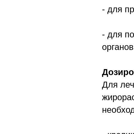
- для п
- для п
органов
Дозиро
Для леч
жирора
необход