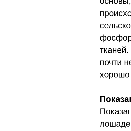
основы,
происхо
сельско
фосфор
тканей.
почти н
хорошо 
Показа
Показан
лошадей