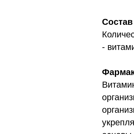
правильно ухаживать, кормить и
содержать своих животных, но и вовремя
распознать то или иное заболевание
Состав
Количес
- витам
Фармак
Витамин
органи
органи
укрепля