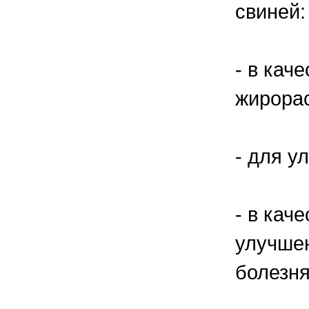
свиней:
- в кач
жирорас
- для у
- в кач
улучшен
болезн