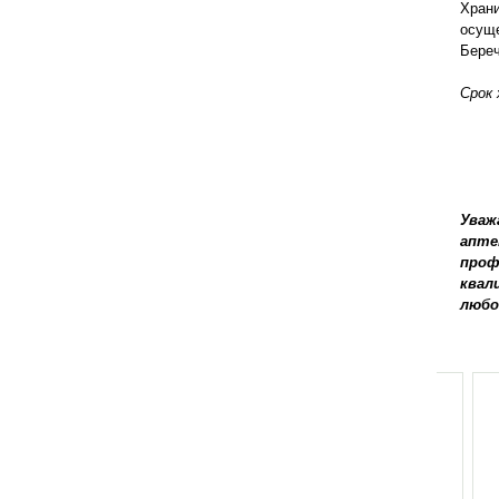
Храни
осуще
Береч
Срок 
Уваж
апте
проф
квал
любо