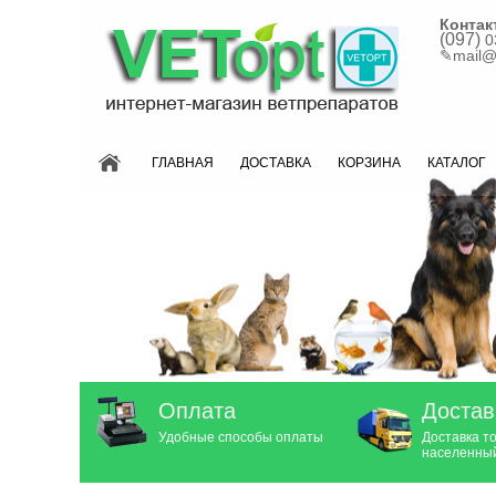
Контак
(097)
0
✎
mail@
ГЛАВНАЯ
ДОСТАВКА
КОРЗИНА
КАТАЛОГ
Оплата
Достав
Удобные способы оплаты
Доставка т
населенный