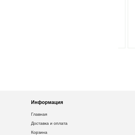
ГАНАМИНОВИТ 100Г
ГАНАМИНОВИТ 500Г
ВИТ
ВОД
99,90
грн
456,50
грн
Добавить в избранное
Добавить в избранное
Информация
Главная
Доставка и оплата
Корзина