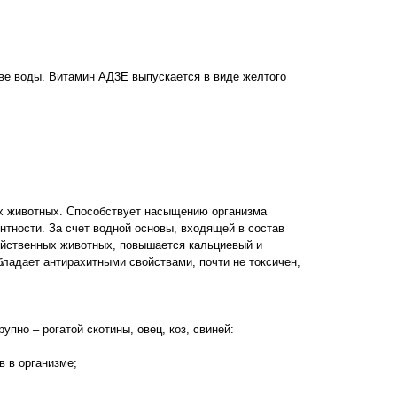
ве воды. Витамин АД3Е выпускается в виде желтого
х животных. Способствует насыщению организма
тности. За счет водной основы, входящей в состав
яйственных животных, повышается кальциевый и
ладает антирахитными свойствами, почти не токсичен,
пно – рогатой скотины, овец, коз, свиней:
 в организме;