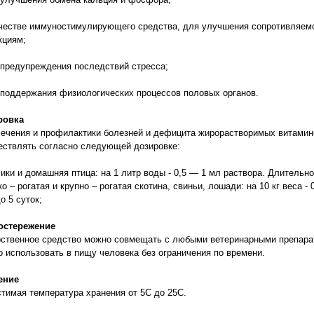
ачестве иммуностимулирующего средства, для улучшения сопротивляем
кциям;
 предупреждения последствий стресса;
 поддержания физиологических процессов половых органов.
ровка
ечения и профилактики болезней и дефицита жирорастворимых витамин
ствлять согласно следующей дозировке:
лики и домашняя птица: на 1 литр воды - 0,5 — 1 мл раствора. Длительно
ко – рогатая и крупно – рогатая скотина, свиньи, лошади: на 10 кг веса 
до 5 суток;
остережение
ственное средство можно совмещать с любыми ветеринарными препарат
 использовать в пищу человека без ограничения по времени.
ение
тимая температура хранения от 5С до 25С.