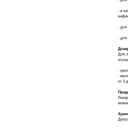
правильно ухаживать, кормить и
содержать своих животных, но и вовремя
- в к
распознать то или иное заболевание
инфе
- для
- для
Дози
Для л
осуще
- кро
- мел
от 3 
Пред
Лекар
можно
Хран
Допус