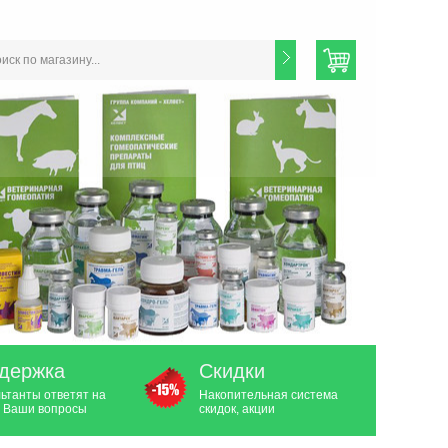
держка
Скидки
ьтанты ответят на
Накопительная система
 Ваши вопросы
скидок, акции