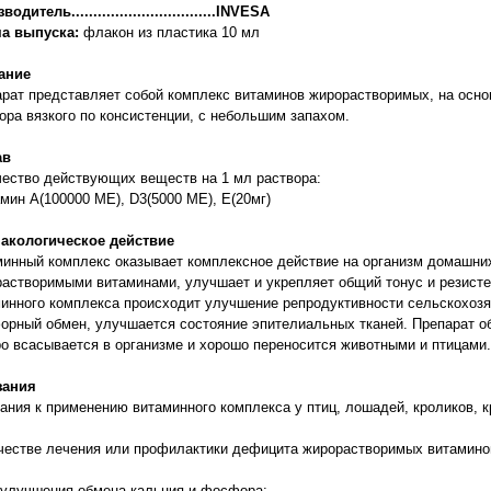
одитель.................................INVESA
а выпуска:
флакон из пластика 10 мл
ание
рат представляет собой комплекс витаминов жирорастворимых, на осно
ора вязкого по консистенции, с небольшим запахом.
ав
ество действующих веществ на 1 мл раствора:
амин A(100000 МЕ), D3(5000 МЕ), E(20мг)
акологическое действие
инный комплекс оказывает комплексное действие на организм домашни
астворимыми витаминами, улучшает и укрепляет общий тонус и резистен
инного комплекса происходит улучшение репродуктивности сельскохоз
рный обмен, улучшается состояние эпителиальных тканей. Препарат об
о всасывается в организме и хорошо переносится животными и птицами.
зания
ания к применению витаминного комплекса у птиц, лошадей, кроликов, кру
ачестве лечения или профилактики дефицита жирорастворимых витаминов
 улучшения обмена кальция и фосфора;