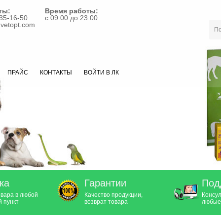
ты:
Время работы:
35-16-50
с 09:00 до 23:00
vetopt.com
ПРАЙС
КОНТАКТЫ
ВОЙТИ В ЛК
ка
Гарантии
Под
овара в любой
Качество продукции,
Консул
 пункт
возврат товара
любые