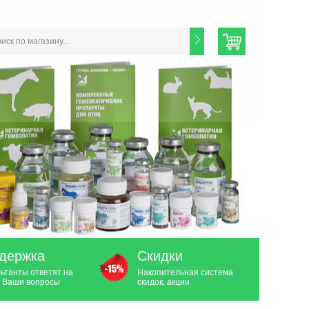
держка
Скидки
ьтанты ответят на
Накопительная система
 Ваши вопросы
скидок, акции