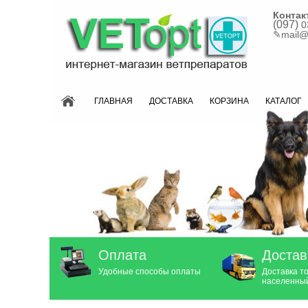
Контак
(097)
0
✎
mail@
ГЛАВНАЯ
ДОСТАВКА
КОРЗИНА
КАТАЛОГ
Оплата
Достав
Удобные способы оплаты
Доставка т
населенный