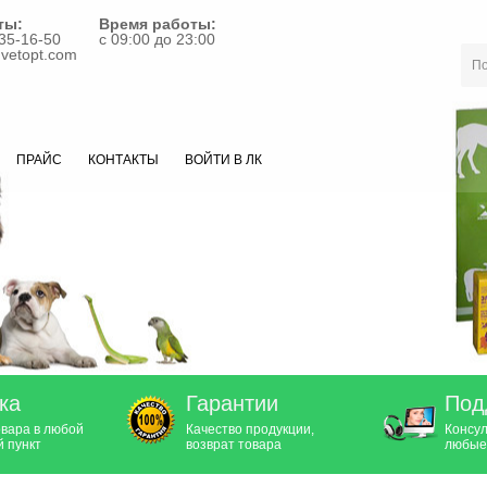
ты:
Время работы:
35-16-50
с 09:00 до 23:00
vetopt.com
ПРАЙС
КОНТАКТЫ
ВОЙТИ В ЛК
ка
Гарантии
Под
овара в любой
Качество продукции,
Консул
 пункт
возврат товара
любые