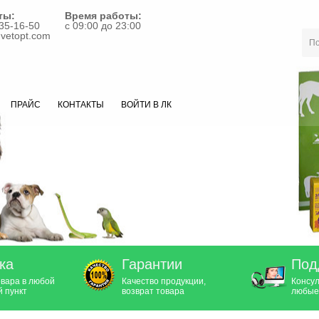
ты:
Время работы:
35-16-50
с 09:00 до 23:00
vetopt.com
ПРАЙС
КОНТАКТЫ
ВОЙТИ В ЛК
ка
Гарантии
Под
овара в любой
Качество продукции,
Консул
 пункт
возврат товара
любые