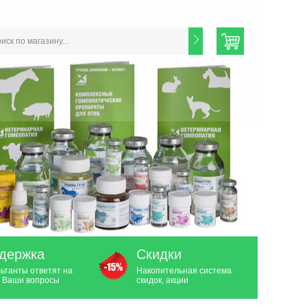
держка
Скидки
ьтанты ответят на
Накопительная система
 Ваши вопросы
скидок, акции