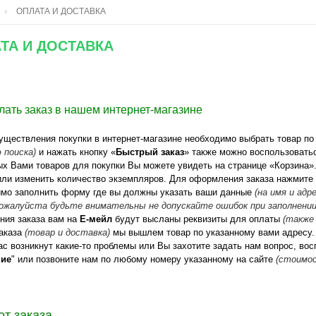
ОПЛАТА И ДОСТАВКА
ТА И ДОСТАВКА
лать заказ в нашем интернет-магазине
ествления покупки в интернет-магазине необходимо выбрать товар по
 поиска)
и нажать кнопку «
Быстрый заказ
» также можно воспользоватьс
х Вами товаров для покупки Вы можете увидеть на странице «Корзина»
или изменить количество экземпляров. Для оформления заказа нажмите
мо заполнить форму где вы должны указать ваши данные
(на имя и ад
пожалуйста будьте внимательны не допускайте ошибок при заполнени
ния заказа вам на
Е-мейл
будут высланы реквизиты для оплаты
(также
аказа
(товар и доставка)
мы вышлем товар по указанному вами адресу.
ас возникнут какие-то проблемы или Вы захотите задать нам вопрос, вос
ие
" или позвоните нам по любому номеру указанному на сайте
(стоимос
от заказа