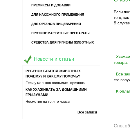
ПРЕМИКСЫ И ДОБАВКИ
Если пос
ДЛЯ НАКОЖНОГО ПРИМЕНЕНИЯ
того, ка
В случае
ДЛЯ ОРГАНОВ ПИЩЕВАРЕНИЯ
ПРОТИВОМАСТИТНЫЕ ПРЕПАРАТЫ
13 ВОПРОСОВ О ДОМАШНИХ
ПИТОМЦАХ
СРЕДСТВА ДЛЯ ГИГИЕНЫ ЖИВОТНЫХ
Хотите завести кошечку или собаку? А
может быть вы уже являетесь владельцем
РЕБЕНОК БОИТСЯ ЖИВОТНЫХ.
Уважаем
игривого и царапучего котенка или
ПОЧЕМУ? И КАК ЕМУ ПОМОЧЬ?
Новости и статьи
забавного щенка-хулигана? Давайте
товара.
Если у малыша появились признаки
узнаем ответы на часто задаваемые
боязни животных необходимо помочь ему
КАК УХАЖИВАТЬ ЗА ДОМАШНИМИ
вопросы о содержании, кормлении и уходе
Все зак
справиться со своими эмоциями
ГРЫЗУНАМИ
за домашними любимцами.
его полу
Несмотря на то, что крысы
неприхотливые животные и им не важны
БОЛЕЗНИ ДЫХАТЕЛЬНОЙ СИСТЕМЫ У
К оплат
условия содержания, тем не менее
КОШЕК
определенных правил ухода за ними
Болезнь дыхательной системы у
стоит придерживаться
животных может приводить к остановке
РАСПРОСТРАНЕННЫЕ ЗАБОЛЕВАНИЯ У
дыхания питомца, поэтому важно знать
Все записи
КОРОВ
симптомы и способы лечения
Для любого фермера важно здоровье его
поголовья. Он должен не только
Способ