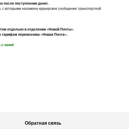
о после поступления денег.
ы, с которыми налажено курьерское сообщение транспортной
нтом отдельно в отделении
«
Новой Почты
».
по тарифам перевозчика
«
Новая Почта
»
.
 с нами!
Обратная связь