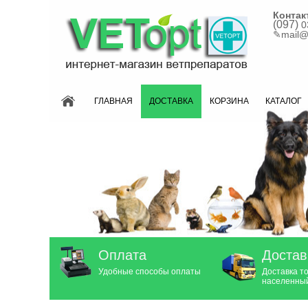
Контак
(097)
0
✎
mail@
ГЛАВНАЯ
ДОСТАВКА
КОРЗИНА
КАТАЛОГ
Оплата
Достав
Удобные способы оплаты
Доставка т
населенный