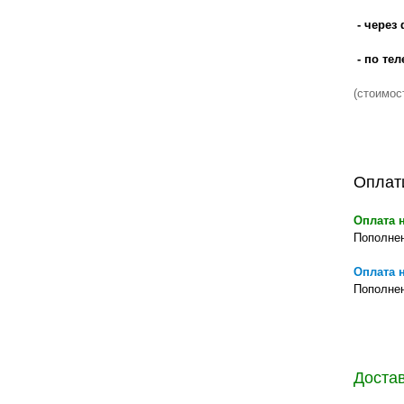
правильно ухаживать, кормить и
содержать своих животных, но и вовремя
- через
распознать то или иное заболевание
- по тел
(стоимос
Оплат
Оплата 
Пополнен
Оплата 
Пополнен
Достав