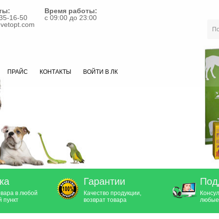
ты:
Время работы:
35-16-50
с 09:00 до 23:00
vetopt.com
ПРАЙС
КОНТАКТЫ
ВОЙТИ В ЛК
ка
Гарантии
Под
овара в любой
Качество продукции,
Консул
 пункт
возврат товара
любые