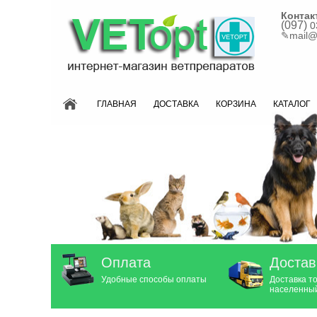
Контак
(097)
0
✎
mail@
ГЛАВНАЯ
ДОСТАВКА
КОРЗИНА
КАТАЛОГ
Оплата
Достав
Удобные способы оплаты
Доставка т
населенный