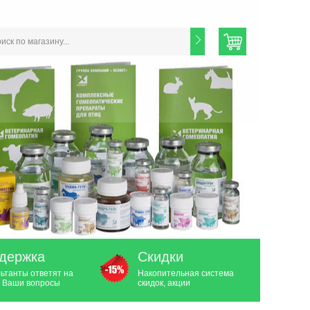
держка
Скидки
ьтанты ответят на
Накопительная система
 Ваши вопросы
скидок, акции