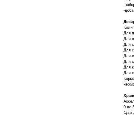
правильно ухаживать, кормить и
-побо
содержать своих животных, но и вовремя
-доба
распознать то или иное заболевание
Дози
Колич
Для п
Для о
Для с
Для с
Для с
Для с
Для к
Для х
Кормо
необх
Хран
Аксел
0 до 
Срок 