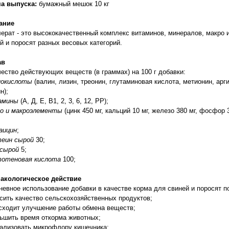
а выпуска:
бумажный мешок 10 кг
ание
ерат - это высококачественный комплекс витаминов, минералов, макро
й и поросят разных весовых категорий.
ав
ество действующих веществ (в граммах) на 100 г добавки:
нокислоты
(валин, лизин, треонин, глутаминовая кислота, метионин, арг
н);
амины
(А, Д, Е, В1, 2, 3, 6, 12, РР);
о и макроэлементы
(цинк 450 мг, кальций 10 мг, железо 380 мг, фосфор 3 
аицин
;
еин сырой
30;
сырой
5;
отеновая кислота
100;
акологическое действие
евное использование добавки в качестве корма для свиней и поросят 
сить качество сельскохозяйственных продуктов;
сходит улучшение работы обмена веществ;
ьшить время откорма животных;
ализовать микрофлору кишечника;