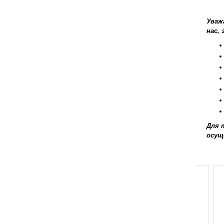
Уваж
нас, 
Для 
осущ