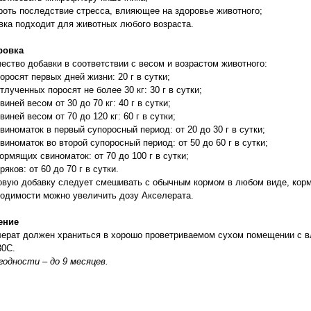
роть последствие стресса, влияющее на здоровье животного;
вка подходит для животных любого возраста.
ровка
ество добавки в соответствии с весом и возрастом животного:
оросят первых дней жизни: 20 г в сутки;
тлученных поросят не более 30 кг: 30 г в сутки;
виней весом от 30 до 70 кг: 40 г в сутки;
виней весом от 70 до 120 кг: 60 г в сутки;
виноматок в первый супоросный период: от 20 до 30 г в сутки;
виноматок во второй супоросный период: от 50 до 60 г в сутки;
ормящих свиноматок: от 70 до 100 г в сутки;
ряков: от 60 до 70 г в сутки.
вую добавку следует смешивать с обычным кормом в любом виде, корм
одимости можно увеличить дозу Акселерата.
ение
ерат должен храниться в хорошо проветриваемом сухом помещении с в
30С.
годности – до 9 месяцев.