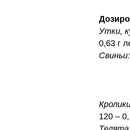
Дозиро
Утки, к
0,63 г 
Свиньи:
От 11
От 31
От 61
Кролики
120 – 0,
Телята