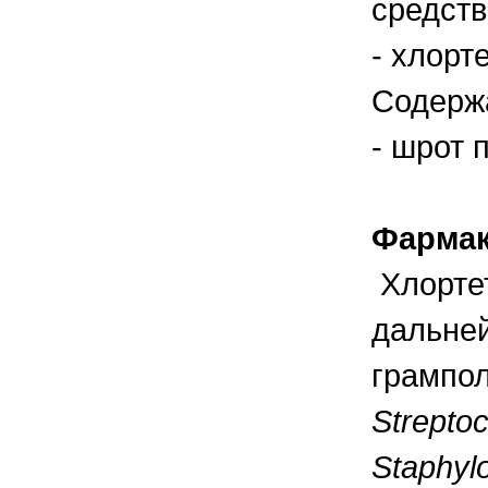
средств
правильно ухаживать, кормить и
содержать своих животных, но и вовремя
распознать то или иное заболевание
- хлорт
Содерж
- шрот 
Фармак
Хлорте
дальней
грампол
Streptoc
Staphylo