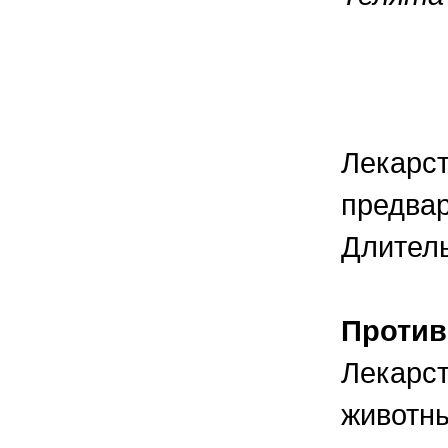
От 11
От 31
От 61
Лекарст
предвар
Длитель
Против
Лекарст
животны