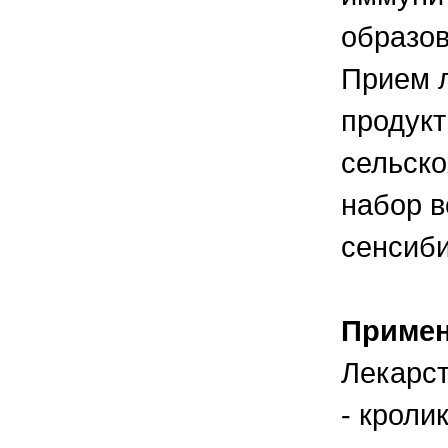
образов
Прием л
продукт
сельско
набор в
сенсиб
Приме
Лекарст
- кроли