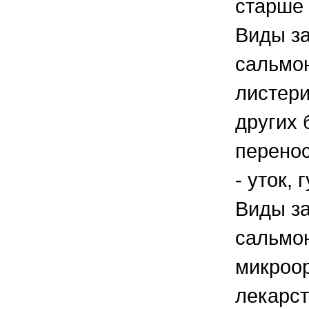
старше 
Виды за
сальмон
листери
других 
перено
- уток, 
Виды за
сальмон
микроо
лекарс