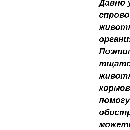
Давно 
спрово
животн
органи
Поэтом
тщател
животн
кормов
помогу
обостр
можете