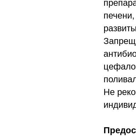
препара
печени,
развит
Запреща
антибио
цефалос
полива
Не реко
индивид
Предос