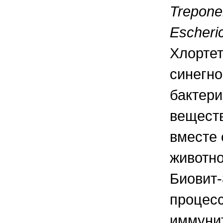
Trepone
Escheric
Хлортет
синегно
бактери
веществ
вместе 
животно
Биовит-
процесс
иммунит