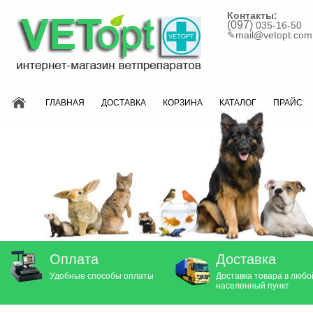
Контакты:
(097)
035-16-50
✎
mail@vetopt.com
ГЛАВНАЯ
ДОСТАВКА
КОРЗИНА
КАТАЛОГ
ПРАЙС
Оплата
Доставка
Удобные способы оплаты
Доставка товара в любо
населенный пункт