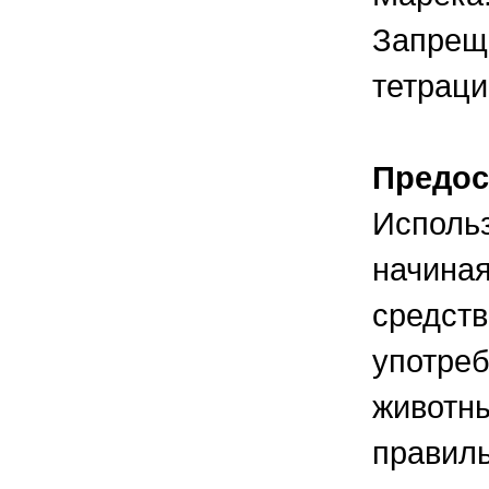
Запреща
тетрац
Предос
Исполь
начиная
средств
употреб
животны
правиль