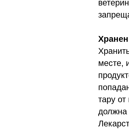
ветерин
запреща
Хранен
Хранить
месте, 
продукт
попадан
тару от
должна 
Лекарст