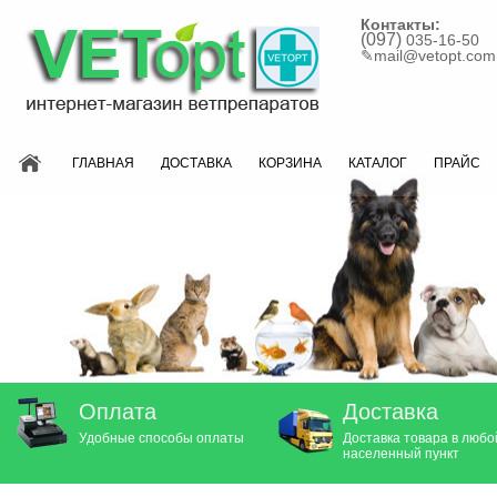
Контакты:
(097)
035-16-50
✎
mail@vetopt.com
ГЛАВНАЯ
ДОСТАВКА
КОРЗИНА
КАТАЛОГ
ПРАЙС
Оплата
Доставка
Удобные способы оплаты
Доставка товара в любо
населенный пункт