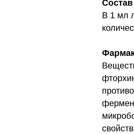
Состав
правильно ухаживать, кормить и
содержать своих животных, но и вовремя
распознать то или иное заболевание
В 1 мл 
количес
Фармак
Веществ
фторхи
против
фермент
микроб
свойств