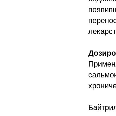
появивш
перенос
лекарст
Дозиро
Примен
сальмон
хронич
Байтрил