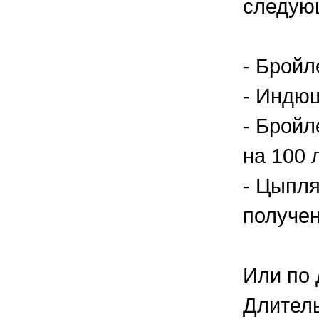
следую
- Бройл
- Индюш
- Бройл
на 100 
- Цыпля
получен
Или по 
Длитель