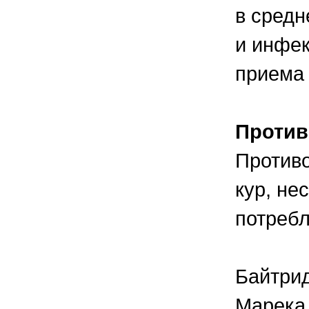
в средн
и инфек
приема 
Против
Противо
кур, не
потребл
Байтрид
Марека