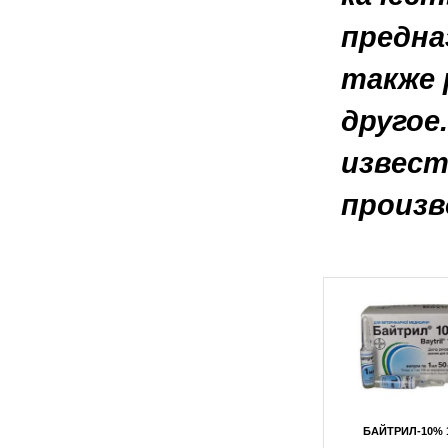
предна
также 
другое
извест
произв
00 ЕД
БАЙТРИЛ-10% (ФЛАКОН) 10МЛ
БАЙТРИЛ-10% 
 УП)