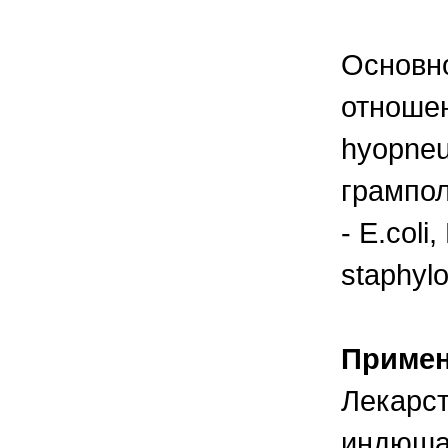
Основно
отношен
hyopneu
грампо
- Е.coli
staphyl
Приме
Лекарст
индюшат