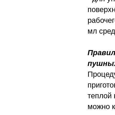
поверхн
рабочег
мл сред
Правил
пушны
Процеду
пригото
теплой 
можно к