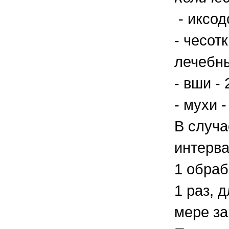
- иксод
- чесот
лечебны
- вши -
- мухи 
В случа
интерва
1 обраб
1 раз, 
мере за