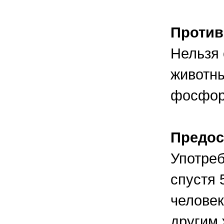
Против
Нельзя
животны
фосфор
Предос
Употреб
спустя 
человек
другим 