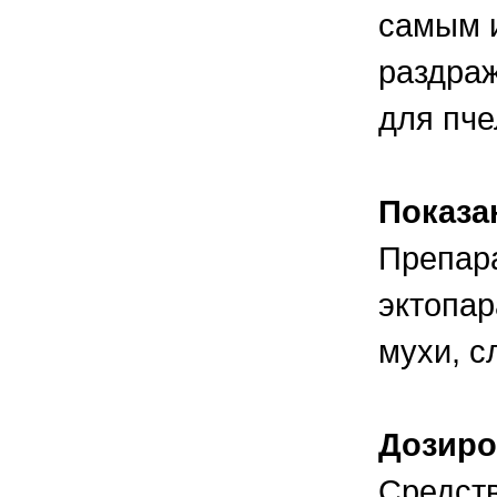
самым и
раздраж
для пче
Показ
Препара
эктопар
мухи, с
Дозиро
Средст