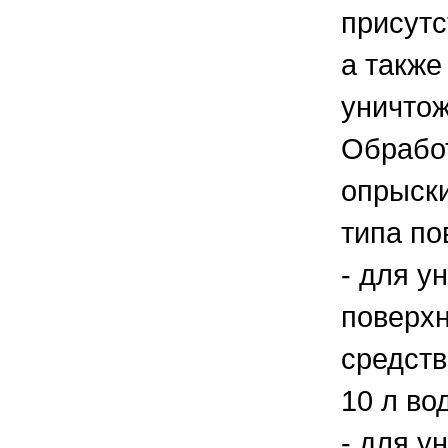
присутс
а также
уничтож
Обрабо
опрыски
типа по
- для у
поверхн
средств
10 л во
- для у