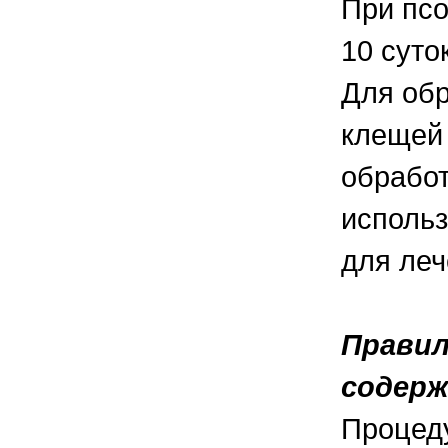
При псо
10 суто
Для обр
клещей 
обработ
использ
для леч
Правил
содер
Процеду