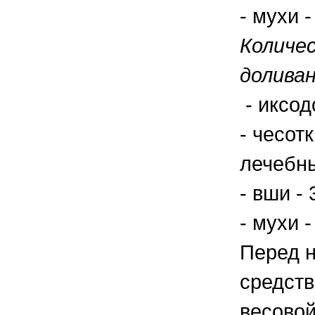
- мухи 
Количе
доливан
- иксод
- чесот
лечебны
- вши -
- мухи 
Перед н
средств
весовой