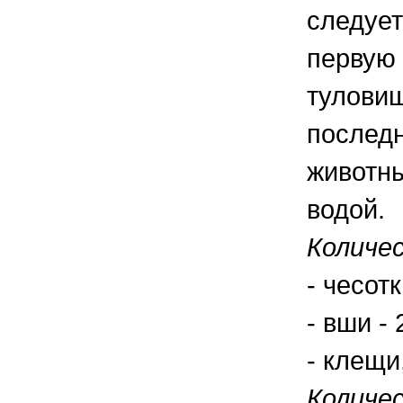
следует
первую 
туловищ
последн
животны
водой.
Количе
- чесот
- вши -
- клещи
Количе