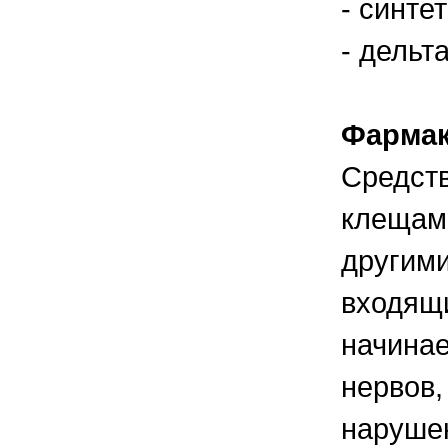
- синте
- дельт
Фармак
Средств
клещами
другими
входящи
начинае
нервов,
наруше