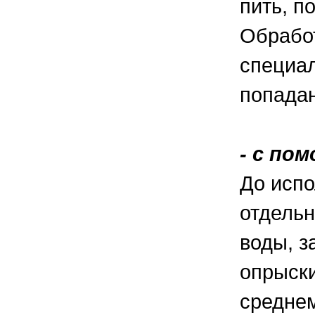
пить, п
Обработ
специал
попадан
- с по
До испо
отдельн
воды, з
опрыски
среднем