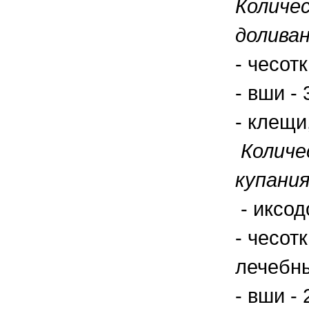
Количе
доливан
- чесот
- вши -
- клещи
Количе
купания
- иксод
- чесот
лечебны
- вши -