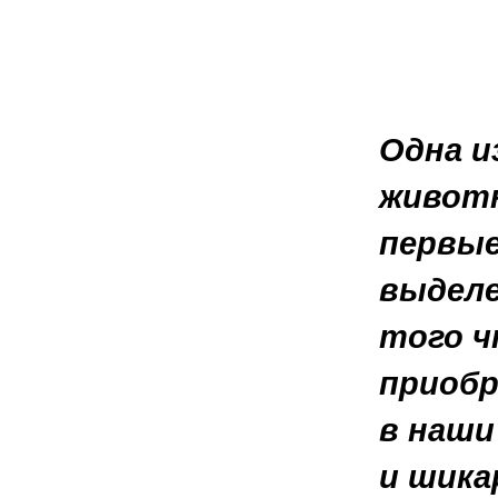
Одна и
животн
первы
выделе
того ч
приобр
в наши
и шика