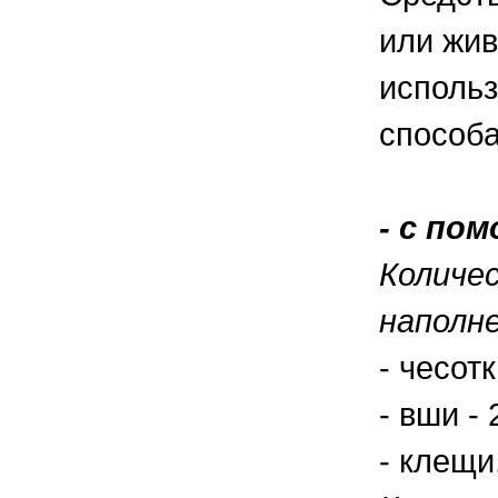
или жив
использ
способ
- с по
Количе
наполн
- чесот
- вши -
- клещи