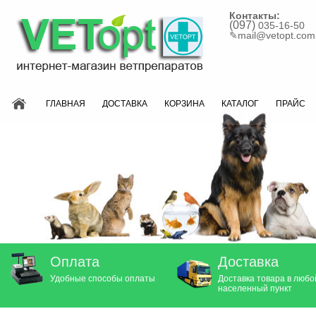
Контакты:
(097)
035-16-50
✎
mail@vetopt.com
ГЛАВНАЯ
ДОСТАВКА
КОРЗИНА
КАТАЛОГ
ПРАЙС
Оплата
Доставка
Удобные способы оплаты
Доставка товара в любо
населенный пункт