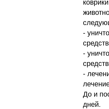
коврики
животно
следую
- уничт
средств
- уничт
средств
- лечен
лечение
До и по
дней.