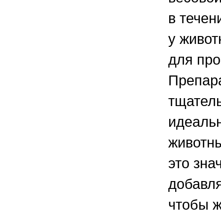
в течен
у живот
для пр
Препара
тщатель
идеальн
животны
это зна
добавля
чтобы ж