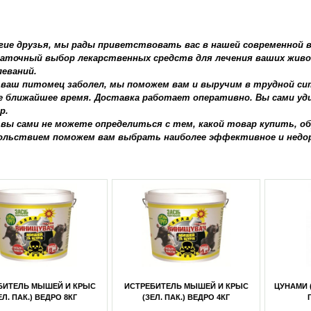
гие друзья, мы рады приветствовать вас в нашей современной в
аточный выбор лекарственных средств для лечения ваших жив
леваний.
 ваш питомец заболел, мы поможем вам и выручим в трудной сит
е ближайшее время. Доставка работает оперативно. Вы сами уди
р.
 вы сами не можете определиться с тем, какой товар купить, о
ольствием поможем вам выбрать наиболее эффективное и недор
ЕБИТЕЛЬ МЫШЕЙ И КРЫС
ЦУНАМИ (ЛАНИРАТ) ОТРАВА ДЛЯ
ТРУЙКА
ЗЕЛ. ПАК.) ВЕДРО 4КГ
ГРЫЗУНОВ 10КГ
К