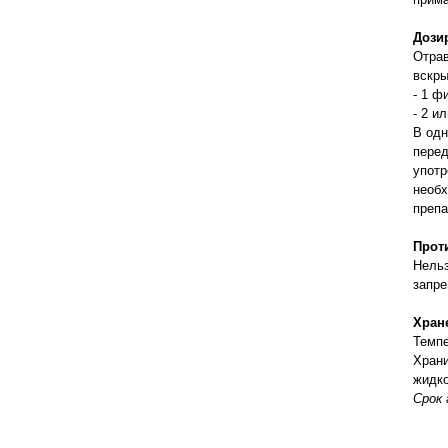
правильно ухаживать, кормить и
содержать своих животных, но и вовремя
Дози
распознать то или иное заболевание
Отрав
вскры
- 1 ф
- 2 и
В одн
перед
употр
необх
преп
Прот
Нельз
запре
Хран
Темпе
Храни
жидко
Срок 