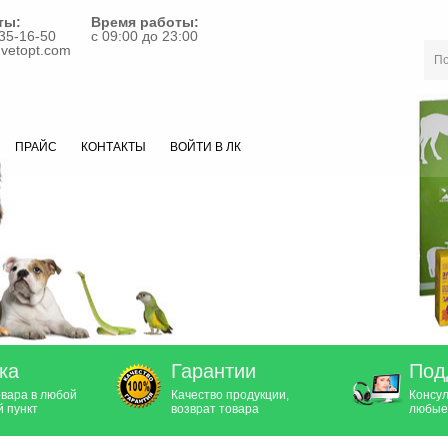
ты:
Время работы:
35-16-50
с 09:00 до 23:00
vetopt.com
ПРАЙС
КОНТАКТЫ
ВОЙТИ В ЛК
ка
Гарантии
Под
овара в любой
Качество продукции,
Консул
 пункт
возврат товара
любые