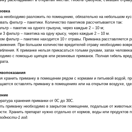
ровка
а необходимо разложить по помещению, обязательно на небольшом кусо
вать фильтр – пакетики. Количество пакетиков рассчитывается так:
ильтр – пакетик на одного грызуна, через каждые 2 – 10 м;
ли 3 фильтр – пакетика на одну крысу, через каждые 2 – 10 м.
ом фильтр – пакетике находится 10 г отравы. Приманка расставляется 
вижения. При большом количестве вредителей отраву необходимо вовре
ебления. К приманке нельзя прикасаться голыми руками, запах человек
одимо с помощью щипцов или резиновых приманок. Полная гибель вред
арата.
ивопоказания
я хранить приманку в помещении рядом с кормами и питьевой водой, п
щается оставлять приманку в помещениях или на открытом воздухе, где
ение
ратура хранения приманки от 0С до 30С.
ть приманку необходимо в закрытом помещении, подальше от животных,
сти. Хранить препарат нужно отдельно от кормов, воды или продуктов 
годности-1 год.