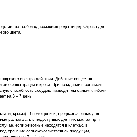
редставляет собой одноразовый родентицид. Отрава для
вого цвета.
 широкого спектра действия. Действие вещества
 его концентрации в крови. При попадании в организм
ьную способность сосудов, приводя тем самым к гибели
ает на 3 – 7 день.
 (мыши, крысы). В помещениях, предназначенных для
димо располагать в недоступных для них местах, для
случае, если животные находятся в клетках, в
 под хранение сельскохозяйственной продукции,
наступает на 3 – 7 день.