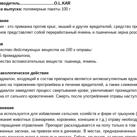
одитель............................O.L.KAR
а выпуска:
полимерные пакеты 100 г
ание
и - это приманка против крыс, мышей и других вредителей, средство п
нов представляет собой переработанный ячмень и пшеничные зерна розо
ав
чество действующих веществ на 100 г отравы:
05 бромадиалона;
ество вспомогательных веществ: пшеница, ячмень.
акологическое действие
диалон, входящий в состав препарата является антикоагулянтным ядом
ано на торможении протромбина в печении вредителей, а также снижении
диалон замедляет процесс свертывания крови, увеличивает проницател
на от сильного кровотечения. Смерть после употребления отравы наступ
енение
а используется для избавления сельских хозяйств и ферм от грызунов
жания животных (свинарники, коровники, конюшни и т.д.) отраву необхо
твращения отравления. Препарат раскладывается на полу только в том 
женных загонах, на привязи или в денниках. В местах, предназначенных
нку раскладывают в открытых местах. Гибель грызунов, съевших отраву 