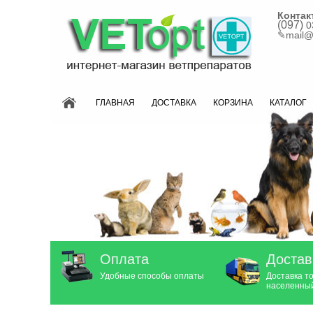
Контак
(097)
0
✎
mail@
ГЛАВНАЯ
ДОСТАВКА
КОРЗИНА
КАТАЛОГ
Оплата
Достав
Удобные способы оплаты
Доставка т
населенный