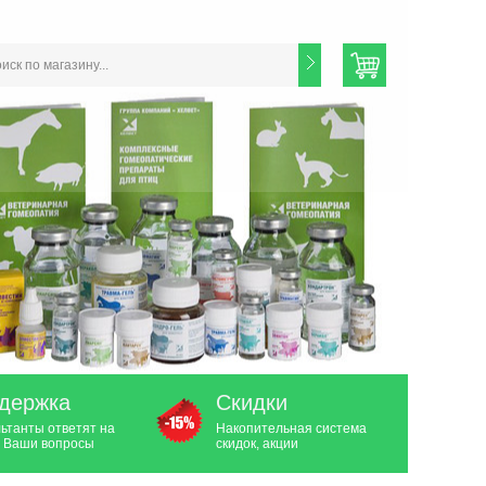
держка
Скидки
ьтанты ответят на
Накопительная система
 Ваши вопросы
скидок, акции