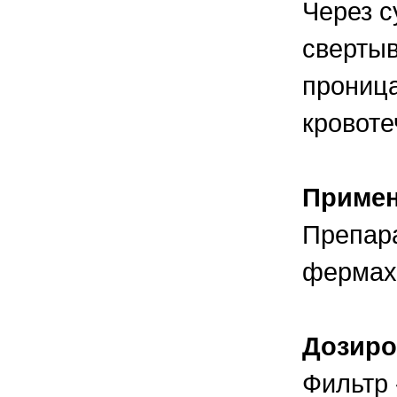
Через с
свертыв
проница
кровоте
Приме
Препара
фермах
Дозиро
Фильтр 