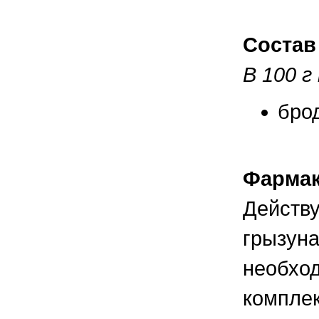
правильно ухаживать, кормить и
содержать своих животных, но и вовремя
распознать то или иное заболевание
Состав
В 100 г
бро
Фармак
Действу
грызуна
необход
комплек