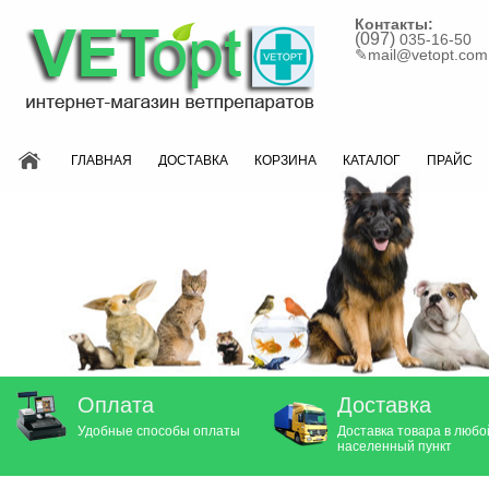
Контакты:
(097)
035-16-50
✎
mail@vetopt.com
ГЛАВНАЯ
ДОСТАВКА
КОРЗИНА
КАТАЛОГ
ПРАЙС
Оплата
Доставка
Удобные способы оплаты
Доставка товара в любо
населенный пункт