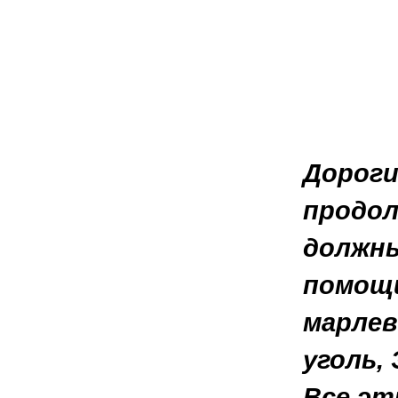
Дороги
продол
должны
помощи
марлев
уголь,
Все эт